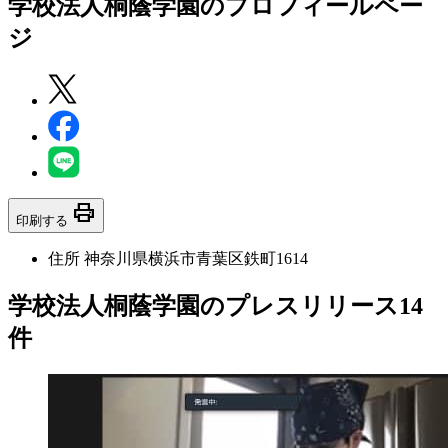
学校法人桐蔭学園
のプロフィールペー
ジ
print
印刷する
住所
神奈川県横浜市青葉区鉄町1614
学校法人桐蔭学園のプレスリリース
14
件