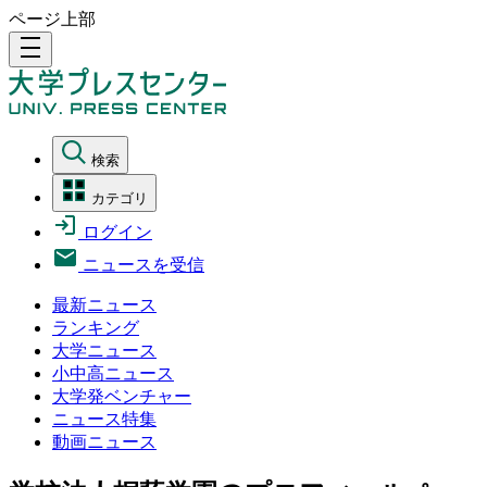
ページ上部
density_medium
検索
カテゴリ
ログイン
ニュースを受信
最新ニュース
ランキング
大学ニュース
小中高ニュース
大学発ベンチャー
ニュース特集
動画ニュース