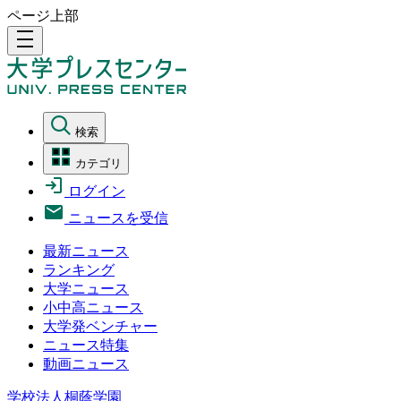
ページ上部
density_medium
検索
カテゴリ
ログイン
ニュースを受信
最新ニュース
ランキング
大学ニュース
小中高ニュース
大学発ベンチャー
ニュース特集
動画ニュース
学校法人桐蔭学園