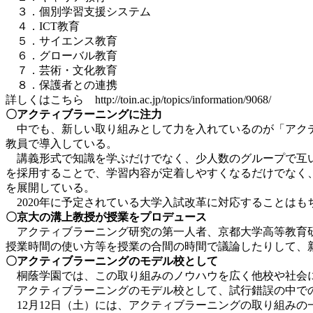
３．個別学習支援システム
４．ICT教育
５．サイエンス教育
６．グローバル教育
７．芸術・文化教育
８．保護者との連携
詳しくはこちら http://toin.ac.jp/topics/information/9068/
〇アクティブラーニングに注力
中でも、新しい取り組みとして力を入れているのが「アクテ
教員で導入している。
講義形式で知識を学ぶだけでなく、少人数のグループで互い
を採用することで、学習内容が定着しやすくなるだけでなく、
を展開している。
2020年に予定されている大学入試改革に対応することは
〇京大の溝上教授が授業をプロデュース
アクティブラーニング研究の第一人者、京都大学高等教育研
授業時間の使い方等を授業の合間の時間で議論したりして、
〇アクティブラーニングのモデル校として
桐蔭学園では、この取り組みのノウハウを広く他校や社会
アクティブラーニングのモデル校として、試行錯誤の中での
12月12日（土）には、アクティブラーニングの取り組みの