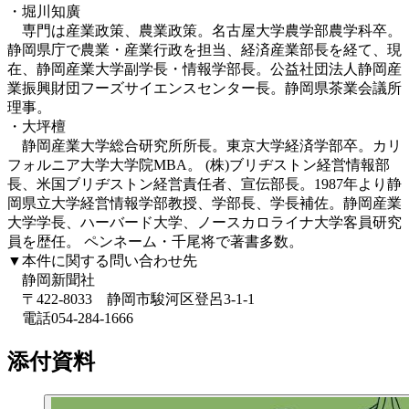
・堀川知廣
専門は産業政策、農業政策。名古屋大学農学部農学科卒。
静岡県庁で農業・産業行政を担当、経済産業部長を経て、現
在、静岡産業大学副学長・情報学部長。公益社団法人静岡産
業振興財団フーズサイエンスセンター長。静岡県茶業会議所
理事。
・大坪檀
静岡産業大学総合研究所所長。東京大学経済学部卒。カリ
フォルニア大学大学院MBA。 (株)ブリヂストン経営情報部
長、米国ブリヂストン経営責任者、宣伝部長。1987年より静
岡県立大学経営情報学部教授、学部長、学長補佐。静岡産業
大学学長、ハーバード大学、ノースカロライナ大学客員研究
員を歴任。 ペンネーム・千尾将で著書多数。
▼本件に関する問い合わせ先
静岡新聞社
〒422-8033 静岡市駿河区登呂3-1-1
電話054-284-1666
添付資料