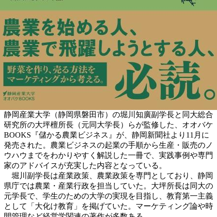
静岡産業大学（静岡県磐田市）の堀川知廣副学長と同大総合
研究所の大坪檀所長（元同大学長）らが監修した、オオバケ
BOOKS『儲かる農業ビジネス』が、静岡新聞社より11月に
発売された。農業ビジネスの起業の手順から生産・販売のノ
ウハウまでをわかりやすく解説した一冊で、実践事例や専門
家のアドバイスが充実した内容となっている。
堀川副学長は産業政策、農業政策を専門としており、静岡
県庁では農業・産業行政を担当していた。大坪所長は同大の
元学長で、学生のための大学の実現を目指し、教育第一主義
として「大化け教育」を掲げていた。マーケティング論や時
間管理など経営学関連の著作が多数ある。