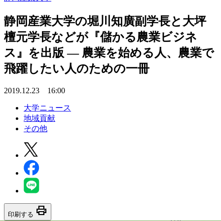
静岡産業大学の堀川知廣副学長と大坪
檀元学長などが『儲かる農業ビジネ
ス』を出版 — 農業を始める人、農業で
飛躍したい人のための一冊
2019.12.23 16:00
大学ニュース
地域貢献
その他
print
印刷する