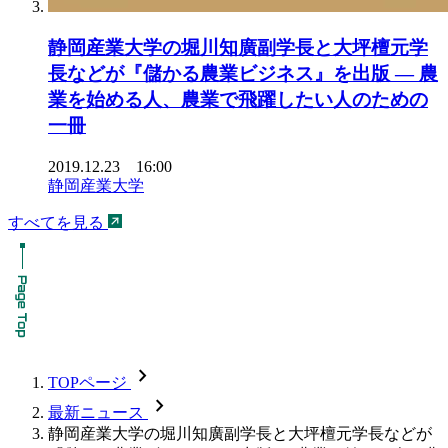
静岡産業大学の堀川知廣副学長と大坪檀元学
長などが『儲かる農業ビジネス』を出版 — 農
業を始める人、農業で飛躍したい人のための
一冊
2019.12.23 16:00
静岡産業大学
すべてを見る
chevron_forward
TOPページ
chevron_forward
最新ニュース
静岡産業大学の堀川知廣副学長と大坪檀元学長などが