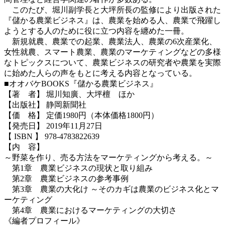
このたび、堀川副学長と大坪所長の監修により出版された
『儲かる農業ビジネス』は、農業を始める人、農業で飛躍し
ようとする人のために役に立つ内容を纏めた一冊。
新規就農、農業での起業、農業法人、農業の6次産業化、
女性就農、スマート農業、農業のマーケティングなどの多様
なトピックスについて、農業ビジネスの研究者や農業を実際
に始めた人らの声をもとに考える内容となっている。
■オオバケBOOKS『儲かる農業ビジネス』
【著 者】 堀川知廣、大坪檀 ほか
【出版社】 静岡新聞社
【価 格】 定価1980円（本体価格1800円）
【発売日】 2019年11月27日
【 ISBN 】 978-4783822639
【内 容】
～野菜を作り、売る方法をマーケティングから考える。～
第1章 農業ビジネスの現状と取り組み
第2章 農業ビジネスの参考事例
第3章 農業の大化け ～そのカギは農業のビジネス化とマ
ーケティング
第4章 農業におけるマーケティングの大切さ
《編者プロフィール》