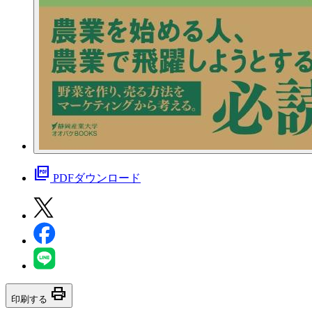
picture_as_pdf
PDFダウンロード
print
印刷する