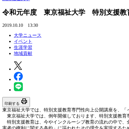
令和元年度 東京福祉大学 特別支援教
2019.10.10 13:30
大学ニュース
イベント
生涯学習
地域貢献
print
印刷する
東京福祉大学では、特別支援教育専門性向上公開講座を、「
東京福祉大学では、例年開催しております、特別支援教育専
特別支援教育は、今やインクルーシブ教育の流れの中で、全
害者の権利に関する条約」に謳われたその理念を実現するた