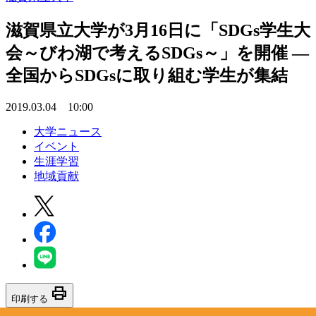
滋賀県立大学が3月16日に「SDGs学生大
会～びわ湖で考えるSDGs～」を開催 —
全国からSDGsに取り組む学生が集結
2019.03.04 10:00
大学ニュース
イベント
生涯学習
地域貢献
print
印刷する