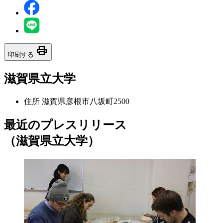
print
印刷する
滋賀県立大学
住所
滋賀県彦根市八坂町2500
最近のプレスリリース
（滋賀県立大学）