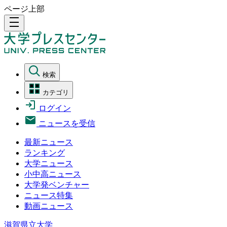
ページ上部
density_medium
検索
カテゴリ
ログイン
ニュースを受信
最新ニュース
ランキング
大学ニュース
小中高ニュース
大学発ベンチャー
ニュース特集
動画ニュース
滋賀県立大学