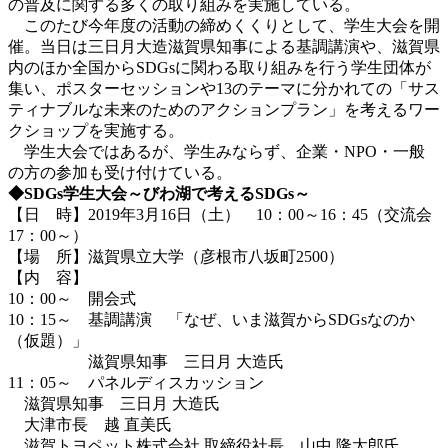
の普及に関する多くの取り組みを実施している。
このたび今年度の活動の締めくくりとして、学生大会を開
催。当日は三日月大造滋賀県知事による基調講演や、滋賀県
内のほか全国からSDGsに関わる取り組みを行う学生団体が
集い、ポスターセッションや13のテーマに分かれての「サス
ティナブルな未来のためのアクションプラン」を考えるワー
クショップを実施する。
学生大会ではあるが、学生みならず、企業・NPO・一般
の方の参加も受け付けている。
◆SDGs学生大会～びわ湖で考えるSDGs～
【日 時】2019年3月16日（土） 10：00～16：45（交流会
17：00～）
【場 所】滋賀県立大学（彦根市八坂町2500）
【内 容】
10：00～ 開会式
10：15～ 基調講演 「なぜ、いま滋賀からSDGsなのか
（仮題）」
滋賀県知事 三日月 大造氏
11：05～ パネルディスカッション
滋賀県知事 三日月 大造氏
大津市長 越 直美氏
滋賀トヨペット株式会社 取締役社長 山中 隆太郎氏