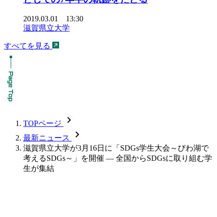
2019.03.01 13:30
滋賀県立大学
すべてを見る
chevron_forward
TOPページ
chevron_forward
最新ニュース
滋賀県立大学が3月16日に「SDGs学生大会～びわ湖で
考えるSDGs～」を開催 — 全国からSDGsに取り組む学
生が集結