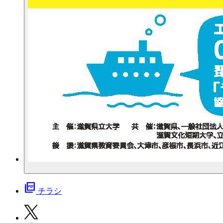
picture_as_pdf
チラシ