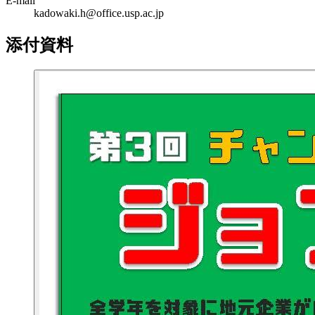
E-mail
kadowaki.h@office.usp.ac.jp
添付資料