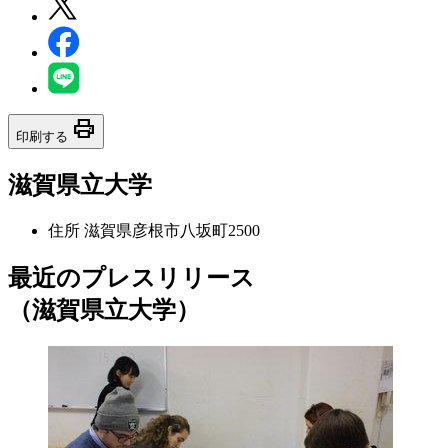
print
印刷する
滋賀県立大学
住所
滋賀県彦根市八坂町2500
最近のプレスリリース
（滋賀県立大学）