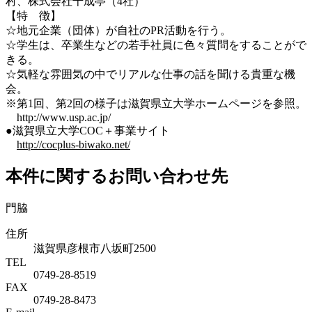
村、株式会社千成亭（4社）
【特 徴】
☆地元企業（団体）が自社のPR活動を行う。
☆学生は、卒業生などの若手社員に色々質問をすることがで
きる。
☆気軽な雰囲気の中でリアルな仕事の話を聞ける貴重な機
会。
※第1回、第2回の様子は滋賀県立大学ホームページを参照。
http://www.usp.ac.jp/
●滋賀県立大学COC＋事業サイト
http://cocplus-biwako.net/
本件に関するお問い合わせ先
門脇
住所
滋賀県彦根市八坂町2500
TEL
0749-28-8519
FAX
0749-28-8473