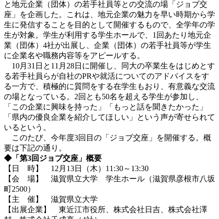
と地元企業（団体）の若手社員等との交流の場「ジョブ交
座」を企画した。これは、地元企業の魅力を早い時期から学
生に発信することを目的として開催するもので、全学年の学
生が対象。学生が利用する学生ホールで、1回あたり地元企
業（団体）4社が出展し、企業（団体）の若手社員等が学生
に企業名や職務内容等をアピールする。
10月31日と11月28日に開催し、同大の卒業生をはじめとす
る若手社員らが自社のPRや就活についてのアドバイスをす
る一方で、積極的に質問をする在学生もおり、有意義な交流
の場となっている。2回とも50名を超える学生が参加し、
「この企業に興味を持った」「もっと話を聞きたかった」
「県内の優良企業を紹介してほしい」という声が寄せられて
いるという。
このたび、今年度3回目の「ジョブ交座」を開催する。概
要は下記の通り。
◆「第3回ジョブ交座」概要
【日 時】 12月13日（木）11:30～13:30
【会 場】 滋賀県立大学 学生ホール（滋賀県彦根市八坂
町2500）
【主 催】 滋賀県立大学
【出展企業】 東近江市役所、株式会社日吉、株式会社澤