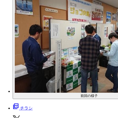
前回の様子
picture_as_pdf
チラシ