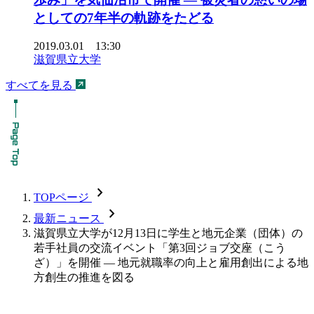
としての7年半の軌跡をたどる
2019.03.01 13:30
滋賀県立大学
すべてを見る
chevron_forward
TOPページ
chevron_forward
最新ニュース
滋賀県立大学が12月13日に学生と地元企業（団体）の
若手社員の交流イベント「第3回ジョブ交座（こう
ざ）」を開催 — 地元就職率の向上と雇用創出による地
方創生の推進を図る