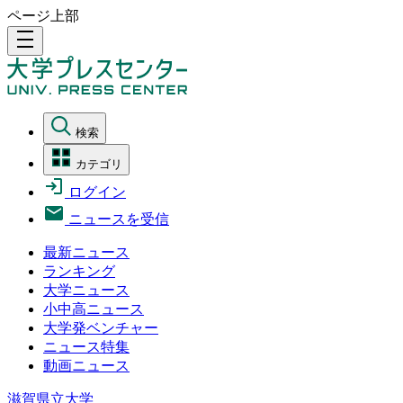
ページ上部
density_medium
検索
カテゴリ
ログイン
ニュースを受信
最新ニュース
ランキング
大学ニュース
小中高ニュース
大学発ベンチャー
ニュース特集
動画ニュース
滋賀県立大学