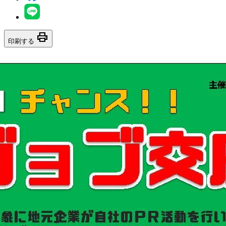
print
印刷する