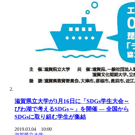
滋賀県立大学が3月16日に「SDGs学生大会～
びわ湖で考えるSDGs～」を開催 — 全国から
SDGsに取り組む学生が集結
2019.03.04 10:00
滋賀県立大学