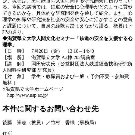
び、現在は、主に鉄道の安全に関する研究開発に携わってい
る。今回の講演では、鉄道の安全に心理学がどのように貢献
できるのかを、具体的な研究開発例を通して紹介。また、心
理学の知識や研究法を社会の安全や安心に活かすことの意義
と課題について、自身の経験も踏まえながら語る。概要は下
記の通り。
◆滋賀県立大学人間文化セミナー「鉄道の安全を支援する心
理学」
【日 時】 7月20日（金） 13:10～14:40
【場 所】 滋賀県立大学 A2棟 202講義室
【講 師】 岡田安功氏（公益財団法人鉄道総合技術研究所
人間科学研究部 研究員）
【対 象】 学生・教職員および一般（ 予約不要・参加費
無料 ）
○滋賀県立大学ホームページ
http://www.usp.ac.jp/
本件に関するお問い合わせ先
後藤 崇志（教員）／竹村 香織（事務局）
住所