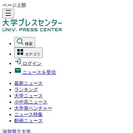
ページ上部
density_medium
検索
カテゴリ
ログイン
ニュースを受信
最新ニュース
ランキング
大学ニュース
小中高ニュース
大学発ベンチャー
ニュース特集
動画ニュース
滋賀県立大学