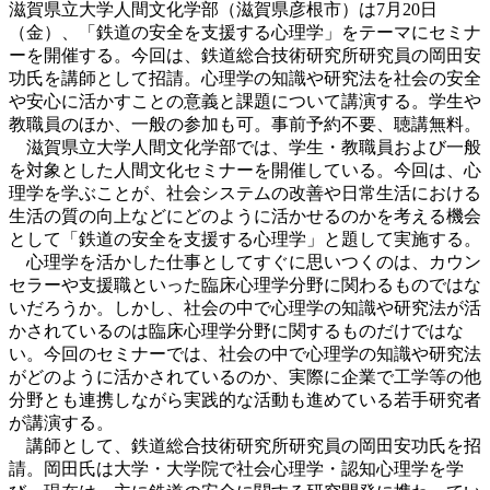
滋賀県立大学人間文化学部（滋賀県彦根市）は7月20日
（金）、「鉄道の安全を支援する心理学」をテーマにセミナ
ーを開催する。今回は、鉄道総合技術研究所研究員の岡田安
功氏を講師として招請。心理学の知識や研究法を社会の安全
や安心に活かすことの意義と課題について講演する。学生や
教職員のほか、一般の参加も可。事前予約不要、聴講無料。
滋賀県立大学人間文化学部では、学生・教職員および一般
を対象とした人間文化セミナーを開催している。今回は、心
理学を学ぶことが、社会システムの改善や日常生活における
生活の質の向上などにどのように活かせるのかを考える機会
として「鉄道の安全を支援する心理学」と題して実施する。
心理学を活かした仕事としてすぐに思いつくのは、カウン
セラーや支援職といった臨床心理学分野に関わるものではな
いだろうか。しかし、社会の中で心理学の知識や研究法が活
かされているのは臨床心理学分野に関するものだけではな
い。今回のセミナーでは、社会の中で心理学の知識や研究法
がどのように活かされているのか、実際に企業で工学等の他
分野とも連携しながら実践的な活動も進めている若手研究者
が講演する。
講師として、鉄道総合技術研究所研究員の岡田安功氏を招
請。岡田氏は大学・大学院で社会心理学・認知心理学を学