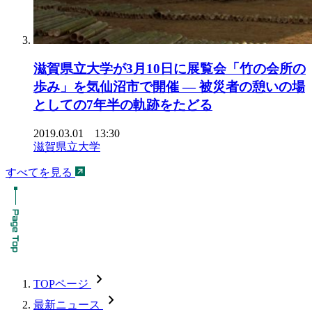
滋賀県立大学が3月10日に展覧会「竹の会所の
歩み」を気仙沼市で開催 — 被災者の憩いの場
としての7年半の軌跡をたどる
2019.03.01 13:30
滋賀県立大学
すべてを見る
chevron_forward
TOPページ
chevron_forward
最新ニュース