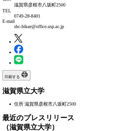
滋賀県彦根市八坂町2500
TEL
0749-28-8401
E-mail
shc-hikae@office.usp.ac.jp
print
印刷する
滋賀県立大学
住所
滋賀県彦根市八坂町2500
最近のプレスリリース
（滋賀県立大学）