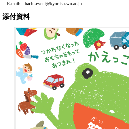
E-mail: hachi-event@kyoritsu-wu.ac.jp
添付資料