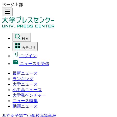
ページ上部
density_medium
検索
カテゴリ
ログイン
ニュースを受信
最新ニュース
ランキング
大学ニュース
小中高ニュース
大学発ベンチャー
ニュース特集
動画ニュース
共立女子第二中学校高等学校