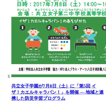
共立女子学園が7月8日（土）に「第5回 イ
ザ！カエルキャラバン！」を開催 — 地域と連
携した防災学習プログラム