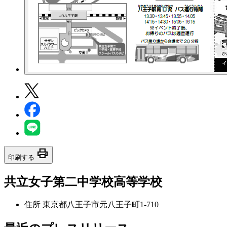
print
印刷する
共立女子第二中学校高等学校
住所
東京都八王子市元八王子町1-710