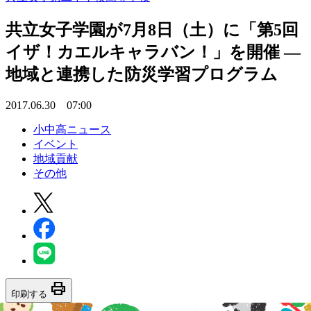
共立女子学園が7月8日（土）に「第5回
イザ！カエルキャラバン！」を開催 —
地域と連携した防災学習プログラム
2017.06.30 07:00
小中高ニュース
イベント
地域貢献
その他
print
印刷する