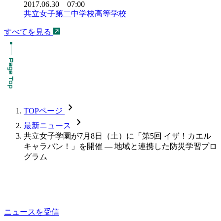
2017.06.30 07:00
共立女子第二中学校高等学校
すべてを見る
chevron_forward
TOPページ
chevron_forward
最新ニュース
共立女子学園が7月8日（土）に「第5回 イザ！カエル
キャラバン！」を開催 — 地域と連携した防災学習プロ
グラム
ニュースを受信