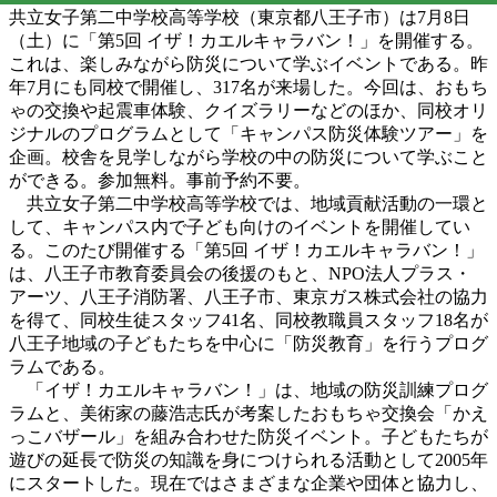
共立女子第二中学校高等学校（東京都八王子市）は7月8日
（土）に「第5回 イザ！カエルキャラバン！」を開催する。
これは、楽しみながら防災について学ぶイベントである。昨
年7月にも同校で開催し、317名が来場した。今回は、おもち
ゃの交換や起震車体験、クイズラリーなどのほか、同校オリ
ジナルのプログラムとして「キャンパス防災体験ツアー」を
企画。校舎を見学しながら学校の中の防災について学ぶこと
ができる。参加無料。事前予約不要。
共立女子第二中学校高等学校では、地域貢献活動の一環と
して、キャンパス内で子ども向けのイベントを開催してい
る。このたび開催する「第5回 イザ！カエルキャラバン！」
は、八王子市教育委員会の後援のもと、NPO法人プラス・
アーツ、八王子消防署、八王子市、東京ガス株式会社の協力
を得て、同校生徒スタッフ41名、同校教職員スタッフ18名が
八王子地域の子どもたちを中心に「防災教育」を行うプログ
ラムである。
「イザ！カエルキャラバン！」は、地域の防災訓練プログ
ラムと、美術家の藤浩志氏が考案したおもちゃ交換会「かえ
っこバザール」を組み合わせた防災イベント。子どもたちが
遊びの延長で防災の知識を身につけられる活動として2005年
にスタートした。現在ではさまざまな企業や団体と協力し、