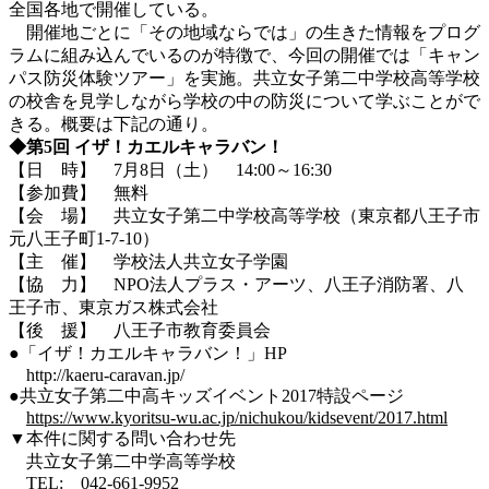
全国各地で開催している。
開催地ごとに「その地域ならでは」の生きた情報をプログ
ラムに組み込んでいるのが特徴で、今回の開催では「キャン
パス防災体験ツアー」を実施。共立女子第二中学校高等学校
の校舎を見学しながら学校の中の防災について学ぶことがで
きる。概要は下記の通り。
◆第5回 イザ！カエルキャラバン！
【日 時】 7月8日（土） 14:00～16:30
【参加費】 無料
【会 場】 共立女子第二中学校高等学校（東京都八王子市
元八王子町1-7-10）
【主 催】 学校法人共立女子学園
【協 力】 NPO法人プラス・アーツ、八王子消防署、八
王子市、東京ガス株式会社
【後 援】 八王子市教育委員会
●「イザ！カエルキャラバン！」HP
http://kaeru-caravan.jp/
●共立女子第二中高キッズイベント2017特設ページ
https://www.kyoritsu-wu.ac.jp/nichukou/kidsevent/2017.html
▼本件に関する問い合わせ先
共立女子第二中学高等学校
TEL: 042-661-9952