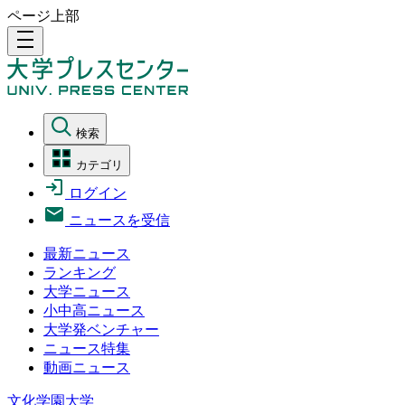
ページ上部
density_medium
検索
カテゴリ
ログイン
ニュースを受信
最新ニュース
ランキング
大学ニュース
小中高ニュース
大学発ベンチャー
ニュース特集
動画ニュース
文化学園大学