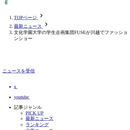
chevron_forward
TOPページ
chevron_forward
最新ニュース
文化学園大学の学生企画集団FUSEが川越でファッショ
ンショー
ニュースを受信
x
youtube
記事ジャンル
PICK UP
最新ニュース
ランキング