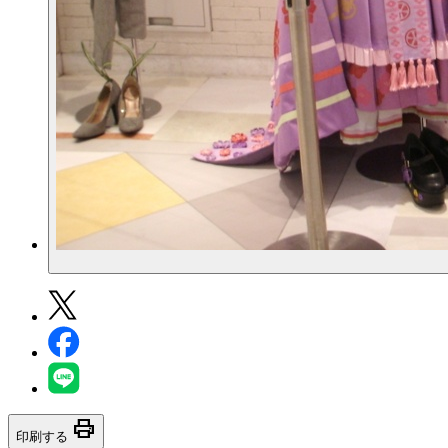
print
印刷する