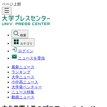
ページ上部
density_medium
検索
カテゴリ
ログイン
ニュースを受信
最新ニュース
ランキング
大学ニュース
小中高ニュース
大学発ベンチャー
ニュース特集
動画ニュース