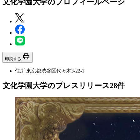
文化学園大学
のプロフィールページ
print
印刷する
住所
東京都渋谷区代々木3-22-1
文化学園大学のプレスリリース
28
件