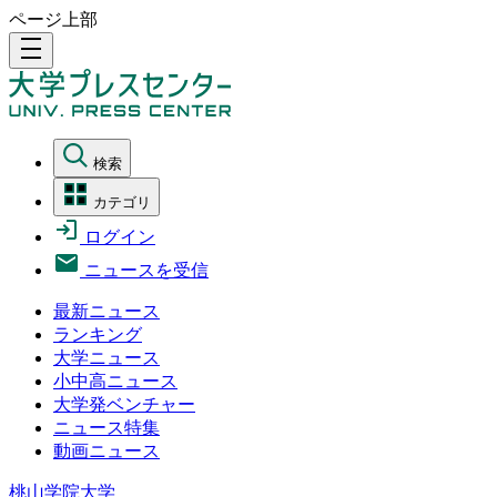
ページ上部
density_medium
検索
カテゴリ
ログイン
ニュースを受信
最新ニュース
ランキング
大学ニュース
小中高ニュース
大学発ベンチャー
ニュース特集
動画ニュース
桃山学院大学