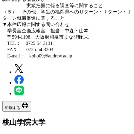
実績把握に係る調査等に関すること
（５） その他、学生の福岡県へのＵターン・Ｉターン・Ｊ
ターン就職促進に関すること
▼本件広報に関する問い合わせ
学長室企画広報室 担当：中森・山本
〒594-1198 大阪府和泉市まなび野1-1
TEL： 0725-54-3131
FAX： 0725-54-3203
E-mail：
koho09@andrew.ac.jp
print
印刷する
桃山学院大学