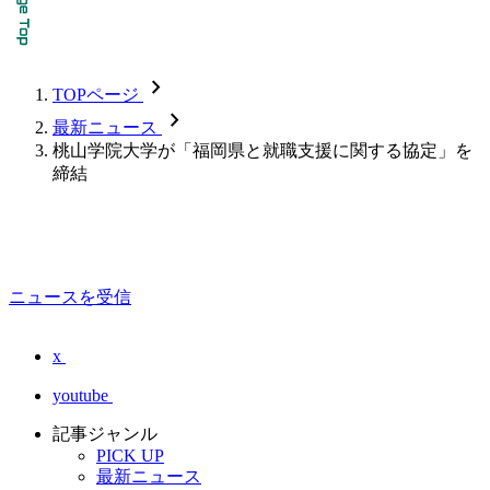
chevron_forward
TOPページ
chevron_forward
最新ニュース
桃山学院大学が「福岡県と就職支援に関する協定」を
締結
ニュースを受信
x
youtube
記事ジャンル
PICK UP
最新ニュース