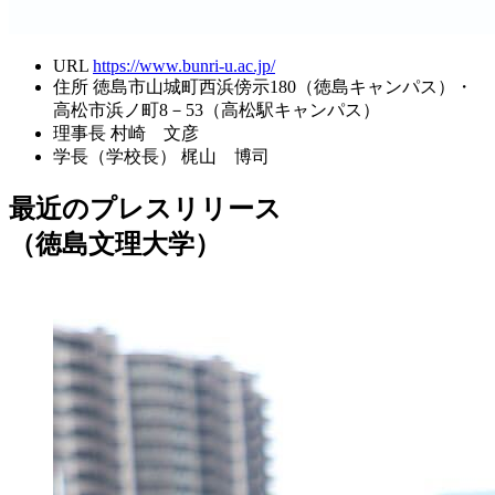
URL
https://www.bunri-u.ac.jp/
住所
徳島市山城町西浜傍示180（徳島キャンパス）・
高松市浜ノ町8－53（高松駅キャンパス）
理事長
村崎 文彦
学長（学校長）
梶山 博司
最近のプレスリリース
（徳島文理大学）