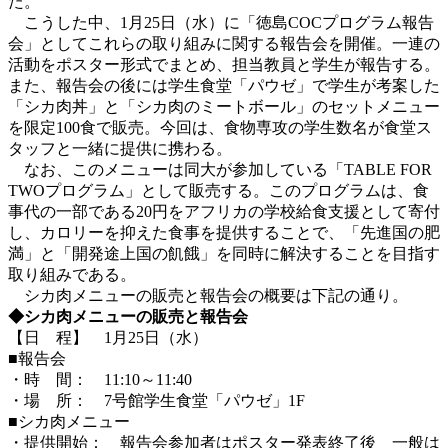
た。
こうした中、1月25日（水）に「徳島COCプログラム報告
会」としてこれらの取り組みに関する報告会を開催。一連の
活動をポスター形式でまとめ、担当教員と学生が報告する。
また、報告会の後には学生食堂「パウゼ」で学生が考案した
「シカ肉丼」と「シカ肉のミートボール」のセットメニュー
を限定100食で販売。今回は、食物専攻の学生数名が食堂ス
タッフと一緒に提供に携わる。
なお、このメニューは同大が参加している「TABLE FOR
TWOプログラム」として販売する。このプログラムは、食
事代の一部である20円をアフリカの学校給食支援として寄付
し、カロリーを抑えた食事を提供することで、「先進国の肥
満」と「開発途上国の飢餓」を同時に解決することを目指す
取り組みである。
シカ肉メニューの販売と報告会の概要は下記の通り。
◆シカ肉メニューの販売と報告会
【日 程】 1月25日（水）
■報告会
・時 間： 11:10～11:40
・場 所： 7号館学生食堂「パウゼ」1F
■シカ肉メニュー
・提供開始： 報告会参加者はポスター発表終了後 一般は