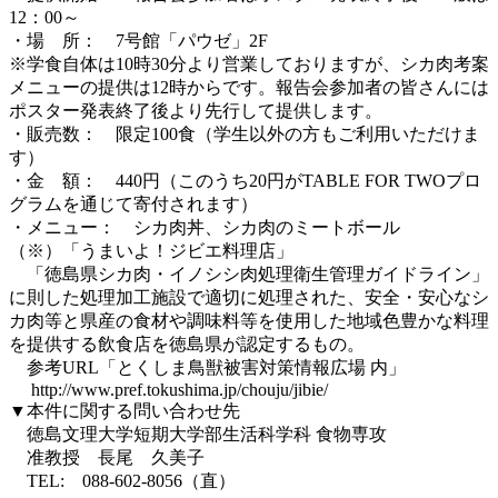
12：00～
・場 所： 7号館「パウゼ」2F
※学食自体は10時30分より営業しておりますが、シカ肉考案
メニューの提供は12時からです。報告会参加者の皆さんには
ポスター発表終了後より先行して提供します。
・販売数： 限定100食（学生以外の方もご利用いただけま
す）
・金 額： 440円（このうち20円がTABLE FOR TWOプロ
グラムを通じて寄付されます）
・メニュー： シカ肉丼、シカ肉のミートボール
（※）「うまいよ！ジビエ料理店」
「徳島県シカ肉・イノシシ肉処理衛生管理ガイドライン」
に則した処理加工施設で適切に処理された、安全・安心なシ
カ肉等と県産の食材や調味料等を使用した地域色豊かな料理
を提供する飲食店を徳島県が認定するもの。
参考URL「とくしま鳥獣被害対策情報広場 内」
http://www.pref.tokushima.jp/chouju/jibie/
▼本件に関する問い合わせ先
徳島文理大学短期大学部生活科学科 食物専攻
准教授 長尾 久美子
TEL: 088-602-8056（直）