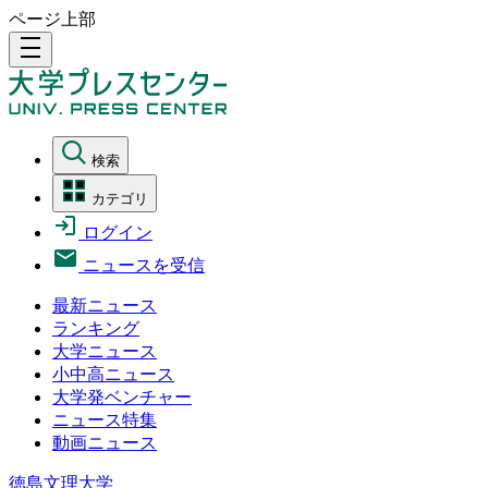
ページ上部
density_medium
検索
カテゴリ
ログイン
ニュースを受信
最新ニュース
ランキング
大学ニュース
小中高ニュース
大学発ベンチャー
ニュース特集
動画ニュース
徳島文理大学