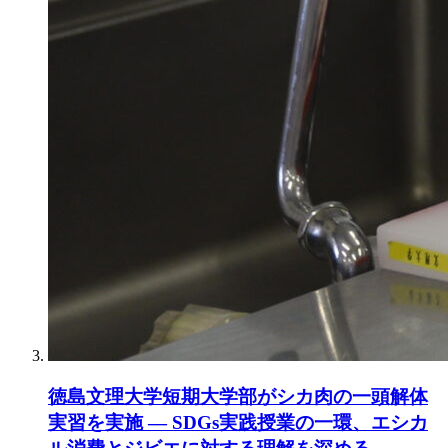
徳島文理大学短期大学部がシカ肉の一頭解体
実習を実施 — SDGs実践授業の一環、エシカ