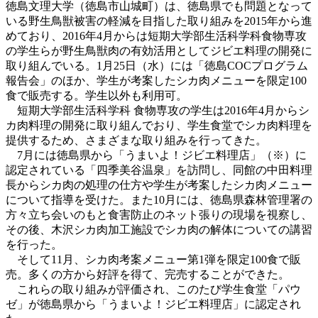
徳島文理大学（徳島市山城町）は、徳島県でも問題となって
いる野生鳥獣被害の軽減を目指した取り組みを2015年から進
めており、2016年4月からは短期大学部生活科学科食物専攻
の学生らが野生鳥獣肉の有効活用としてジビエ料理の開発に
取り組んでいる。1月25日（水）には「徳島COCプログラム
報告会」のほか、学生が考案したシカ肉メニューを限定100
食で販売する。学生以外も利用可。
短期大学部生活科学科 食物専攻の学生は2016年4月からシ
カ肉料理の開発に取り組んでおり、学生食堂でシカ肉料理を
提供するため、さまざまな取り組みを行ってきた。
7月には徳島県から「うまいよ！ジビエ料理店」（※）に
認定されている「四季美谷温泉」を訪問し、同館の中田料理
長からシカ肉の処理の仕方や学生が考案したシカ肉メニュー
について指導を受けた。また10月には、徳島県森林管理署の
方々立ち会いのもと食害防止のネット張りの現場を視察し、
その後、木沢シカ肉加工施設でシカ肉の解体についての講習
を行った。
そして11月、シカ肉考案メニュー第1弾を限定100食で販
売。多くの方から好評を得て、完売することができた。
これらの取り組みが評価され、このたび学生食堂「パウ
ゼ」が徳島県から「うまいよ！ジビエ料理店」に認定され