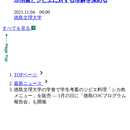
ル消費とジビエに対する理解を深める
2021.11.04 06:00
徳島文理大学
すべてを見る
chevron_forward
TOPページ
chevron_forward
最新ニュース
徳島文理大学の学食で学生考案のジビエ料理「シカ肉
メニュー」を販売 — 1月25日に「徳島COCプログラム
報告会」も開催