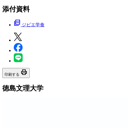
添付資料
picture_as_pdf
ジビエ学食
print
印刷する
徳島文理大学