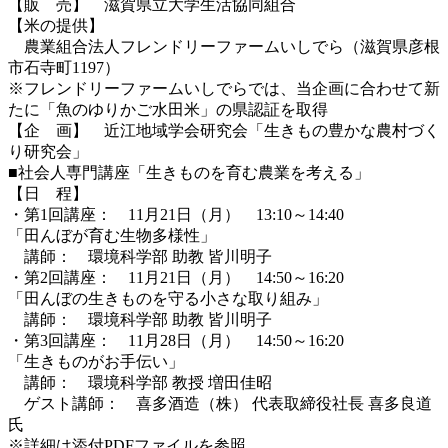
【販 売】 滋賀県立大学生活協同組合
【米の提供】
農業組合法人フレンドリーファームいしでら（滋賀県彦根
市石寺町1197）
※フレンドリーファームいしでらでは、当企画に合わせて新
たに「魚のゆりかご水田米」の県認証を取得
【企 画】 近江地域学会研究会「生きもの豊かな農村づく
り研究会」
■社会人専門講座「生きものを育む農業を考える」
【日 程】
・第1回講座： 11月21日（月） 13:10～14:40
「田んぼが育む生物多様性」
講師： 環境科学部 助教 皆川明子
・第2回講座： 11月21日（月） 14:50～16:20
「田んぼの生きものを守る小さな取り組み」
講師： 環境科学部 助教 皆川明子
・第3回講座： 11月28日（月） 14:50～16:20
「生きものがお手伝い」
講師： 環境科学部 教授 増田佳昭
ゲスト講師： 喜多酒造（株） 代表取締役社長 喜多良道
氏
※詳細は添付PDFファイルを参照。