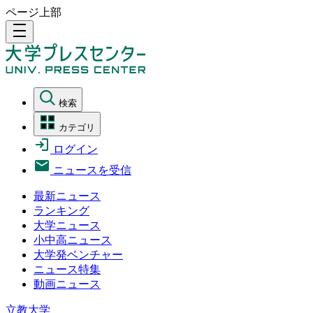
ページ上部
density_medium
検索
カテゴリ
ログイン
ニュースを受信
最新ニュース
ランキング
大学ニュース
小中高ニュース
大学発ベンチャー
ニュース特集
動画ニュース
立教大学