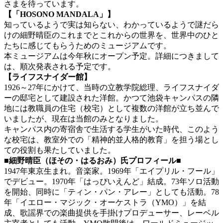
さまを待っています。
【「HOSONO MANDALA」】
知っているようで実は知らない、わかっているようで謎だら
けの細野晴臣のこれまでとこれからの世界を、世界中のひと
たちに感じてもらうためのミュージアムです。
本ミュージアムは今年秋にオープン予定。詳細につきまして
は、順次発表される予定です。
【ライフスナイダー館】
1926～27年にかけて、当時の立教学院総理、ライフスナイダ
ーの邸宅として建設された洋館。かつて池袋キャンパスの隣
地には教職員の住宅（校宅）として複数の洋館が立ち並んで
いましたが、現在は当館のみとなりました。
キャンパス内の寄宿舎で生活する学生がいた時代、このよう
な校宅は、教室外での「精神的並人格的教育」を担う場とし
ての役割も果たしていました。
■細野晴臣（ほその・はるおみ）氏プロフィール■
1947年東京生まれ。音楽家。1969年「エイプリル・フール」
でデビュー。1970年「はっぴいえんど」結成。73年ソロ活動
を開始、同時に「ティン・パン・アレー」としても活動。78
年「イエロー・マジック・オーケストラ（YMO）」を結
成、歌謡界での楽曲提供を手掛けプロデューサー、レーベル