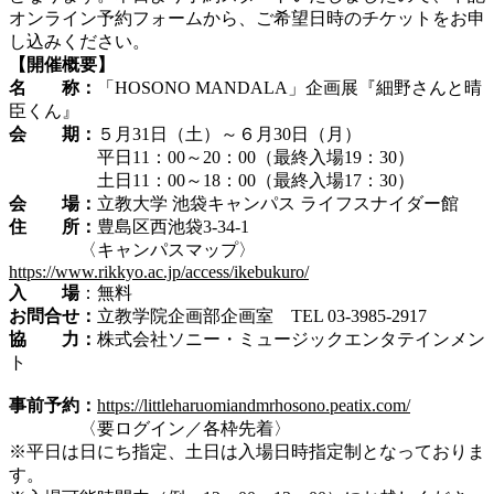
オンライン予約フォームから、ご希望日時のチケットをお申
し込みください。
【開催概要】
名 称：
「HOSONO MANDALA」企画展『細野さんと晴
臣くん』
会 期：
５月31日（土）～６月30日（月）
平日11：00～20：00（最終入場19：30）
土日11：00～18：00（最終入場17：30）
会 場：
立教大学 池袋キャンパス ライフスナイダー館
住 所：
豊島区西池袋3-34-1
〈キャンパスマップ〉
https://www.rikkyo.ac.jp/access/ikebukuro/
入 場
：無料
お問合せ：
立教学院企画部企画室 TEL 03-3985-2917
協 力：
株式会社ソニー・ミュージックエンタテインメン
ト
事前予約：
https://littleharuomiandmrhosono.peatix.com/
〈要ログイン／各枠先着〉
※平日は日にち指定、土日は入場日時指定制となっておりま
す。