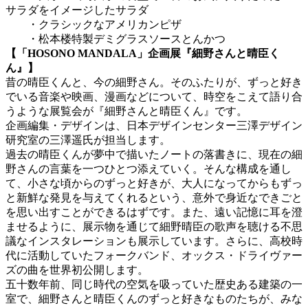
サラダをイメージしたサラダ
・クラシックなアメリカンピザ
・松本楼特製デミグラスソースとんかつ
【「HOSONO MANDALA」企画展『細野さんと晴臣く
ん』】
昔の晴臣くんと、今の細野さん。そのふたりが、ずっと好き
でいる音楽や映画、漫画などについて、時空をこえて語り合
うような展覧会が『細野さんと晴臣くん』です。
企画編集・デザインは、日本デザインセンター三澤デザイン
研究室の三澤遥氏が担当します。
過去の晴臣くんが夢中で描いたノートの落書きに、現在の細
野さんの言葉を一つひとつ添えていく。そんな構成を通し
て、小さな頃からのずっと好きが、大人になってからもずっ
と新鮮な発見を与えてくれるという、意外で身近なできごと
を思い出すことができるはずです。また、遠い記憶に耳を澄
ませるように、展示物を通じて細野晴臣の歌声を聴ける不思
議なインスタレーションも展示しています。さらに、高校時
代に活動していたフォークバンド、オックス・ドライヴァー
ズの曲を世界初公開します。
五十数年前、同じ時代の空気を吸っていた歴史ある建築の一
室で、細野さんと晴臣くんのずっと好きなものたちが、みな