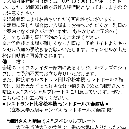
※入場可能時間内（例：12：00〜13：00）にお越しくださ
い。また、閉館30分前が最終入場時間となっておりますので
ご注意ください。
※混雑状況によりお待ちいただく可能性がございます。
※定員に達した場合はご入場までお待ちいただくか、別日の
ご案内となる場合がございます。 あらかじめご了承のう
え、できる限り事前予約のうえご来場ください。
※ご予約後に来場が難しくなった際は、予約サイトよりキャ
ンセル依頼の手続きをお願いいたします。キャンセルが出た
枠は自動的に再募集されます。
備 考：
会場のライフスナイダー館内にあるオリジナルグッズのショ
プは、ご予約不要でお立ち寄りいただけます。
また、隣接するレストラン日比谷松本楼 セントポールズ館
では、細野氏がずっと好きな食べ物をあつめた “細野さんと
晴臣くん” スペシャルプレートをご用意しています。ぜひ、
こちらにもお立ち寄りください。
■ レストラン日比谷松本楼 セントポールズ会館店 ■
（立教大学池袋キャンパス セントポールズ会館1階）
“細野さんと晴臣くん” スペシャルプレート
・大学生当時大学の食堂で一番のお気に入りだったハム