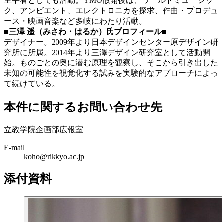
主宰者としても活動。YMO散開後は、ワールドミュージッ
ク、アンビエント、エレクトロニカを探求、作曲・プロデュ
ース・映画音楽など多岐にわたり活動。
■三澤 遥（みさわ・はるか）氏プロフィール■
デザイナー。2009年より日本デザインセンター原デザイン研
究所に所属。2014年より三澤デザイン研究室として活動開
始。ものごとの奥に潜む原理を観察し、そこから引き出した
未知の可能性を視覚化する試みを実験的なアプローチによっ
て続けている。
本件に関するお問い合わせ先
立教学院企画部広報室
E-mail
koho@rikkyo.ac.jp
添付資料