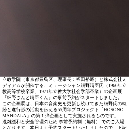
立教学院（東京都豊島区、理事長：福田裕昭）と株式会社ミ
ディアムが開催する、ミュージシャン細野晴臣氏（1966年立
教高等学校卒業、1971年立教大学社会学部卒業）の企画展
『細野さんと晴臣くん』の事前予約がスタートしました。
この企画展は、日本の音楽史を更新し続けてきた細野氏の軌
跡と進行形の活動を伝える55周年プロジェクト「HOSONO
MANDALA」の第１弾企画として実施されるものです。
混雑緩和と安全管理のため 事前予約制（無料） でのご入場
となります。本日より予約スタートいたしましたので、下記