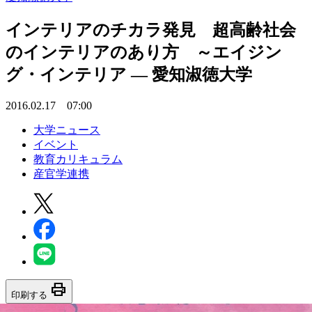
インテリアのチカラ発見 超高齢社会
のインテリアのあり方 ～エイジン
グ・インテリア — 愛知淑徳大学
2016.02.17 07:00
大学ニュース
イベント
教育カリキュラム
産官学連携
print
印刷する