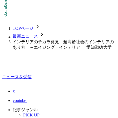
chevron_forward
TOPページ
chevron_forward
最新ニュース
インテリアのチカラ発見 超高齢社会のインテリアの
あり方 ～エイジング・インテリア — 愛知淑徳大学
ニュースを受信
x
youtube
記事ジャンル
PICK UP