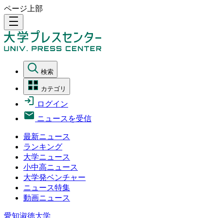
ページ上部
density_medium
検索
カテゴリ
ログイン
ニュースを受信
最新ニュース
ランキング
大学ニュース
小中高ニュース
大学発ベンチャー
ニュース特集
動画ニュース
愛知淑徳大学