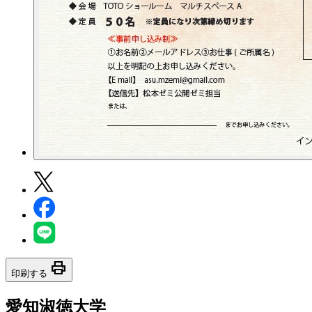
print
印刷する
愛知淑徳大学