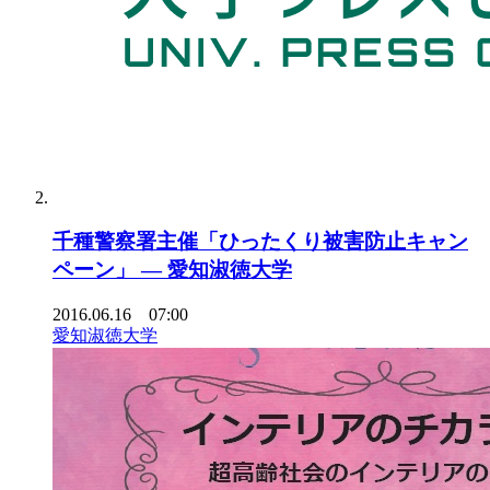
千種警察署主催「ひったくり被害防止キャン
ペーン」 — 愛知淑徳大学
2016.06.16 07:00
愛知淑徳大学