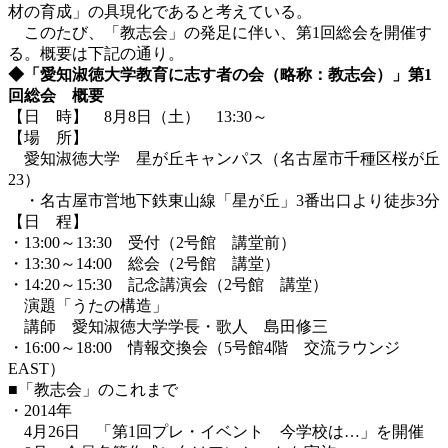
材の育成」の具現化であると考えている。
このたび、「教志会」の発足に伴い、第1回総会を開催す
る。概要は下記の通り。
◆「愛知淑徳大学教育に志す者の会（略称：教志会）」第1
回総会 概要
【日 時】 8月8日（土） 13:30～
【場 所】
愛知淑徳大学 星が丘キャンパス（名古屋市千種区桜が丘
23）
・名古屋市営地下鉄東山線「星が丘」3番出口より徒歩3分
【日 程】
・13:00～13:30 受付（2号館 講堂前）
・13:30～14:00 総会（2号館 講堂）
・14:20～15:30 記念講演会（2号館 講堂）
演題「うたの構造」
講師 愛知淑徳大学学長・歌人 島田修三
・16:00～18:00 情報交換会（5号館4階 交流ラウンジ
EAST）
■「教志会」のこれまで
・2014年
4月26日 「第1回プレ・イベント 今学校は…」を開催