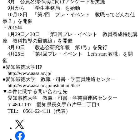
8月 会員名簿作成に向けアンケートを実施
9月から 「学生事務局」を始動
10月18日 「第2回 プレ・イベント 教職ってどんな仕
事？」を開催
・2015年
1月29日／30日 「第3回プレ・イベント 教員養成特別講
座 教科指導の最前線」を開催
3月10日 「教志会研究年報 第1号」を発行
4月25日 「第4回プレ・イベント Let’s start 教職」を開
催
●愛知淑徳大学HP
http://www.aasa.ac.jp/
●愛知淑徳大学 教職・司書・学芸員連絡センター
http://www.aasa.ac.jp/institution/tlcc/
▼本件に関する問い合わせ先
愛知淑徳大学 教職・司書・学芸員連絡センター
〒480-1197 愛知県長久手市片平二丁目9
TEL: 0561-62-4111（代表）