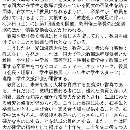
する同大の在学生と教職に携わっている同大の卒業生を結ぶ
団体。在学生が「教員になれるように」、卒業生が「教員を
続けていけるように」支援する。「教志会」の発足に伴い、
8月8日（土）には第1回総会を開催。島田修三学長の記念講
演のほか、情報交換会などが行われる。
教職を取り巻く環境は日々厳しさを増しており、教員を続
けていくことが困難な時代となっている。
こうした中、愛知淑徳大学は「教育に志す者の会（略称：
教志会）」を発足。これは、同大で学ぶ教職課程履修者と幼
稚園・小学校・中学校・高等学校・特別支援学校で教職に従
事する卒業生をつなぐコミュニティー、ネットワーク。役員
（会長・理事）、学生事務局（2・3年生の学生スタッフ）、
進路・学生支援部会が運営する。
教育とは、未来を担う人材を育成する意義深い営為であ
る。それだけに、教職に携わる者には、優れた資質と深い人
間愛、豊かな知識と確かな指導力が必要とされ、生涯にわた
る研究と修養が求められる。こうした要請に応え、在学生と
卒業生がともに学び合い・支え合う場を提供することで、在
学中はもちろん、卒業後も教育への志をさらに強く、さらに
確かなものにすることを結成の目的とする。また、これは同
大が建学の精神として掲げる「十年先、二十年先に役立つ人