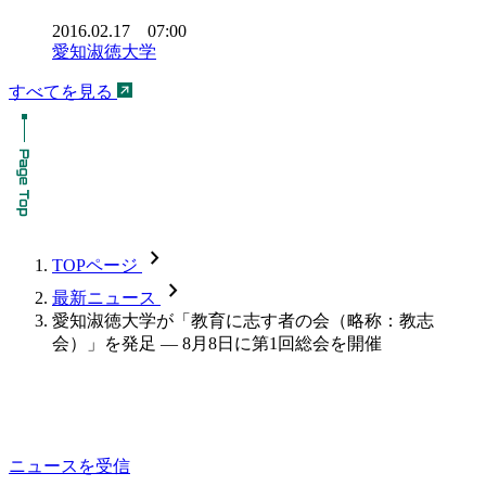
2016.02.17 07:00
愛知淑徳大学
すべてを見る
chevron_forward
TOPページ
chevron_forward
最新ニュース
愛知淑徳大学が「教育に志す者の会（略称：教志
会）」を発足 — 8月8日に第1回総会を開催
ニュースを受信