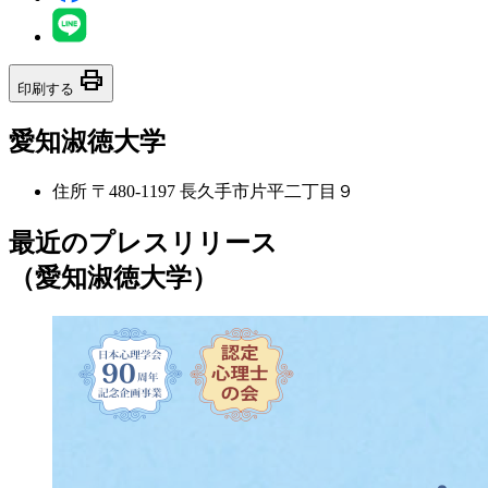
print
印刷する
愛知淑徳大学
住所
〒480-1197 長久手市片平二丁目９
最近のプレスリリース
（愛知淑徳大学）