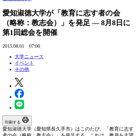
愛知淑徳大学が「教育に志す者の会
（略称：教志会）」を発足 — 8月8日に
第1回総会を開催
2015.08.01 07:00
大学ニュース
イベント
その他
print
印刷する
愛知淑徳大学（愛知県長久手市）はこのたび、「教育に志す
者の会（略称：教志会）」を発足する。これは、教員を志望