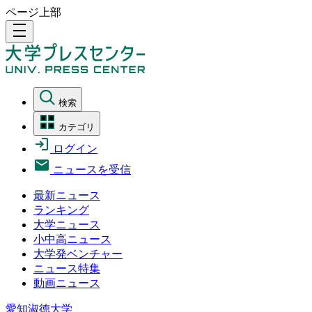
ページ上部
density_medium
検索
カテゴリ
ログイン
ニュースを受信
最新ニュース
ランキング
大学ニュース
小中高ニュース
大学発ベンチャー
ニュース特集
動画ニュース
愛知淑徳大学