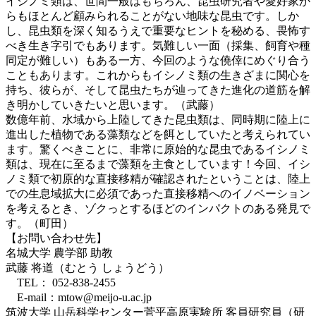
イシノミ類は、世間一般はもちろん、昆虫研究者や愛好家か
らもほとんど顧みられることがない地味な昆虫です。しか
し、昆虫類を深く知るうえで重要なヒントを秘める、畏怖す
べき生き字引でもあります。気難しい一面（採集、飼育や種
同定が難しい）もある一方、今回のような僥倖にめぐり合う
こともあります。これからもイシノミ類の生きざまに関心を
持ち、彼らが、そして昆虫たちが辿ってきた進化の道筋を解
き明かしていきたいと思います。（武藤）
数億年前、水域から上陸してきた昆虫類は、同時期に陸上に
進出した植物である藻類などを餌としていたと考えられてい
ます。驚くべきことに、非常に原始的な昆虫であるイシノミ
類は、現在に至るまで藻類を主食としています！今回、イシ
ノミ類で初原的な直接移精が確認されたということは、陸上
での生息域拡大に必須であった直接移精へのイノベーション
を考えるとき、ゾクっとするほどのインパクトのある発見で
す。（町田）
【お問い合わせ先】
名城大学 農学部 助教
武藤 将道（むとう しょうどう）
TEL： 052-838-2455
E-mail：mtow@meijo-u.ac.jp
筑波大学 山岳科学センター菅平高原実験所 客員研究員（研