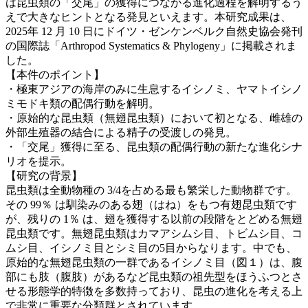
は昆虫類の「交尾」の獲得につながる進化過程を解明するう
えで大きなヒントとなる発見といえます。本研究成果は、
2025年 12 月 10 日にドイツ・ゼンケンベルク自然史協会発刊
の国際誌「Arthropod Systematics & Phylogeny」に掲載されま
した。
【本件のポイント】
・極東アジアの海岸のみに生息するイシノミ、ヤマトイシノ
ミモドキ類の配偶行動を解明。
・原始的な昆虫類（無翅昆虫類）において初となる、雌雄の
外部生殖器の結合による精子の受渡しの発見。
・「交尾」獲得に至る、昆虫類の配偶行動の新たな進化シナ
リオを提示。
【研究の背景】
昆虫類は全動物種の 3/4を占める最も繁栄した動物群です。
その 99％ は馴染みのある翅（はね）をもつ有翅昆虫類です
が、残りの 1％ は、翅を獲得する以前の段階をとどめる無翅
昆虫類です。無翅昆虫類はカマアシムシ目、トビムシ目、コ
ムシ目、イシノミ目とシミ目の5目からなります。中でも、
原始的な無翅昆虫類の一群であるイシノミ目（図１）は、腹
部にも肢（腹肢）があるなど昆虫類の祖先型をほうふつとさ
せる形態学的特徴を多数持っており、昆虫の進化を考える上
で非常に重要な分類群とされています。