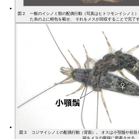
図２ 一般のイシノミ類の配偶行動（写真はヒトツモンイシノミ）
た糸の上に精包を載せ、 それをメスが回収することで完了
図３ コジマイシノミの配偶行動（背面）。 オスは小顎鬚や前肢
端をメスの腹端に密着させる。