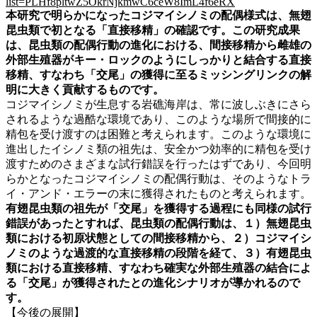
list=PLHf8pltwZ5OkrNjkmwC6ceW8ImL4f6eRX
本研究で明らかになったコジマイシノミの配偶様式は、無翅
昆虫類で初となる「直接移精」の確認です。この研究成果
は、昆虫類の配偶行動の進化における、間接移精から雌雄の
外部生殖器がキー・ロックのようにしっかりと結合する直接
移精、すなわち「交尾」の獲得に至るミッシングリンクの解
明に大きく貢献するものです。
コジマイシノミが生息する岩礁海岸は、常に波しぶきにさら
されるような過酷な環境であり、このような場所で間接的に
精包を受け渡すのは困難と考えられます。このような環境に
進出したイシノミ類の祖先は、安全かつ効率的に精包を受け
渡すためのさまざまな試行錯誤を行ったはずであり、今回明
らかとなったコジマイシノミの配偶行動は、そのようなトラ
イ・アンド・エラーの末に獲得されたものと考えられます。
有翅昆虫類の祖先が「交尾」を獲得する過程にも同様の試行
錯誤があったとすれば、昆虫類の配偶行動は、１）無翅昆虫
類における初原状態としての間接移精から、２）コジマイシ
ノミのような過渡的な直接移精の段階を経て、３）有翅昆虫
類における直接移精、すなわち確実な外部生殖器の結合によ
る「交尾」が獲得されたとの進化シナリオが導かれるので
す。
【今後の展開】