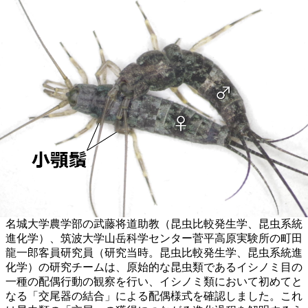
名城大学農学部の武藤将道助教（昆虫比較発生学、昆虫系統
進化学）、筑波大学山岳科学センター菅平高原実験所の町田
龍一郎客員研究員（研究当時。昆虫比較発生学、昆虫系統進
化学）の研究チームは、原始的な昆虫類であるイシノミ目の
一種の配偶行動の観察を行い、イシノミ類において初めてと
なる「交尾器の結合」による配偶様式を確認しました。これ