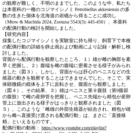
の観察が難しく、不明のままでした。このような中、私たち
は本亜科の一種のコジマイシノミ Petrobiellus akkesiensis の多
数の生きた個体を北海道の岩礁から得ることに成功し
（Mtow & Machida 2024, Zootaxa 5543(3): 445-450）、本亜科
の配偶行動の検討を開始しました。
【研究内容】
採集したコジマイシノミを実験室に持ち帰り、飼育下で本種
の配偶行動の詳細を静止画および動画により記録・解析し検
討しました。
背面から配偶行動を観察したところ、１）雄が雌の胸部を素
早く把握し、２）腹端を雌の腹端に密着させる様子がみられ
ました（図３）。しかし、背面からは肝心のペニスなどの生
殖器の動きを観察することはできませんでした。そこで、実
体顕微鏡の鏡体を上下に反転させ、腹面から観察しました
（図４）。その結果、３）雄はペニスと第９腹肢（第9腹節
の腹肢）で雌の産卵管を把握し、ペニス先端から精包が産卵
管上に放出される様子がはっきりと観察されました（図
５）。このような「雌雄の外部生殖器が結合され、精包が雄
から雌へ直接受け渡される配偶行動」は、まさに「直接移
精」といえるものです。
配偶行動の動画：
https://www.youtube.com/playlist?