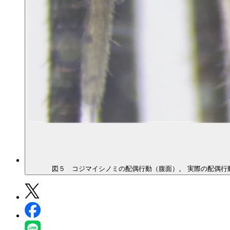
図５ コジマイシノミの配偶行動（腹面）。 実際の配偶行