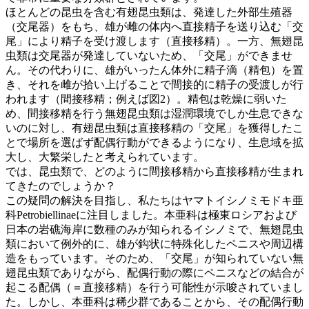
ほとんどの昆虫を含む有翅昆虫類は、発達した外部生殖器
（交尾器）をもち、雄が雌の体内へ直接精子を送り込む「交
尾」により精子を受け渡します（直接移精）。一方、無翅昆
虫類は交尾器が発達していないため、「交尾」ができませ
ん。その代わりに、雄がいったん体外に精子滴（精包）を置
き、それを雌が拾い上げることで間接的に精子の受渡しが行
われます（間接移精；例えば図2）。精包は乾燥に弱いた
め、間接移精を行う無翅昆虫類は湿潤環境でしか生息できな
いのに対し、有翅昆虫類は直接移精の「交尾」を獲得したこ
とで場所を選ばず配偶行動ができるようになり、生息域を拡
大し、大繁栄したと考えられています。
では、昆虫類で、どのように間接移精から直接移精が生まれ
てきたのでしょうか？
この疑問の解決を目指し、私たちはヤマトイシノミモドキ亜
科Petrobiellinaeに注目しました。本亜科は極東ロシアおよび
日本の岩礁海岸に数種のみが知られるイシノミで、無翅昆虫
類において例外的に、雄が鈎状に特殊化したペニスや周辺構
造をもっています。そのため、「交尾」が知られていない無
翅昆虫類でありながら、配偶行動の際にペニスなどの結合が
起こる配偶（＝直接移精）を行う可能性が示唆されていまし
た。しかし、本亜科は稀少群であることから、その配偶行動