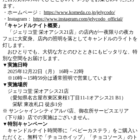
ます。
・ホームページ：
https://www.komeda.co.jp/jelycodo/
・Instagram：
https://www.instagram.com/jelycodo_official/
「キャンドルナイト概要」
「ジェリコ堂 栄オアシス21店」の店内が一夜限りの夜カ
フェに大変身。店内の照明を落としてキャンドルのライトを
灯します。
おひとりでも、大切な方とのひとときにもピッタリな、特
別な空間をお届けします。
▼実施日時
2025年12月22日（月） 16時～22時
※10時～15時59分は通常照明で営業しています
▼実施場所
ジェリコ堂 栄オアシス21店
（愛知県名古屋市東区東桜1丁⽬11-1オアシス21 B1）
栄駅 東改札口 徒歩1分
※ サンシャインシティアルパ店、御在所サービスエリア
（下り線）店での実施はございません。
▼特別キャンペーン
キャンドルナイト時間帯に「ベビーカステラ」をご購入い
ただくと、無料で「チョコホイップ」「チョコソース」のト