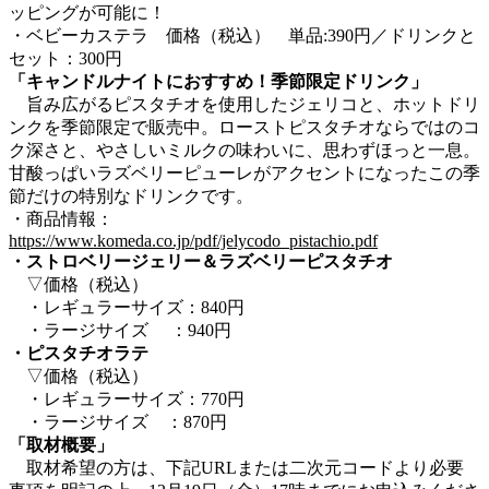
ッピングが可能に！
・ベビーカステラ 価格（税込） 単品:390円／ドリンクと
セット：300円
「キャンドルナイトにおすすめ！季節限定ドリンク」
旨み広がるピスタチオを使用したジェリコと、ホットドリ
ンクを季節限定で販売中。ローストピスタチオならではのコ
ク深さと、やさしいミルクの味わいに、思わずほっと一息。
甘酸っぱいラズベリーピューレがアクセントになったこの季
節だけの特別なドリンクです。
・商品情報：
https://www.komeda.co.jp/pdf/jelycodo_pistachio.pdf
・ストロベリージェリー＆ラズベリーピスタチオ
▽価格（税込）
・レギュラーサイズ：840円
・ラージサイズ ：940円
・ピスタチオラテ
▽価格（税込）
・レギュラーサイズ：770円
・ラージサイズ ：870円
「取材概要」
取材希望の方は、下記URLまたは二次元コードより必要