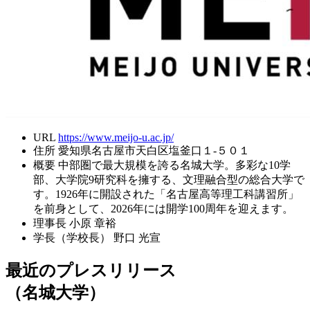
URL
https://www.meijo-u.ac.jp/
住所
愛知県名古屋市天白区塩釜口１-５０１
概要
中部圏で最大規模を誇る名城大学。多彩な10学
部、大学院9研究科を擁する、文理融合型の総合大学で
す。1926年に開設された「名古屋高等理工科講習所」
を前身として、2026年には開学100周年を迎えます。
理事長
小原 章裕
学長（学校長）
野口 光宣
最近のプレスリリース
（名城大学）