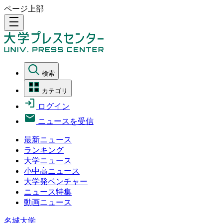
ページ上部
density_medium
検索
カテゴリ
ログイン
ニュースを受信
最新ニュース
ランキング
大学ニュース
小中高ニュース
大学発ベンチャー
ニュース特集
動画ニュース
名城大学