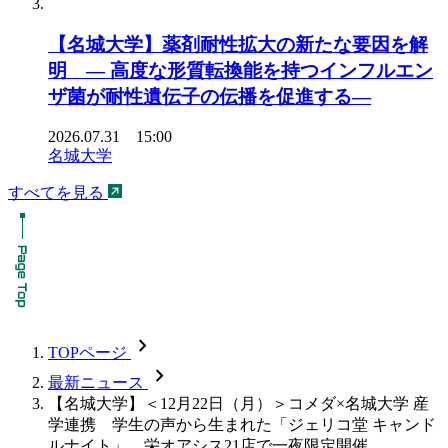
【名城大学】薬剤耐性拡大の新たな要因を解
明 ― 高度な形質転換能を持つインフルエン
ザ菌が耐性遺伝子の伝播を促進する―
2026.07.31 15:00
名城大学
すべてを見る
chevron_forward
TOPページ
chevron_forward
最新ニュース
【名城大学】＜12月22日（月）＞コメダ×名城大学 産
学連携 学生の声から生まれた「ジェリコ堂 キャンド
ルナイト」 栄オアシス21店で一夜限定開催