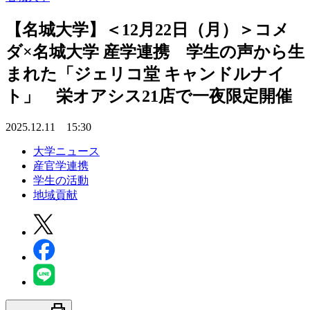
【名城大学】＜12月22日（月）＞コメ
ダ×名城大学 産学連携 学生の声から生
まれた「ジェリコ堂 キャンドルナイ
ト」 栄オアシス21店で一夜限定開催
2025.12.11 15:30
大学ニュース
産官学連携
学生の活動
地域貢献
print