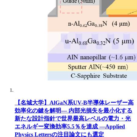
【名城大学】AlGaN系UV-B半導体レーザー高
効率化の鍵を解明― 内部光損失を最小化する
新たな設計指針で世界最高レベルの電力・光
エネルギー変換効率5.5％を達成 ―Applied
Physics Lettersの注目論文にも選定