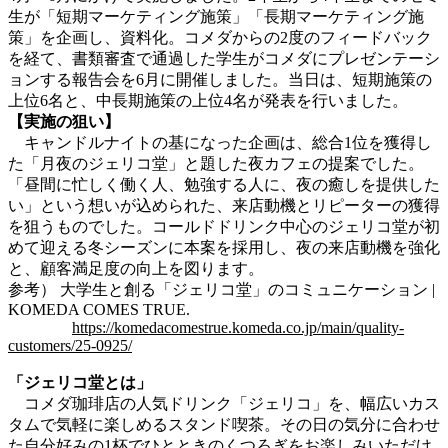
生が「短期マーケティング施策」「長期マーケティング施
策」を企画し、資料化。コメダからの2度のフィードバック
を経て、書類審査で通過した学生がコメダにプレゼンテーシ
ョンする報告会を6月に開催しました。当日は、短期施策の
上位6名と、中長期施策の上位4名が発表を行いました。
【実施の狙い】
キャンドルナイトの基になった企画は、総合1位を獲得し
た「月夜のジェリコ堂」と題した夜カフェの提案でした。
「昼間に忙しく働く人、勉強する人に、夜の癒しを提供した
い」という想いが込められた、来店動機とリピーターの獲得
を狙うものでした。コールドドリンク中心のジェリコ堂が初
めて迎える冬シーズンに本案を採用し、夜の来店動機を強化
と、顧客満足度の向上を図ります。
参考） 大学生と創る「ジェリコ堂」のコミュニケーション |
KOMEDA COMES TRUE.
https://komedacomestrue.komeda.co.jp/main/quality-
customers/25-0925/
「ジェリコ堂とは」
コメダ珈琲店の人気ドリンク「ジェリコ」を、幅広いカス
タムで気軽に楽しめるスタンド喫茶。その日の気分に合わせ
た自分好みの1杯でひとときのくつろぎをお楽しみいただけ