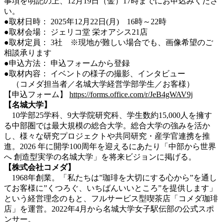
事項を明記の上、12月19日（金）17時までにお申込みくださ
い。
●取材日時： 2025年12月22日(月) 16時～22時
●取材会場： ジェリコ堂 栄オアシス21店
●取材定員： 3社 ※現地が難しい場合でも、画像希望のご
相談承ります
●申込方法： 申込フォームから登録
●取材内容： イベントの様子の撮影、インタビュー
（コメダ担当者／名城大学経営学部学生／お客様）
【申込フォーム】
https://forms.office.com/r/JeB4gWAV9j
【名城大学】
10学部25学科、9大学院研究科、学生数約15,000人を擁す
る中部圏では最大規模の総合大学。総合大学の強みを活か
し、様々な研究プロジェクトや共同研究・産学官連携を推
進。2026 年に開学100周年を迎えるにあたり「中部から世界
へ 創造型実学の名城大学」を将来ビジョンに掲げる。
【株式会社コメダ】
1968年創業。「私たちは”珈琲を大切にする心から”を通し
てお客様に”くつろぐ、いちばんいいところ”を提供します」
という経営理念のもと、フルサービス型喫茶店「コメダ珈琲
店」を運営。2022年4月から名城大学女子駅伝部の公式スポ
ンサー。