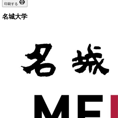
print
印刷する
名城大学