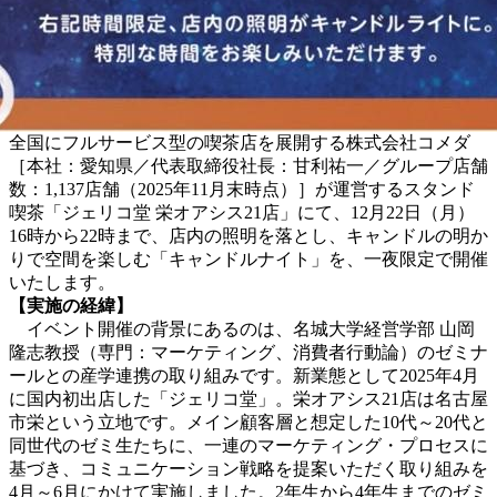
全国にフルサービス型の喫茶店を展開する株式会社コメダ
［本社：愛知県／代表取締役社長：甘利祐一／グループ店舗
数：1,137店舗（2025年11月末時点）］が運営するスタンド
喫茶「ジェリコ堂 栄オアシス21店」にて、12月22日（月）
16時から22時まで、店内の照明を落とし、キャンドルの明か
りで空間を楽しむ「キャンドルナイト」を、一夜限定で開催
いたします。
【実施の経緯】
イベント開催の背景にあるのは、名城大学経営学部 山岡
隆志教授（専門：マーケティング、消費者行動論）のゼミナ
ールとの産学連携の取り組みです。新業態として2025年4月
に国内初出店した「ジェリコ堂」。栄オアシス21店は名古屋
市栄という立地です。メイン顧客層と想定した10代～20代と
同世代のゼミ生たちに、一連のマーケティング・プロセスに
基づき、コミュニケーション戦略を提案いただく取り組みを
4月～6月にかけて実施しました。2年生から4年生までのゼミ