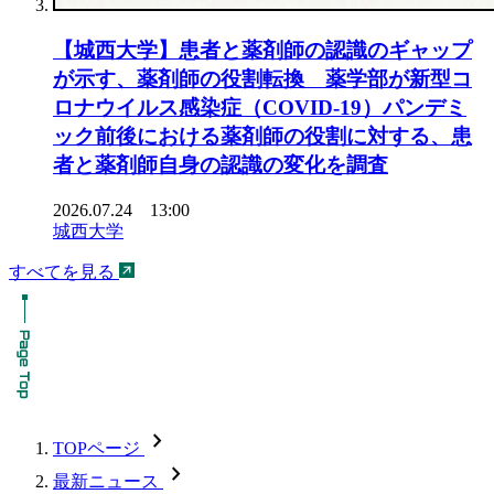
【城西大学】患者と薬剤師の認識のギャップ
が示す、薬剤師の役割転換 薬学部が新型コ
ロナウイルス感染症（COVID-19）パンデミ
ック前後における薬剤師の役割に対する、患
者と薬剤師自身の認識の変化を調査
2026.07.24 13:00
城西大学
すべてを見る
chevron_forward
TOPページ
chevron_forward
最新ニュース