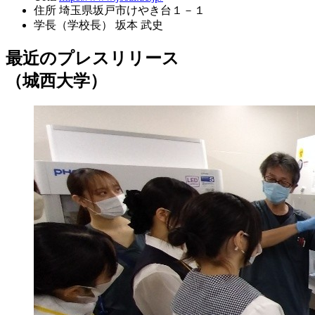
住所
埼玉県坂戸市けやき台１－１
学長（学校長）
坂本 武史
最近のプレスリリース
（城西大学）