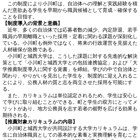
この制度により小川町は、自治体への理解と実践経験を積
んだ意欲ある学生を早期から職員候補として育成・確保する
ことを目指す。
【制度導入の背景と意義】
近年、多くの自治体では応募者数の減少、内定辞退、若手
職員の早期離職といった採用・定着に関わる課題が深刻化し
ている。小川町も例外ではなく、将来の行政運営を見据えた
人材確保が急務である。
小川町と城西大学は、こうした課題に対する先進的な解決
策として「小川町と城西大学との包括連携協定」および「大
学推薦制度導入に関する覚書」を締結。学びの中で自治体と
関わり、やりがいを見出した学生を、制度的に迎え入れるこ
とにより、公務人材の質と志を両立させた採用を可能にす
る。
また、カリキュラムは単位認定されるため、学生は安心し
て学びに取り組むことができる。町と学生の双方にとってメ
リットがあり、地方公務員を志す若者の裾野を広げる効果も
期待される。
【推薦対象カリキュラムの内容】
小川町と城西大学が共同設計する大学カリキュラムは、学
生に自治体職員としての基本的な素養と実務理解を育むこと