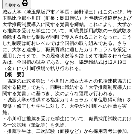
print
印刷する
城西大学（埼玉県坂戸市／学長：藤野陽三）はこのたび、埼
玉県比企郡小川町（町長：島田康弘）と包括連携協定および
大学推薦制度導入に関する覚書を締結。これにより、大学か
ら推薦を受けた学生について、町職員採用試験の一次試験を
免除する新たな制度が同町で導入されることとなった。こう
した制度は町村レベルでは全国初の取り組みである。さら
に、大学と連携し、職員育成に適したカリキュラムを策定・
運用したうえで、その履修状況等を踏まえて推薦を行う仕組
みは、全国初の試みである。なお、協定締結式は12月19日
（金）に小川町役場で執り行われる。
【概 要】
協定の正式名称は「小川町と城西大学との包括連携協力に
関する協定」であり、同時に締結する「大学推薦制度導入に
関する覚書」に基づき、次のような運用が行われる。
・城西大学が提供する指定カリキュラム（単位取得可能）を
履修・修了した学生に対して、大学が小川町への推薦を実
施。
・小川町は推薦を受けた学生について、職員採用試験におけ
る一次試験（筆記等）を免除。
・推薦学生は、二次試験（面接など）から採用選考に参加。