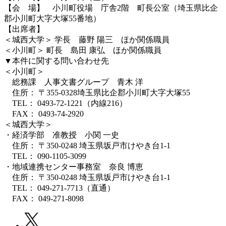
【会 場】 小川町役場 庁舎2階 町長公室（埼玉県比企
郡小川町大字大塚55番地）
【出席者】
＜城西大学＞ 学長 藤野 陽三 ほか関係職員
＜小川町＞ 町長 島田 康弘 ほか関係職員
▼本件に関する問い合わせ先
＜小川町＞
総務課 人事文書グループ 青木 洋
住所： 〒355-0328埼玉県比企郡小川町大字大塚55
TEL： 0493-72-1221（内線216）
FAX： 0493-74-2920
＜城西大学＞
・経済学部 准教授 小関 一史
住所： 〒350-0248 埼玉県坂戸市けやき台1-1
TEL： 090-1105-3099
・地域連携センター事務室 奈良 博恵
住所： 〒350-0248 埼玉県坂戸市けやき台1-1
TEL： 049-271-7713（直通）
FAX： 049-271-8098