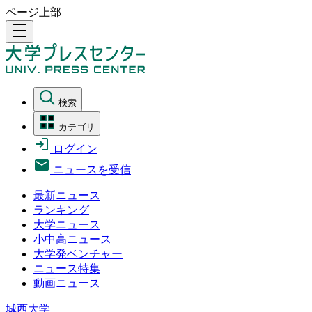
ページ上部
density_medium
検索
カテゴリ
ログイン
ニュースを受信
最新ニュース
ランキング
大学ニュース
小中高ニュース
大学発ベンチャー
ニュース特集
動画ニュース
城西大学