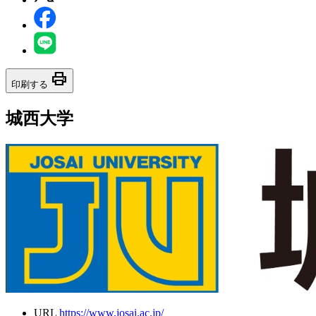
print
印刷する
城西大学
URL
https://www.josai.ac.jp/