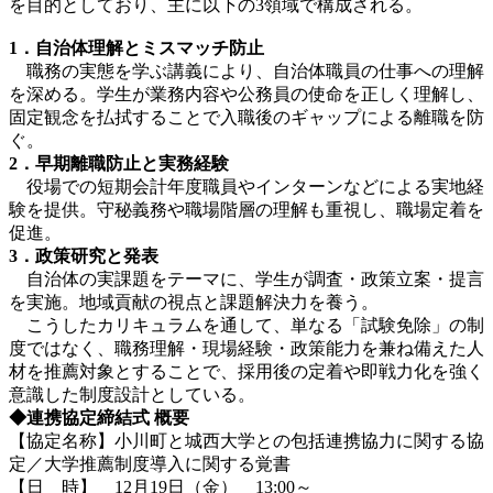
を目的としており、主に以下の3領域で構成される。
1
．自治体理解とミスマッチ防止
職務の実態を学ぶ講義により、自治体職員の仕事への理解
を深める。学生が業務内容や公務員の使命を正しく理解し、
固定観念を払拭することで入職後のギャップによる離職を防
ぐ。
2
．早期離職防止と実務経験
役場での短期会計年度職員やインターンなどによる実地経
験を提供。守秘義務や職場階層の理解も重視し、職場定着を
促進。
3
．政策研究と発表
自治体の実課題をテーマに、学生が調査・政策立案・提言
を実施。地域貢献の視点と課題解決力を養う。
こうしたカリキュラムを通して、単なる「試験免除」の制
度ではなく、職務理解・現場経験・政策能力を兼ね備えた人
材を推薦対象とすることで、採用後の定着や即戦力化を強く
意識した制度設計としている。
◆連携協定締結式
概要
【協定名称】小川町と城西大学との包括連携協力に関する協
定／大学推薦制度導入に関する覚書
【日 時】 12月19日（金） 13:00～