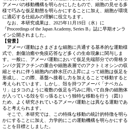
アメーバの移動機構を明らかにしたもので、細胞の見せる多
様で巧みな仮足動態を明らかにすることに加え、細胞が環境
に適応する仕組みの理解に役立ちます。
なお、本研究成果は、2025年11月19日（水）に
『Proceedings of the Japan Academy, Series B』誌に早期オンラ
イン公開されました。
【背景】
アメーバ運動はさまざまな細胞に共通する基本的な運動様
式で、創傷治癒や免疫応答など多くの生命現象に関与しま
す。一般に、アメーバ運動において仮足先端部分での骨格タ
ンパク質アクチンの重合や細胞表層でのアクトミオシンの収
縮とそれに伴う細胞内の静水圧の上昇によって細胞は仮足を
形成し、この際、基盤へ接着し力を加えることで移動すると
考えられています。しかし、殻を持つアメーバ「ナベカム
リ」はタコのように複数の仮足を巧みに用いて自身の細胞体
が入っている殻を引っ張るという独特な移動を行う（図1）
ため、よく研究されているアメーバ運動とは異なる運動であ
ると考えられます。
そこで、本研究では、この特殊な移動の統計的特徴を明ら
かにすることに加え、力学的にこの運動機構を明らかにする
ことを目標としました。