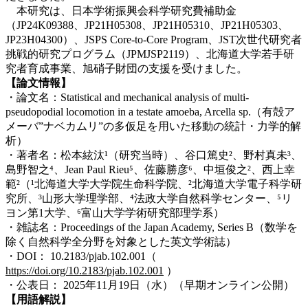
本研究は、日本学術振興会科学研究費補助金
（JP24K09388、JP21H05308、JP21H05310、JP21H05303、
JP23H04300）、JSPS Core-to-Core Program、JST次世代研究者
挑戦的研究プログラム（JPMJSP2119）、北海道大学若手研
究者育成事業、旭硝子財団の支援を受けました。
【論文情報】
・論文名：Statistical and mechanical analysis of multi-
pseudopodial locomotion in a testate amoeba, Arcella sp.（有殻ア
メーバ”ナベカムリ”の多仮足を用いた移動の統計・力学的解
析）
・著者名：松本絃汰¹（研究当時）、谷口篤史²、野村真未³、
島野智之⁴、Jean Paul Rieu⁵、佐藤勝彦⁶、中垣俊之²、西上幸
範²（¹北海道大学大学院生命科学院、²北海道大学電子科学研
究所、³山形大学理学部、⁴法政大学自然科学センター、⁵リ
ヨン第1大学、⁶富山大学学術研究部理学系）
・雑誌名：Proceedings of the Japan Academy, Series B（数学を
除く自然科学全分野を対象とした英文学術誌）
・DOI： 10.2183/pjab.102.001（
https://doi.org/10.2183/pjab.102.001
）
・公表日： 2025年11月19日（水）（早期オンライン公開）
【用語解説】