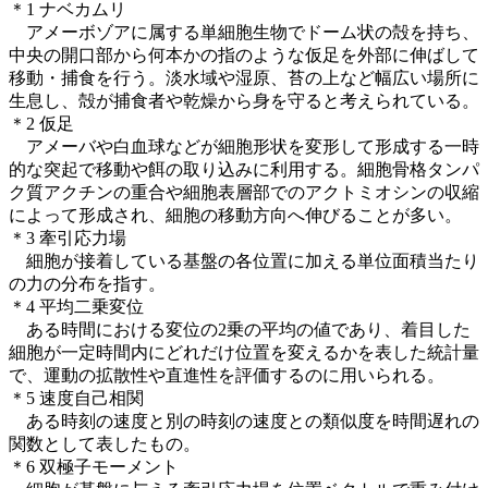
＊1 ナベカムリ
アメーボゾアに属する単細胞生物でドーム状の殻を持ち、
中央の開口部から何本かの指のような仮足を外部に伸ばして
移動・捕食を行う。淡水域や湿原、苔の上など幅広い場所に
生息し、殻が捕食者や乾燥から身を守ると考えられている。
＊2 仮足
アメーバや白血球などが細胞形状を変形して形成する一時
的な突起で移動や餌の取り込みに利用する。細胞骨格タンパ
ク質アクチンの重合や細胞表層部でのアクトミオシンの収縮
によって形成され、細胞の移動方向へ伸びることが多い。
＊3 牽引応力場
細胞が接着している基盤の各位置に加える単位面積当たり
の力の分布を指す。
＊4 平均二乗変位
ある時間における変位の2乗の平均の値であり、着目した
細胞が一定時間内にどれだけ位置を変えるかを表した統計量
で、運動の拡散性や直進性を評価するのに用いられる。
＊5 速度自己相関
ある時刻の速度と別の時刻の速度との類似度を時間遅れの
関数として表したもの。
＊6 双極子モーメント