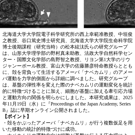
北海道大学大学院電子科学研究所の西上幸範准教授、中垣俊
之教授、谷口篤史博士研究員、北海道大学大学院生命科学院
博士後期課程（研究当時）の松本絃汰氏らの研究グループ
は、山形大学理学部の野村真未助教、法政大学自然科学セン
ター・国際文化学部の島野智之教授、リヨン第1大学のリウ
ジャンーポール教授、富山大学の佐藤勝彦特命教授らととも
に、殻を背負って生活するアメーバ「ナベカムリ」のアメー
バ運動を力学的側面から詳細に調べました。研究グループ
は、基盤の弾性率を変えた際のナベカムリの運動変化を統計
的に特徴づけることに加え、細胞が基盤に加える牽引応力場
と運動方向の関係を明らかにしました。本研究成果は、2025
年11月19日（水）に『Proceedings of the Japan Academy, Series
B』誌に早期オンライン公開されました。
【ポイント】
・殻をかぶったアメーバ「ナベカムリ」が行う複数仮足を用
いた移動の統計的特徴づけに成功。