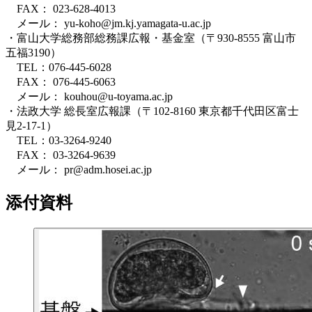
FAX：
023-628-4013
メール：
yu-koho@jm.kj.yamagata-u.ac.jp
・富山大学総務部総務課広報・基金室（〒930-8555 富山市
五福3190）
TEL：
076-445-6028
FAX：
076-445-6063
メール：
kouhou@u-toyama.ac.jp
・法政大学 総長室広報課（〒102-8160 東京都千代田区富士
見2-17-1）
TEL：
03-3264-9240
FAX：
03-3264-9639
メール：
pr@adm.hosei.ac.jp
添付資料