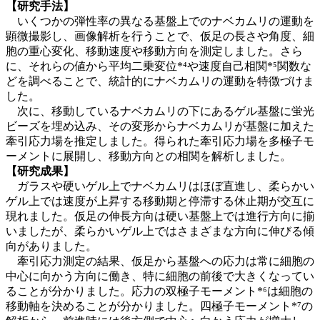
【研究手法】
いくつかの弾性率の異なる基盤上でのナベカムリの運動を
顕微撮影し、画像解析を行うことで、仮足の長さや角度、細
胞の重心変化、移動速度や移動方向を測定しました。さら
に、それらの値から平均二乗変位*⁴や速度自己相関*⁵関数な
どを調べることで、統計的にナベカムリの運動を特徴づけま
した。
次に、移動しているナベカムリの下にあるゲル基盤に蛍光
ビーズを埋め込み、その変形からナベカムリが基盤に加えた
牽引応力場を推定しました。得られた牽引応力場を多極子モ
ーメントに展開し、移動方向との相関を解析しました。
【研究成果】
ガラスや硬いゲル上でナベカムリはほぼ直進し、柔らかい
ゲル上では速度が上昇する移動期と停滞する休止期が交互に
現れました。仮足の伸長方向は硬い基盤上では進行方向に揃
いましたが、柔らかいゲル上ではさまざまな方向に伸びる傾
向がありました。
牽引応力測定の結果、仮足から基盤への応力は常に細胞の
中心に向かう方向に働き、特に細胞の前後で大きくなってい
ることが分かりました。応力の双極子モーメント*⁶は細胞の
移動軸を決めることが分かりました。四極子モーメント*⁷の