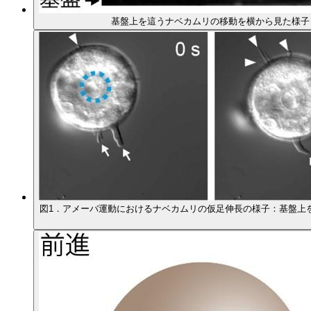
基盤上を這うナベカムリの移動を横から見た様子
図1．アメーバ運動におけるナベカムリの仮足伸長の様子：基盤上