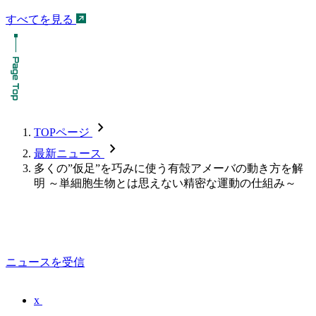
すべてを見る
chevron_forward
TOPページ
chevron_forward
最新ニュース
多くの”仮足”を巧みに使う有殻アメーバの動き方を解
明 ～単細胞生物とは思えない精密な運動の仕組み～
ニュースを受信
x