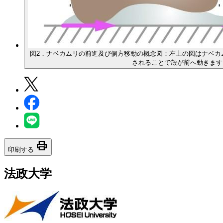
図2．ナベカムリの前進及び側方移動の概念図：左上の図はナベ
されることで殻が前へ動きます
print
印刷する
法政大学