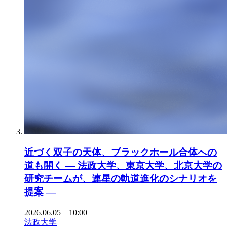
近づく双子の天体、ブラックホール合体への
道も開く ― 法政大学、東京大学、北京大学の
研究チームが、連星の軌道進化のシナリオを
提案 ―
2026.06.05 10:00
法政大学