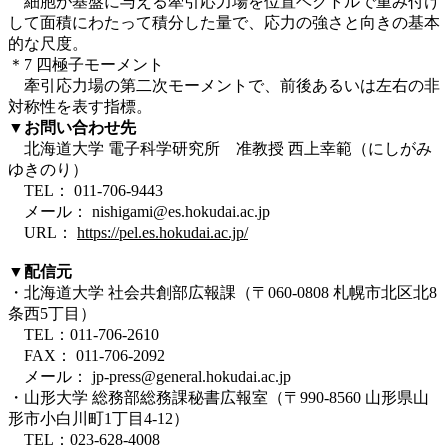
細胞が基盤に与える牽引応力場を位置ベクトルで重み付け
して面積にわたって積分した量で、応力の強さと向きの基本
的な尺度。
＊7 四極子モーメント
牽引応力場の第二次モーメントで、前後あるいは左右の非
対称性を表す指標。
▼お問い合わせ先
北海道大学 電子科学研究所 准教授 西上幸範（にしがみ
ゆきのり）
TEL： 011-706-9443
メール： nishigami@es.hokudai.ac.jp
URL：
https://pel.es.hokudai.ac.jp/
▼
配信元
・北海道大学 社会共創部広報課（〒060-0808 札幌市北区北8
条西5丁目）
TEL：011-706-2610
FAX： 011-706-2092
メール： jp-press@general.hokudai.ac.jp
・山形大学 総務部総務課秘書広報室（〒990-8560 山形県山
形市小白川町1丁目4-12）
TEL：
023-628-4008