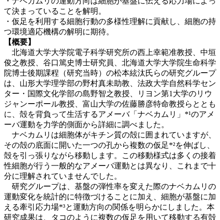
・ナベカムリの運動方向は細胞が基盤に伝える応力場によっ
て決まっていることを解明。
・仮足を利用する細胞行動の多様性理解に貢献し、細胞の持
つ環境適応機構の解明に期待。
【概要】
北海道大学大学院電子科学研究所の西上幸範准教授、中垣
俊之教授、谷口篤史博士研究員、北海道大学大学院生命科学
院博士後期課程（研究当時）の松本絃汰氏らの研究グループ
は、山形大学理学部の野村真未助教、法政大学自然科学セン
ター・国際文化学部の島野智之教授、リヨン第1大学のリウ
ジャンーポール教授、富山大学の佐藤勝彦特命教授らととも
に、殻を背負って生活するアメーバ「ナベカムリ」*¹のアメ
ーバ運動を力学的側面から詳細に調べました。
ナベカムリは細胞体がキチン質の殻に囲まれていますが、
その殻の底面に開いた一つの孔から複数の仮足*²を伸ばし、
殻を引っ張りながら移動します。この移動様式は多くの接着
性細胞が行う一般的なアメーバ運動とは異なり、これまで十
分に理解されていませんでした。
研究グループは、基盤の弾性率を変えた際のナベカムリの
運動変化を統計的に特徴づけることに加え、細胞が基盤に加
える牽引応力場*³と運動方向の関係を明らかにしました。
本
研究成果は、タコのように複数の仮足を用いて移動する有殻