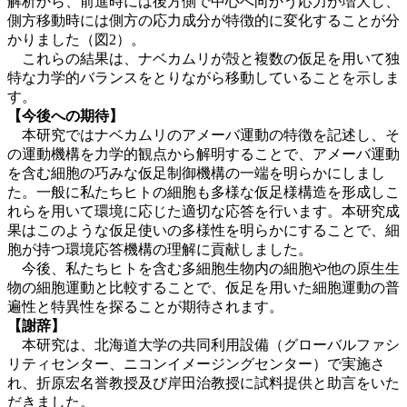
解析から、前進時には後方側で中心へ向かう応力が増大し、
側方移動時には側方の応力成分が特徴的に変化することが分
かりました（図2）。
これらの結果は、ナベカムリが殻と複数の仮足を用いて独
特な力学的バランスをとりながら移動していることを示しま
す。
【今後への期待】
本研究ではナベカムリのアメーバ運動の特徴を記述し、そ
の運動機構を力学的観点から解明することで、アメーバ運動
を含む細胞の巧みな仮足制御機構の一端を明らかにしまし
た。一般に私たちヒトの細胞も多様な仮足様構造を形成しこ
れらを用いて環境に応じた適切な応答を行います。本研究成
果はこのような仮足使いの多様性を明らかにすることで、細
胞が持つ環境応答機構の理解に貢献しました。
今後、私たちヒトを含む多細胞生物内の細胞や他の原生生
物の細胞運動と比較することで、仮足を用いた細胞運動の普
遍性と特異性を探ることが期待されます。
【謝辞】
本研究は、北海道大学の共同利用設備（グローバルファシ
リティセンター、ニコンイメージングセンター）で実施さ
れ、折原宏名誉教授及び岸田治教授に試料提供と助言をいた
だきました。