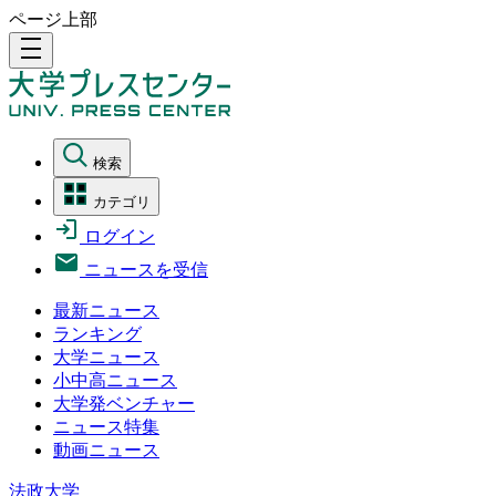
ページ上部
density_medium
検索
カテゴリ
ログイン
ニュースを受信
最新ニュース
ランキング
大学ニュース
小中高ニュース
大学発ベンチャー
ニュース特集
動画ニュース
法政大学