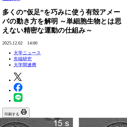
多くの”仮足”を巧みに使う有殻アメー
バの動き方を解明 ～単細胞生物とは思
えない精密な運動の仕組み～
2025.12.02 14:00
大学ニュース
先端研究
大学間連携
print
印刷する