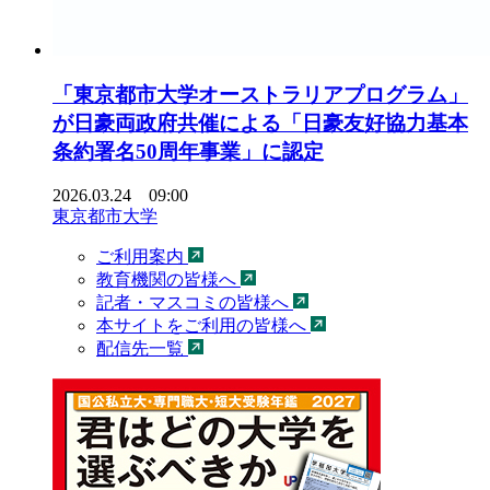
「東京都市大学オーストラリアプログラム」
が日豪両政府共催による「日豪友好協力基本
条約署名50周年事業」に認定
2026.03.24 09:00
東京都市大学
ご利用案内
教育機関の皆様へ
記者・マスコミの皆様へ
本サイトをご利用の皆様へ
配信先一覧