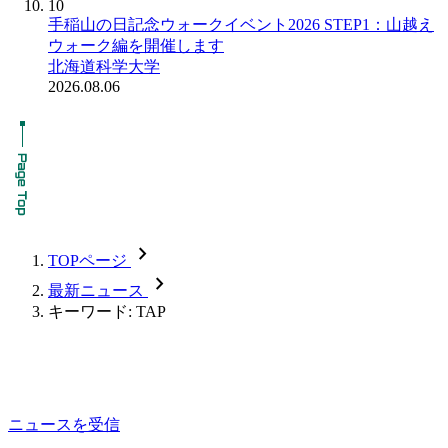
10
手稲山の日記念ウォークイベント2026 STEP1：山越え
ウォーク編を開催します
北海道科学大学
2026.08.06
chevron_forward
TOPページ
chevron_forward
最新ニュース
キーワード: TAP
ニュースを受信