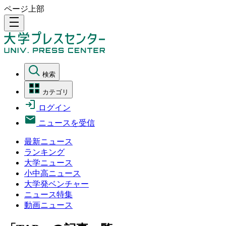
ページ上部
density_medium
検索
カテゴリ
ログイン
ニュースを受信
最新ニュース
ランキング
大学ニュース
小中高ニュース
大学発ベンチャー
ニュース特集
動画ニュース