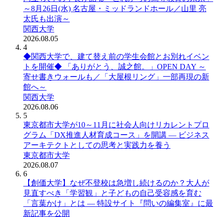
～8月26日(水) 名古屋・ミッドランドホール／山里 亮
太氏も出演～
関西大学
2026.08.05
4
◆関西大学で、建て替え前の学生会館とお別れイベン
トを開催◆ 「ありがとう、誠之館。」OPEN DAY ～
寄せ書きウォールも／「大屋根リング」一部再現の新
館へ～
関西大学
2026.08.06
5
東京都市大学が10～11月に社会人向けリカレントプロ
グラム「DX推進人材育成コース」を開講 ― ビジネス
アーキテクトとしての思考と実践力を養う
東京都市大学
2026.08.07
6
【創価大学】なぜ不登校は急増し続けるのか？大人が
見直すべき「学習観」と子どもの自己受容感を育む
「言葉かけ」とは ― 特設サイト『問いの編集室』に最
新記事を公開