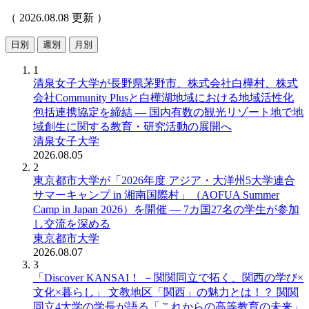
（ 2026.08.08 更新 ）
日別
週別
月別
1
清泉女子大学が長野県茅野市、株式会社白樺村、株式
会社Community Plusと白樺湖地域における地域活性化
包括連携協定を締結 ― 国内有数の観光リゾート地で地
域創生に関する教育・研究活動の展開へ
清泉女子大学
2026.08.05
2
東京都市大学が「2026年度 アジア・大洋州5大学連合
サマーキャンプ in 湘南国際村」（AOFUA Summer
Camp in Japan 2026）を開催 ― 7カ国27名の学生が参加
し交流を深める
東京都市大学
2026.08.07
3
「Discover KANSAI！ －関関同立で拓く、関西の学び×
文化×暮らし」 文教地区「関西」の魅力とは！？ 関関
同立4大学の学長が語る「これからの高等教育の未来」