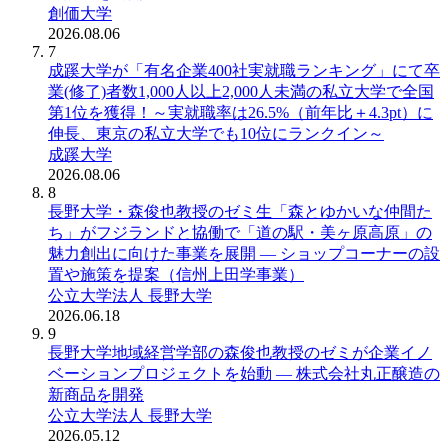
創価大学
2026.08.06
7
成蹊大学が「有名企業400社実就職ランキング」にて卒
業(修了)者数1,000人以上2,000人未満の私立大学で全国
第1位を獲得！～実就職率は26.5%（前年比＋4.3pt）に
伸長、東京の私立大学でも10位にランクイン～
成蹊大学
2026.08.06
8
長野大学・森俊也教授のゼミ生「森とゆかいな仲間た
ち」がフジランドと協働で「道の駅・美ヶ原高原」の
魅力創出に向けた事業を展開 ― ショップコーナーの設
置や施策を提案（信州上田学事業）
公立大学法人 長野大学
2026.06.18
9
長野大学地域経営学部の森俊也教授のゼミが企業イノ
ベーションプロジェクトを始動 ― 株式会社丸正醸造の
新商品を開発
公立大学法人 長野大学
2026.05.12