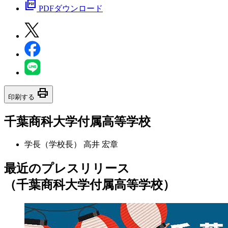
picture_as_pdf
PDFダウンロード
print
印刷する
千葉商科大学付属高等学校
学長（学校長）
高井 宏章
最近のプレスリリース
（千葉商科大学付属高等学校）