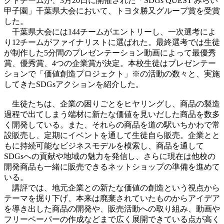
クトチームが、3月20日に開催された「SDGs QUEST みらい
甲子園」千葉県大会において、トヨタ勝又グループ賞を受賞
した。
千葉県大会には144チームがエントリーし、一次選考によ
り12チームがファイナリストに選ばれた。最終選考では生徒
が制作した5分間のプレゼンテーション動画によって最優秀
賞、優秀賞、4つの企業賞が決定。本校生徒はプレゼンテー
ションで「価値創造プロジェクト」※の活動の数々と、実施
してきたSDGsアクションを紹介した。
生徒たちは、企業の困りごとをヒヤリングし、商品の製造
過程で出てしまう端材に新たな価値を見いだした商品を数多
く開発している。また、それらの商品を道の駅いちかわで常
設販売し、定期にイベントを通して生徒自ら販売。企業とと
もに持続可能なビジネスモデルを模索し、商品を通して
SDGsへの貢献や地域の魅力を発信し、さらに現在は他校の
開発商品も一緒に販売できるネットショップの準備を進めて
いる。
講評では、地元企業との新たな価値の創造という視点から
テーマを掘り下げ、本来は廃棄されていたものからアイデア
を導き出した商品の開発や、販売活動への取り組み、動画や
フリーペーパーの作成などまで広く展開できている点が高く