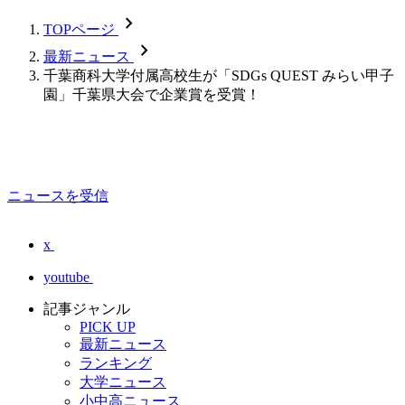
chevron_forward
TOPページ
chevron_forward
最新ニュース
千葉商科大学付属高校生が「SDGs QUEST みらい甲子
園」千葉県大会で企業賞を受賞！
ニュースを受信
x
youtube
記事ジャンル
PICK UP
最新ニュース
ランキング
大学ニュース
小中高ニュース