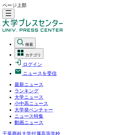
ページ上部
density_medium
検索
カテゴリ
ログイン
ニュースを受信
最新ニュース
ランキング
大学ニュース
小中高ニュース
大学発ベンチャー
ニュース特集
動画ニュース
千葉商科大学付属高等学校