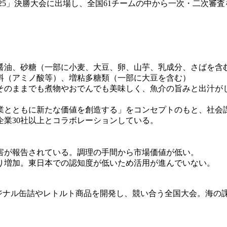
プリ2025」決勝大会に出場し、全国61チームの中から一次・二
醤油、砂糖（一部に小麦、大豆、卵、山芋、乳成分、さばを含
料（アミノ酸等）、増粘多糖類（一部に大豆を含む）
そのままでも煮物やおでんでも美味しく、魚介の旨みと出汁が
とともに新たな価値を創造する」をコンセプトのもと、社会
企業30社以上とコラボレーションしている。
害が報告されている。調理の手間から市場価値が低い。
り増加。東日本での認知度が低いため活用が進んでいない。
オリジナル缶詰やレトルト商品を開発し、競い合う全国大会。海