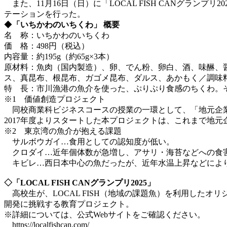
また、11月16日（日）に「LOCAL FISH CANグラン
テーションを行った。
◆
「いちかわのいちくわ」 概要
名 称：いちかわのいちくわ
価 格：498円（税込）
内容量：約195g（約65g×3本）
原材料：魚肉（国内製造）、卵、でん粉、卵白、酒、味醂、
ス、真昆布、根昆布、ガゴメ昆布、ダルス、あかもく／調味
特 長：市川漁港の魚介を使った、ぷりぷり食感のちくわ。
※1 価値創造プロジェクト
同校商業科ビジネスコースの授業の一環として、「地元企業
2017年度よりスタートした本プロジェクトは、これまで地元
※2 東京湾の魚介が抱える課題
サルボウガイ…食用としての認知度が低い。
クロダイ…近年個体数が急増し、アサリ・海苔などへの食
キビレ…西日本中心の魚だったが、近年水温上昇などによ
◇「LOCAL FISH CANグランプリ2025」
高校生が、LOCAL FISH（地域の課題魚）を利用した
開発に挑戦する教育プロジェクト。
※詳細については、公式Webサイトをご確認ください。
https://localfishcan.com/