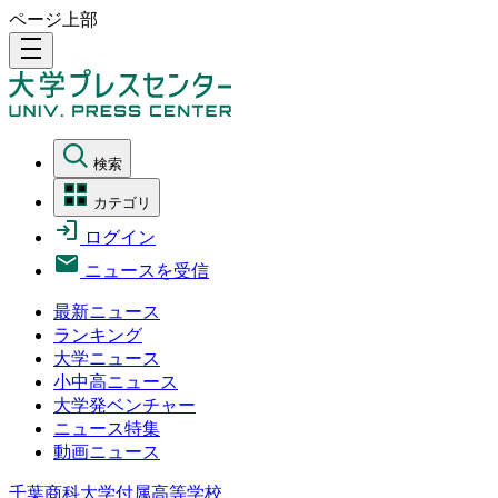
ページ上部
density_medium
検索
カテゴリ
ログイン
ニュースを受信
最新ニュース
ランキング
大学ニュース
小中高ニュース
大学発ベンチャー
ニュース特集
動画ニュース
千葉商科大学付属高等学校