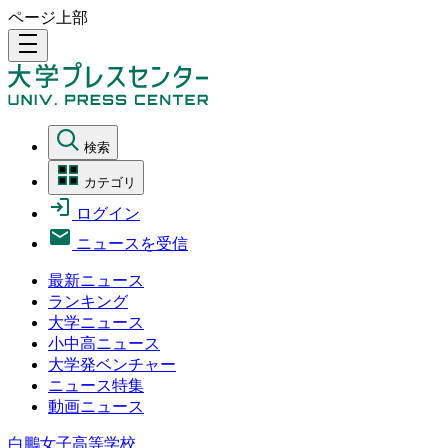
ページ上部
density_medium
検索
カテゴリ
ログイン
ニュースを受信
最新ニュース
ランキング
大学ニュース
小中高ニュース
大学発ベンチャー
ニュース特集
動画ニュース
白鵬女子高等学校