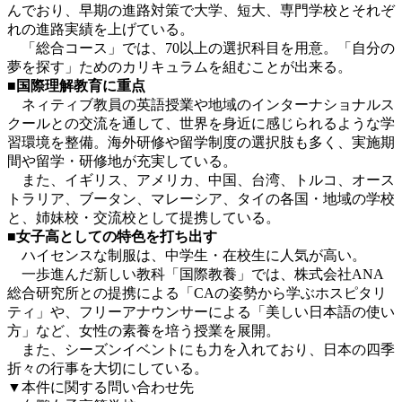
んでおり、早期の進路対策で大学、短大、専門学校とそれぞ
れの進路実績を上げている。
「総合コース」では、70以上の選択科目を用意。「自分の
夢を探す」ためのカリキュラムを組むことが出来る。
■国際理解教育に重点
ネィティブ教員の英語授業や地域のインターナショナルス
クールとの交流を通して、世界を身近に感じられるような学
習環境を整備。海外研修や留学制度の選択肢も多く、実施期
間や留学・研修地が充実している。
また、イギリス、アメリカ、中国、台湾、トルコ、オース
トラリア、ブータン、マレーシア、タイの各国・地域の学校
と、姉妹校・交流校として提携している。
■女子高としての特色を打ち出す
ハイセンスな制服は、中学生・在校生に人気が高い。
一歩進んだ新しい教科「国際教養」では、株式会社ANA
総合研究所との提携による「CAの姿勢から学ぶホスピタリ
ティ」や、フリーアナウンサーによる「美しい日本語の使い
方」など、女性の素養を培う授業を展開。
また、シーズンイベントにも力を入れており、日本の四季
折々の行事を大切にしている。
▼本件に関する問い合わせ先