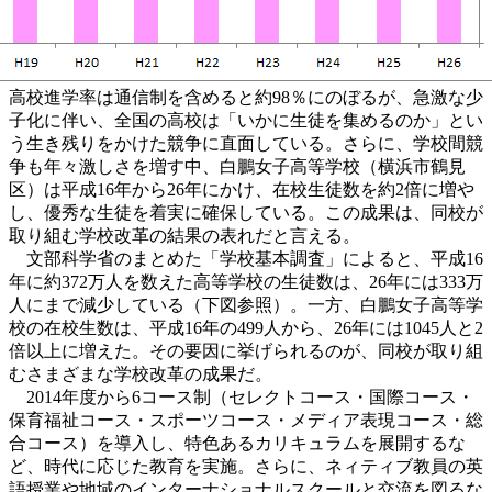
高校進学率は通信制を含めると約98％にのぼるが、急激な少
子化に伴い、全国の高校は「いかに生徒を集めるのか」とい
う生き残りをかけた競争に直面している。さらに、学校間競
争も年々激しさを増す中、白鵬女子高等学校（横浜市鶴見
区）は平成16年から26年にかけ、在校生徒数を約2倍に増や
し、優秀な生徒を着実に確保している。この成果は、同校が
取り組む学校改革の結果の表れだと言える。
文部科学省のまとめた「学校基本調査」によると、平成16
年に約372万人を数えた高等学校の生徒数は、26年には333万
人にまで減少している（下図参照）。一方、白鵬女子高等学
校の在校生数は、平成16年の499人から、26年には1045人と2
倍以上に増えた。その要因に挙げられるのが、同校が取り組
むさまざまな学校改革の成果だ。
2014年度から6コース制（セレクトコース・国際コース・
保育福祉コース・スポーツコース・メディア表現コース・総
合コース）を導入し、特色あるカリキュラムを展開するな
ど、時代に応じた教育を実施。さらに、ネィティブ教員の英
語授業や地域のインターナショナルスクールと交流を図るな