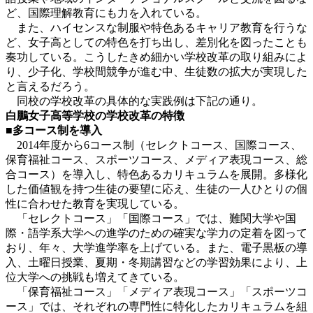
ど、国際理解教育にも力を入れている。
また、ハイセンスな制服や特色あるキャリア教育を行うな
ど、女子高としての特色を打ち出し、差別化を図ったことも
奏功している。こうしたきめ細かい学校改革の取り組みによ
り、少子化、学校間競争が進む中、生徒数の拡大が実現した
と言えるだろう。
同校の学校改革の具体的な実践例は下記の通り。
白鵬女子高等学校の学校改革の特徴
■多コース制を導入
2014年度から6コース制（セレクトコース、国際コース、
保育福祉コース、スポーツコース、メディア表現コース、総
合コース）を導入し、特色あるカリキュラムを展開。多様化
した価値観を持つ生徒の要望に応え、生徒の一人ひとりの個
性に合わせた教育を実現している。
「セレクトコース」「国際コース」では、難関大学や国
際・語学系大学への進学のための確実な学力の定着を図って
おり、年々、大学進学率を上げている。また、電子黒板の導
入、土曜日授業、夏期・冬期講習などの学習効果により、上
位大学への挑戦も増えてきている。
「保育福祉コース」「メディア表現コース」「スポーツコ
ース」では、それぞれの専門性に特化したカリキュラムを組