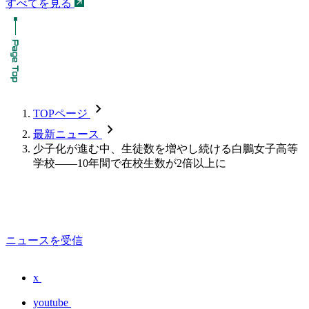
すべてを見る
chevron_forward
TOPページ
chevron_forward
最新ニュース
少子化が進む中、生徒数を増やし続ける白鵬女子高等
学校――10年間で在校生数が2倍以上に
ニュースを受信
x
youtube