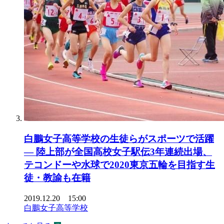
白鵬女子高等学校の生徒らがスポーツで活躍
— 陸上部が全国高校女子駅伝3年連続出場、
テコンドーや水球で2020東京五輪を目指す生
徒・教諭も在籍
2019.12.20 15:00
白鵬女子高等学校