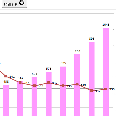
print
印刷する