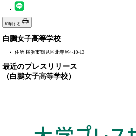
print
印刷する
白鵬女子高等学校
住所
横浜市鶴見区北寺尾4-10-13
最近のプレスリリース
（白鵬女子高等学校）