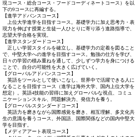
現コース・総合コース・フードコーディネートコース）を以
下の9コースに再編する。
【進学アドバンスコース】
上位大学進学を目指すコース。基礎学力に加え思考力・表
現力を伸ばす授業と生徒一人ひとりに寄り添う進路指導で、
志望大学合格を実現。
【進学スタンダードコース】
正しい学習スタイルを確立し、基礎学力の定着を図ること
で、中堅大学への進学を目指すコース。勉強の仕方を学び、
日々の学習の積み重ねを通して、少しずつ学力を身につける
ことで、自分の可能性を大きく広げていく。
【グローバルアドバンスコース】
英語をツールとして使いこなし、世界中で活躍できる人に
なることを目指すコース（進学は海外大学、国内上位大学を
想定）。英語4技能の習得に加えグローバルな視点、コミュ
ニケーションスキル、問題解決力、発信力を養う。
【グローバルスタンダードコース】
英語力を磨きながら国際感覚を磨き、相互理解、多文化共
生の意識を養うコース。外国語、国際関係などの国内中堅大
学を目指す。
【メディアアート表現コース】