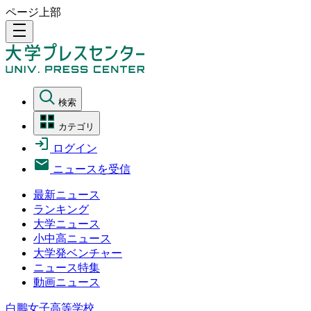
ページ上部
density_medium
検索
カテゴリ
ログイン
ニュースを受信
最新ニュース
ランキング
大学ニュース
小中高ニュース
大学発ベンチャー
ニュース特集
動画ニュース
白鵬女子高等学校