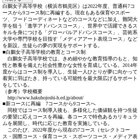
白鵬女子高等学校（横浜市鶴見区）は2022年度、普通科7コ
ースから9コース制に再編する。現在もある保育やスポー
ツ、フードコーディネートなどのコースなどに加え、難関大
学を狙う「進学アドバンスコース」、世界中で活躍できるス
キルを身につける「グローバルアドバンスコース」、芸術系
大学や専門学校を目指す「メディアアート表現コース」など
を新設。生徒らの夢の実現をサポートする。
■白鵬女子高等学校の教育とコース制
白鵬女子高等学校では、きめ細やかな教育指導のもと、知
性と教養を備えた社会性豊かな女性を育成している。2014年
度からはコース制を導入し、生徒一人ひとりが夢に向かって
着実に羽ばたき、持っている可能性を最大限広げるサポート
をしている。
（参考）学校概要
http://www.hakuhojoshi-h.ed.jp/about/
■新コースに再編 7コースから9コースへ
同校ではコース制導入後も、多様化した価値観を持つ生徒
の要望に応えコースを再編。各コースで特色あるカリキュラ
ムを展開し、時代に応じた教育を実施している。
このたび、2022年度から現在の7コース（セレクトコー
ス・国際コース・保育コース・スポーツコース・メディア表