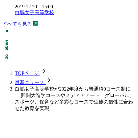
2019.12.20 15:00
白鵬女子高等学校
すべてを見る
chevron_forward
TOPページ
chevron_forward
最新ニュース
白鵬女子高等学校が2022年度から普通科9コース制に
— 難関大進学コースやメディアアート、グローバル、
スポーツ、保育など多彩なコースで生徒の個性に合わ
せた教育を実現