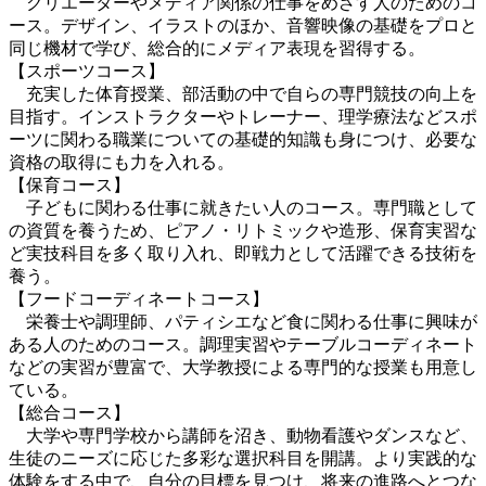
クリエーターやメディア関係の仕事をめざす人のためのコ
ース。デザイン、イラストのほか、音響映像の基礎をプロと
同じ機材で学び、総合的にメディア表現を習得する。
【スポーツコース】
充実した体育授業、部活動の中で自らの専門競技の向上を
目指す。インストラクターやトレーナー、理学療法などスポ
ーツに関わる職業についての基礎的知識も身につけ、必要な
資格の取得にも力を入れる。
【保育コース】
子どもに関わる仕事に就きたい人のコース。専門職として
の資質を養うため、ピアノ・リトミックや造形、保育実習な
ど実技科目を多く取り入れ、即戦力として活躍できる技術を
養う。
【フードコーディネートコース】
栄養士や調理師、パティシエなど食に関わる仕事に興味が
ある人のためのコース。調理実習やテーブルコーディネート
などの実習が豊富で、大学教授による専門的な授業も用意し
ている。
【総合コース】
大学や専門学校から講師を沼き、動物看護やダンスなど、
生徒のニーズに応じた多彩な選択科目を開講。より実践的な
体験をする中で、自分の目標を見つけ、将来の進路へとつな