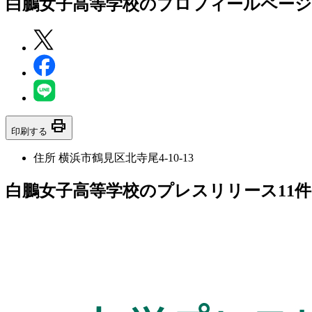
白鵬女子高等学校
のプロフィールページ
print
印刷する
住所
横浜市鶴見区北寺尾4-10-13
白鵬女子高等学校のプレスリリース
11
件