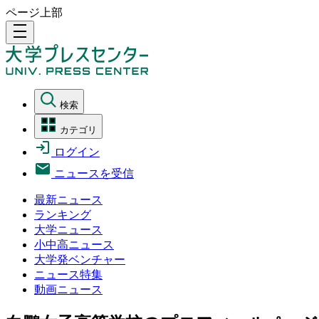
ページ上部
density_medium
検索
カテゴリ
ログイン
ニュースを受信
最新ニュース
ランキング
大学ニュース
小中高ニュース
大学発ベンチャー
ニュース特集
動画ニュース