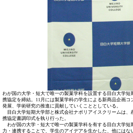
わが国の大学・短大で唯一の製菓学科を設置する目白大学短期
携協定を締結。11月には製菓学科の学生による新商品企画
発展、学術研究の推進に貢献していくこととしている。
目白大学短期大学部と株式会社ナポリアイスクリームは、産
携協定書調印式を執り行った。
わが国の大学・短大で唯一の製菓学科を有する目白大学短期
力・連携することで、学生のアイデアを生かした、他にはな