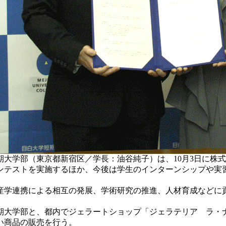
大学部（東京都新宿区／学長：油谷純子）は、10月3日に株
コンテストを実施するほか、今後は学生のインターンシップや実
学連携による相互の発展、学術研究の推進、人材育成などに貢
大学部と、都内でジェラートショップ「ジェラテリア ラ・
い商品の販売を行う。