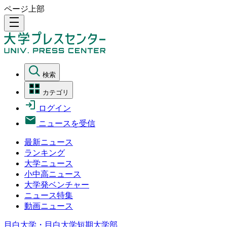
ページ上部
density_medium
検索
カテゴリ
ログイン
ニュースを受信
最新ニュース
ランキング
大学ニュース
小中高ニュース
大学発ベンチャー
ニュース特集
動画ニュース
目白大学・目白大学短期大学部