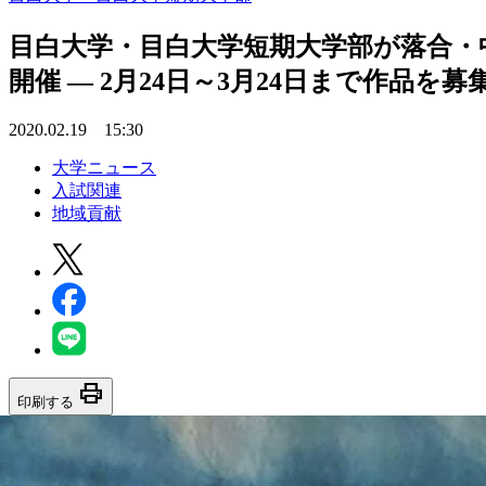
目白大学・目白大学短期大学部が落合・
開催 — 2月24日～3月24日まで作品を募
2020.02.19 15:30
大学ニュース
入試関連
地域貢献
print
印刷する