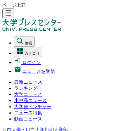
ページ上部
density_medium
検索
カテゴリ
ログイン
ニュースを受信
最新ニュース
ランキング
大学ニュース
小中高ニュース
大学発ベンチャー
ニュース特集
動画ニュース
目白大学・目白大学短期大学部