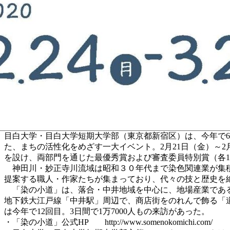
目白大学・目白大学短期大学部（東京都新宿区）は、今年で
た、まちの活性化をめざす一大イベント。2月21日（金）～2
を設け、両部門を通じた最優秀賞および審査委員特別賞（各
神田川・妙正寺川流域は昭和３０年代まで染色関連業が集積
提案する職人・作家たちが集まっており、代々の技と歴史を
「染の小道」は、落合・中井地域を中心に、地場産業である染色
地下鉄大江戸線「中井駅」周辺で、商店街をのれんで飾る「
は今年で12回目。3日間で1万7000人もの来訪があった。
・「染の小道」公式HP http://www.somenokomichi.com/