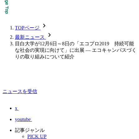
chevron_forward
TOPページ
chevron_forward
最新ニュース
目白大学が12月6日～8日の「エコプロ2019 持続可能
な社会の実現に向けて」に出展 — エコキャンパスづく
りの取り組みについて紹介
ニュースを受信
x
youtube
記事ジャンル
PICK UP