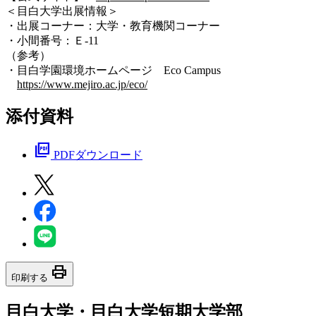
＜目白大学出展情報＞
・出展コーナー：大学・教育機関コーナー
・小間番号：Ｅ-11
（参考）
・目白学園環境ホームページ Eco Campus
https://www.mejiro.ac.jp/eco/
添付資料
picture_as_pdf
PDFダウンロード
print
印刷する
目白大学・目白大学短期大学部