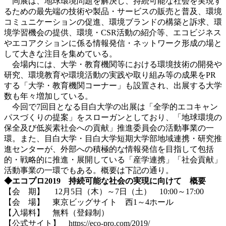
同展は、地球環境問題を解決し、持続可能な社会を実現す
るための最先端の技術や製品・サービスの販売と普及、環境
コミュニケーションの促進、環境ブランドの構築と訴求、環
境学習機会の提供、環境・CSR活動の紹介等、エコビジネス
やエコアクションに係る情報発信・ネットワーク形成の場と
して大きな注目を集めている。
会場内には、大学・教育機関等における環境技術の開発や
研究、環境教育や環境活動の実践や取り組み等の成果をPR
する「大学・教育機関コーナー」も設置され、出展する大学
数も年々増加している。
今回で7回目となる目白大学の出展は「全学的エコキャン
パスづくりの提案」をスローガンとしており、「地球環境の
保全及び低炭素社会への貢献」推進委員会の活動事業の一
環。また、目白大学・目白大学短期大学部地域連携・研究推
進センターが、外部への積極的な情報発信を目指して包括
的・戦略的に推進・展開している「産学連携」「社会貢献」
活動事業の一環でもある。概要は下記の通り。
◆エコプロ2019 持続可能な社会の実現に向けて 概要
【会 期】 12月5日（木）～7日（土） 10:00～17:00
【会 場】 東京ビッグサイト 西1～4ホール
【入場料】 無料（登録制）
【公式サイト】
https://eco-pro.com/2019/