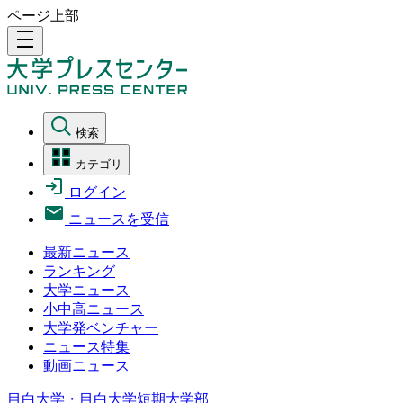
ページ上部
density_medium
検索
カテゴリ
ログイン
ニュースを受信
最新ニュース
ランキング
大学ニュース
小中高ニュース
大学発ベンチャー
ニュース特集
動画ニュース
目白大学・目白大学短期大学部