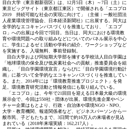
目白大学（東京都新宿区）は、12月5日（木）～7日（土）に
東京ビッグサイト（東京都江東区）で開催される「エコプロ
2019 持続可能な社会の実現に向けて」（主催：一般社団法
人産業環境管理協会、日本経済新聞社）に出展する。同大は
全学的なエコキャンパスづくりを推進しており、「エコプ
ロ」への出展は今回で7回目。当日は、同大における環境教
育や環境問題への取り組みなどについてのパネル展示を中心
に、学生によるゼミ活動や学科の紹介、ワークショップなど
を実施する。入場無料、事前登録制。
目白大学および同短期大学部を擁する学校法人目白学園は
「地球環境の保全及び低炭素社会への貢献」推進委員会を組
織し、「目白学園環境宣言」ならびに「目白学園環境行動計
画」に基づいて全学的なエコキャンパスづくりを推進してい
る。また、2014年には「環境教育推進プロジェクト」を発
足。環境教育研究活動と情報発信にも取り組んでいる。
「エコプロ」は、今年で21回目を迎える日本最大級の環境
展示会で、今回は550社・団体が出展。環境先進企業やベン
チャー企業はもとより、行政・自治体や環境NGO・NPO、
大学・教育機関、報道関係者など、ビジネスパーソンから一
般市民、子どもたちまで、3日間で約16万人の来場者が見込
まれている（2018年来場実績：162,217人）。