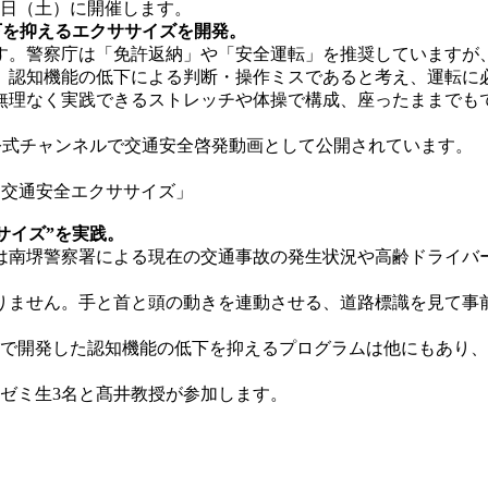
月5日（土）に開催します。
下を抑えるエクササイズを開発
。
す。警察庁は「免許返納」や「安全運転」を推奨していますが
、認知機能の低下による判断・操作ミスであると考え、運転に
無理なく実践できるストレッチや体操で構成、座ったままでも
e公式チャンネルで交通安全啓発動画として公開されています。
「交通安全エクササイズ」
サイズ”を実践。
は南堺警察署による現在の交通事故の発生状況や高齢ドライバ
りません。手と首と頭の動きを連動させる、道路標識を見て事
ミで開発した認知機能の低下を抑えるプログラムは他にもあり
はゼミ生3名と髙井教授が参加します。