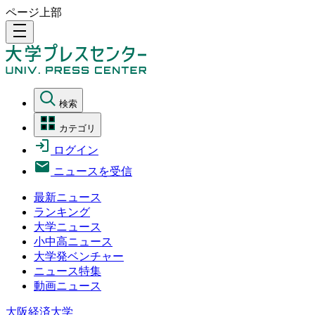
ページ上部
density_medium
検索
カテゴリ
ログイン
ニュースを受信
最新ニュース
ランキング
大学ニュース
小中高ニュース
大学発ベンチャー
ニュース特集
動画ニュース
大阪経済大学