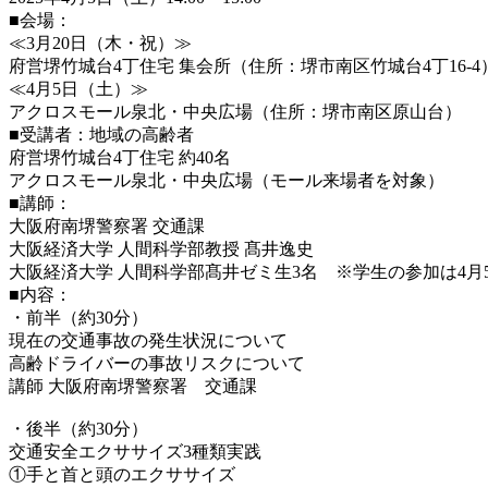
■会場：
≪3月20日（木・祝）≫
府営堺竹城台4丁住宅 集会所（住所：堺市南区竹城台4丁16-4
≪4月5日（土）≫
アクロスモール泉北・中央広場（住所：堺市南区原山台）
■受講者：地域の高齢者
府営堺竹城台4丁住宅 約40名
アクロスモール泉北・中央広場（モール来場者を対象）
■講師：
大阪府南堺警察署 交通課
大阪経済大学 人間科学部教授 髙井逸史
大阪経済大学 人間科学部髙井ゼミ生3名 ※学生の参加は4月
■内容：
・前半（約30分）
現在の交通事故の発生状況について
高齢ドライバーの事故リスクについて
講師 大阪府南堺警察署 交通課
・後半（約30分）
交通安全エクササイズ3種類実践
①手と首と頭のエクササイズ