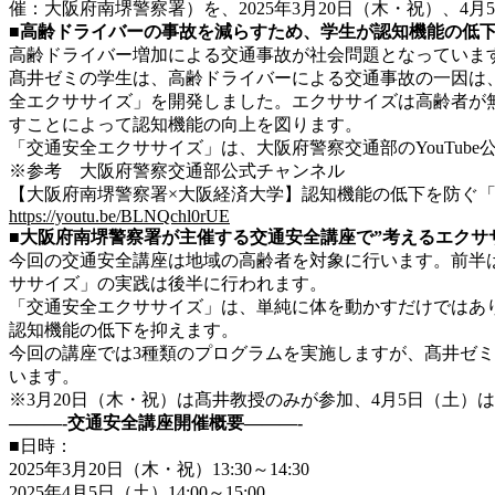
催：大阪府南堺警察署）を、2025年3月20日（木・祝）、4
■高齢ドライバーの事故を減らすため、学生が認知機能の低
高齢ドライバー増加による交通事故が社会問題となっていま
髙井ゼミの学生は、高齢ドライバーによる交通事故の一因は
全エクササイズ」を開発しました。エクササイズは高齢者が
すことによって認知機能の向上を図ります。
「交通安全エクササイズ」は、大阪府警察交通部のYouTub
※参考 大阪府警察交通部公式チャンネル
【大阪府南堺警察署×大阪経済大学】認知機能の低下を防ぐ
https://youtu.be/BLNQchl0rUE
■大阪府南堺警察署が主催する交通安全講座で”考えるエクサ
今回の交通安全講座は地域の高齢者を対象に行います。前半
ササイズ」の実践は後半に行われます。
「交通安全エクササイズ」は、単純に体を動かすだけではあ
認知機能の低下を抑えます。
今回の講座では3種類のプログラムを実施しますが、髙井ゼ
います。
※3月20日（木・祝）は髙井教授のみが参加、4月5日（土）
———-交通安全講座開催概要———-
■日時：
2025年3月20日（木・祝）13:30～14:30
2025年4月5日（土）14:00～15:00