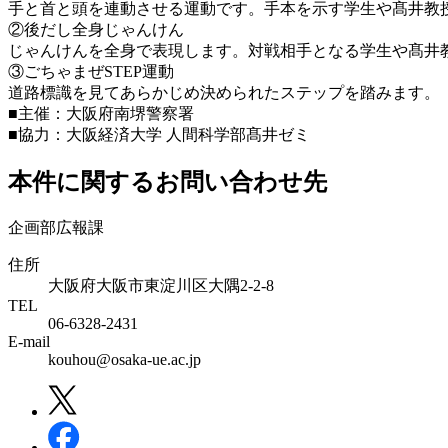
手と首と頭を連動させる運動です。手本を示す学生や髙井教
②後だし全身じゃんけん
じゃんけんを全身で表現します。対戦相手となる学生や髙井
③ごちゃまぜSTEP運動
道路標識を見てあらかじめ決められたステップを踏みます。「
■主催：大阪府南堺警察署
■協力：大阪経済大学 人間科学部髙井ゼミ
本件に関するお問い合わせ先
企画部広報課
住所
大阪府大阪市東淀川区大隅2-2-8
TEL
06-6328-2431
E-mail
kouhou@osaka-ue.ac.jp