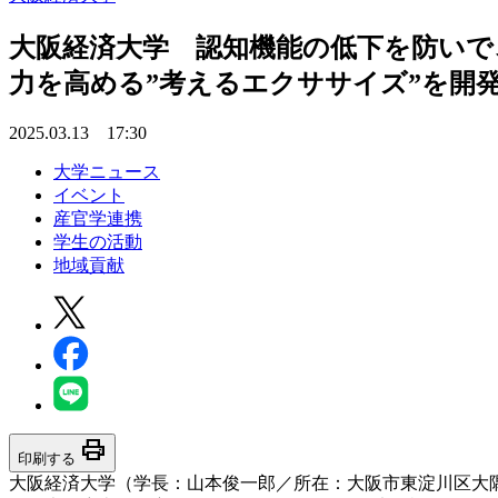
大阪経済大学 認知機能の低下を防いで
力を高める”考えるエクササイズ”を開
2025.03.13 17:30
大学ニュース
イベント
産官学連携
学生の活動
地域貢献
print
印刷する
大阪経済大学（学長：山本俊一郎／所在：大阪市東淀川区大隅