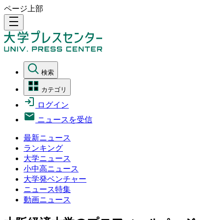
ページ上部
density_medium
検索
カテゴリ
ログイン
ニュースを受信
最新ニュース
ランキング
大学ニュース
小中高ニュース
大学発ベンチャー
ニュース特集
動画ニュース