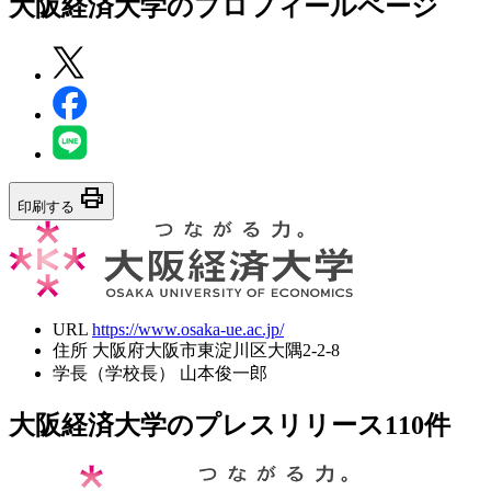
大阪経済大学
のプロフィールページ
print
印刷する
URL
https://www.osaka-ue.ac.jp/
住所
大阪府大阪市東淀川区大隅2-2-8
学長（学校長）
山本俊一郎
大阪経済大学のプレスリリース
110
件