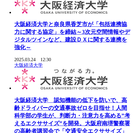
大阪経済大学と奈良県香芝市が「包括連携協
力に関する協定」を締結～3次元空間情報やデ
ジタルツインなど、建設ＤＸに関する連携を
強化～
2025.03.24 12:30
大阪経済大学
大阪経済大学 認知機能の低下を防いで、高
齢ドライバーの交通事故ゼロを目指せ！人間
科学部の学生が、判断力・注意力を高める”考
えるエクササイズ”を開発。大阪府南堺警察署
の高齢者講習会で「交通安全エクササイズ」