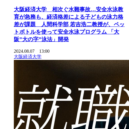
大阪経済大学 相次ぐ水難事故…安全水泳教
育が急務も、経済格差による子どもの泳力格
差が課題 人間科学部 若吉浩二教授が、ペッ
トボトルを使って安全水泳プログラム 「大
阪”大の字”泳法」開発
2024.08.07 13:00
大阪経済大学