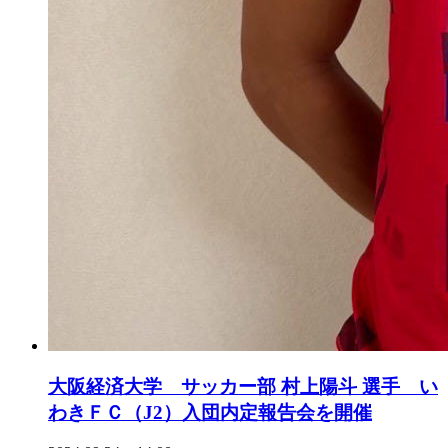
大阪経済大学 サッカー部 村上陽斗 選手 い
わきＦＣ（J2）入団内定報告会を開催