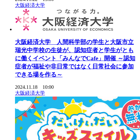
大阪経済大学
大阪経済大学 人間科学部の学生と大阪市立
瑞光中学校の生徒が、認知症者と学生がとも
に働くイベント「みんなでCafe」開催 ～認知
症者が福祉や非日常ではなく日常社会に参加
できる場を作る～
2024.11.18 10:00
大阪経済大学