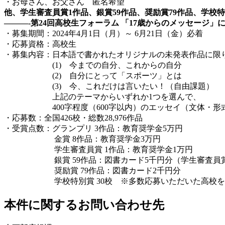
・お母さん、お父さん 匿名希望
他、学生審査員賞1作品、銀賞59作品、奨励賞79作品、学校特
———-第24回高校生フォーラム 「17歳からのメッセージ」
・募集期間：2024年4月1日（月）～ 6月21日（金）必着
・応募資格：高校生
・募集内容：日本語で書かれたオリジナルの未発表
(1) 今までの自分、これからの自分
(2) 自分にとって「スポーツ」とは
(3) 今、これだけは言いたい！（自由課題）
上記のテーマからいずれか1つを選んで、
400字程度（600字以内）のエッセイ（文体・形式
・応募数：全国426校・総数28,976作品
・受賞点数：グランプリ 3作品：教育奨学金5万円
金賞 8作品：教育奨学金3万円
学生審査員賞 1作品：教育奨学金1万円
銀賞 59作品：図書カード5千円分（学生審査員賞
奨励賞 79作品：図書カード2千円分
学校特別賞 30校 ※多数応募いただいた高校を
本件に関するお問い合わせ先