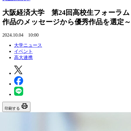
大阪経済大学 第24回高校生フォーラム
作品のメッセージから優秀作品を選定～
2024.10.04 10:00
大学ニュース
イベント
高大連携
print
印刷する