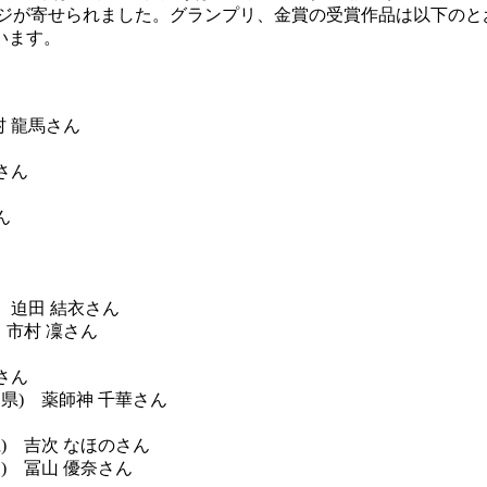
ッセージが寄せられました。グランプリ、金賞の受賞作品は以下のと
います。
村 龍馬さん
さん
ん
 迫田 結衣さん
 市村 凜さん
さん
県) 薬師神 千華さん
) 吉次 なほのさん
) 冨山 優奈さん