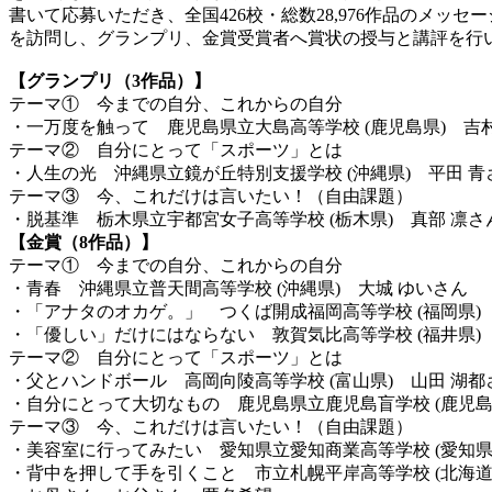
書いて応募いただき、全国426校・総数28,976作品のメ
を訪問し、グランプリ、金賞受賞者へ賞状の授与と講評を行
【グランプリ（3作品）】
テーマ① 今までの自分、これからの自分
・一万度を触って 鹿児島県立大島高等学校 (鹿児島県) 吉
テーマ② 自分にとって「スポーツ」とは
・人生の光 沖縄県立鏡が丘特別支援学校 (沖縄県) 平田 青
テーマ③ 今、これだけは言いたい！（自由課題）
・脱基準 栃木県立宇都宮女子高等学校 (栃木県) 真部 凛さ
【金賞（8作品）】
テーマ① 今までの自分、これからの自分
・青春 沖縄県立普天間高等学校 (沖縄県) 大城 ゆいさん
・「アナタのオカゲ。」 つくば開成福岡高等学校 (福岡県)
・「優しい」だけにはならない 敦賀気比高等学校 (福井県)
テーマ② 自分にとって「スポーツ」とは
・父とハンドボール 高岡向陵高等学校 (富山県) 山田 湖都
・自分にとって大切なもの 鹿児島県立鹿児島盲学校 (鹿児島
テーマ③ 今、これだけは言いたい！（自由課題）
・美容室に行ってみたい 愛知県立愛知商業高等学校 (愛知県
・背中を押して手を引くこと 市立札幌平岸高等学校 (北海道