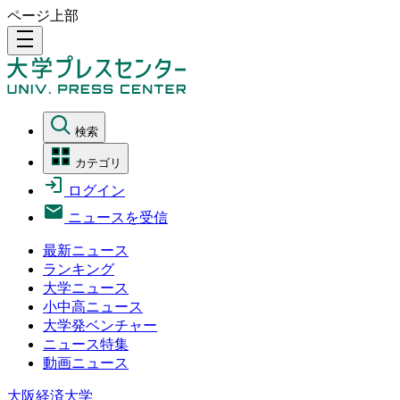
ページ上部
density_medium
検索
カテゴリ
ログイン
ニュースを受信
最新ニュース
ランキング
大学ニュース
小中高ニュース
大学発ベンチャー
ニュース特集
動画ニュース
大阪経済大学