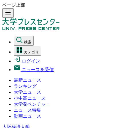
ページ上部
density_medium
検索
カテゴリ
ログイン
ニュースを受信
最新ニュース
ランキング
大学ニュース
小中高ニュース
大学発ベンチャー
ニュース特集
動画ニュース
大阪経済大学