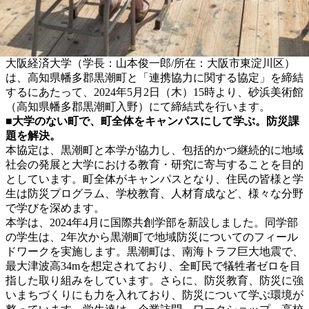
大阪経済大学（学長：山本俊一郎/所在：大阪市東淀川区）
は、高知県幡多郡黒潮町と「連携協力に関する協定」を締結
するにあたって、2024年5月2日（木）15時より、砂浜美術館
（高知県幡多郡黒潮町入野）にて締結式を行います。
■大学のない町で、町全体をキャンパスにして学ぶ。防災課
題を解決。
本協定は、黒潮町と本学が協力し、包括的かつ継続的に地域
社会の発展と大学における教育・研究に寄与することを目的
としています。町全体がキャンパスとなり、住民の皆様と学
生は防災プログラム、学校教育、人材育成など、様々な分野
で学びを深めます。
本学は、2024年4月に国際共創学部を新設しました。同学部
の学生は、2年次から黒潮町で地域防災についてのフィール
ドワークを実施します。黒潮町は、南海トラフ巨大地震で、
最大津波高34mを想定されており、全町民で犠牲者ゼロを目
指した取り組みをしています。さらに、防災教育、防災に強
いまちづくりにも力を入れており、防災について学ぶ環境が