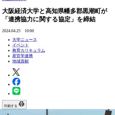
大阪経済大学と高知県幡多郡黒潮町が
「連携協力に関する協定」を締結
2024.04.25 10:00
大学ニュース
イベント
教育カリキュラム
産官学連携
地域貢献
print
印刷する