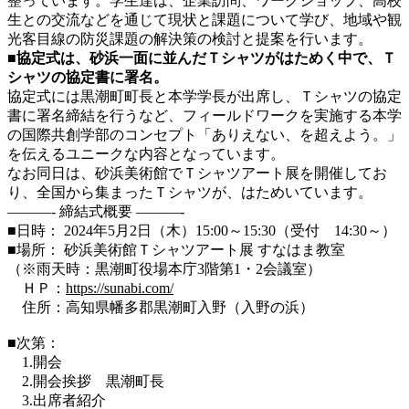
整っています。学生達は、企業訪問、ワークショップ、高校
生との交流などを通じて現状と課題について学び、地域や観
光客目線の防災課題の解決策の検討と提案を行います。
■協定式は、砂浜一面に並んだＴシャツがはためく中で、Ｔ
シャツの協定書に署名。
協定式には黒潮町町長と本学学長が出席し、Ｔシャツの協定
書に署名締結を行うなど、フィールドワークを実施する本学
の国際共創学部のコンセプト「ありえない、を超えよう。」
を伝えるユニークな内容となっています。
なお同日は、砂浜美術館でＴシャツアート展を開催してお
り、全国から集まったＴシャツが、はためいています。
———- 締結式概要 ———-
■日時： 2024年5月2日（木）15:00～15:30（受付 14:30～）
■場所： 砂浜美術館Ｔシャツアート展 すなはま教室
（※雨天時：黒潮町役場本庁3階第1・2会議室）
ＨＰ：
https://sunabi.com/
住所：高知県幡多郡黒潮町入野（入野の浜）
■次第：
1.開会
2.開会挨拶 黒潮町長
3.出席者紹介