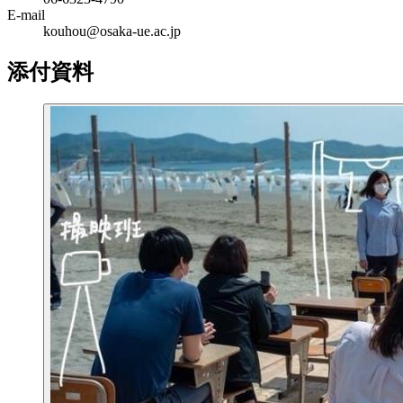
E-mail
kouhou@osaka-ue.ac.jp
添付資料