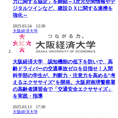
力に関する協定」を締結～3次元空間情報やデ
ジタルツインなど、建設ＤＸに関する連携を
強化～
2025.03.24 12:30
大阪経済大学
大阪経済大学 認知機能の低下を防いで、高
齢ドライバーの交通事故ゼロを目指せ！人間
科学部の学生が、判断力・注意力を高める”考
えるエクササイズ”を開発。大阪府南堺警察署
の高齢者講習会で「交通安全エクササイズ」
を実践・指導
2025.03.13 17:30
大阪経済大学