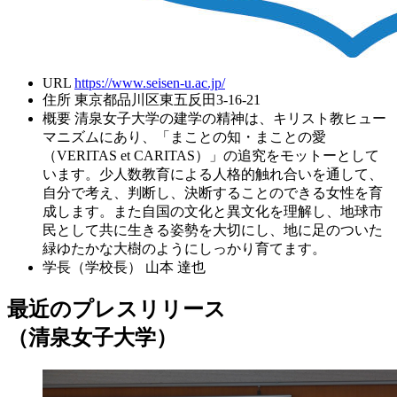
URL
https://www.seisen-u.ac.jp/
住所
東京都品川区東五反田3-16-21
概要
清泉女子大学の建学の精神は、キリスト教ヒュー
マニズムにあり、「まことの知・まことの愛
（VERITAS et CARITAS）」の追究をモットーとして
います。少人数教育による人格的触れ合いを通して、
自分で考え、判断し、決断することのできる女性を育
成します。また自国の文化と異文化を理解し、地球市
民として共に生きる姿勢を大切にし、地に足のついた
緑ゆたかな大樹のようにしっかり育てます。
学長（学校長）
山本 達也
最近のプレスリリース
（清泉女子大学）