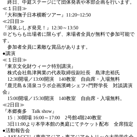
終日、中庭ステージにて団体発表や本部企画を行います。
≪１日目≫
『大和撫子日本横断ツアー』11:20~12:50
≪2日目≫
『清泉ふしぎ発見！』12:30～13:50
※どちらも出場者に限らず、来場者全員が無料で参加可能で
す。
参加者全員に素敵な賞品があります。
●講演
≪１日目≫
『東京文化財ウィーク特別講演』
株式会社島津興業の代表取締役副社長 島津忠裕氏
12:30開場／13:00開演 140教室 自由席・入場無料
『鹿児島＆清泉コラボ企画濱﨑シェフ×門野学長 対談講演
会』
15:00開場／15:30開演 140教室 自由席・入場無料。
≪2日目≫
『本郷奏多 Talk show』
15：30開場 16:00～17:00 2号館4階240教室
3日11:00より本学本館の奥庭にてチケット配布 全席指定
●活動報告会
・ASEACCU（東南アジア・東アジアカトリック大学学生会