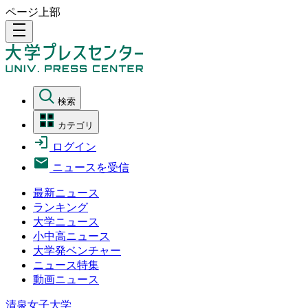
ページ上部
density_medium
検索
カテゴリ
ログイン
ニュースを受信
最新ニュース
ランキング
大学ニュース
小中高ニュース
大学発ベンチャー
ニュース特集
動画ニュース
清泉女子大学