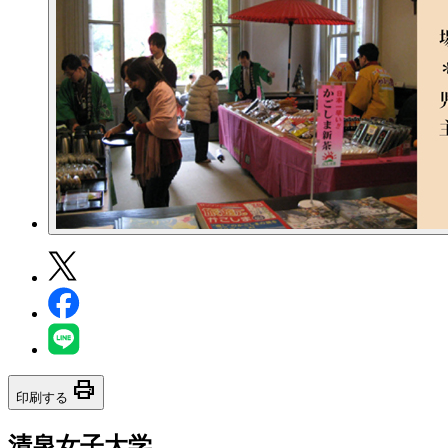
print
印刷する
清泉女子大学