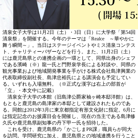
清泉女子大学は11月2日（土）・3日（日）に大学祭「第54回
清泉祭」を開催する。今年のテーマは「Realce ～華やかに
舞う瞬間～」。当日はステージイベントやミス清泉コンテス
ト、チャリティーバザーなどを行う。また、11月2日（土）
には鹿児島県との連携企画の一環として、同県出身のシェフ
である濱崎（※）龍一氏と門野泉学長による対談や、同県の
観光事業および地域開発事業を手がける株式会社島津興業の
代表取締役副社長、島津忠裕氏による講演会も予定してい
る。いずれも入場無料。（※正式な漢字は右上の部首が
「立」・本文中に記載）
清泉女子大学の本館（旧島津公爵家袖ヶ崎本邸洋館）は、
もともと鹿児島の島津家の本邸として建設されたものであ
る。同館は2012年3月に東京都指定有形文化財に指定。6月に
は指定記念のお披露目会を開催し、現在の当主である島津修
久氏や鹿児島県副知事の丹下甲一氏を招待した。
これを受け、鹿児島県の「かごしまPR課」職員らが同大
を訪問。学問研究に加え、鹿児島県との地域連携を行うこと