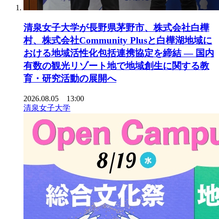
清泉女子大学が長野県茅野市、株式会社白樺
村、株式会社Community Plusと白樺湖地域に
おける地域活性化包括連携協定を締結 ― 国内
有数の観光リゾート地で地域創生に関する教
育・研究活動の展開へ
2026.08.05 13:00
清泉女子大学