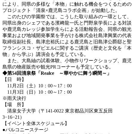
により、同県の多様な「本物」に触れる機会をつくるための
プロジェクト「清泉×鹿児島コラボ企画」が始動した。
このたびの学園祭では、こうした取り組みの一環として、
同県出身のシェフである濱﨑龍一氏と門野泉学長による対談
や鹿児島カレッジ参加学生らによる活動報告会、同県の観光
事業および地域開発事業を手がける株式会社島津興業の代表
取締役副社長、島津忠裕氏による鹿児島と旧島津公爵邸と聖
フランシスコ・ザビエルに関するご講演（歴史と文化を「本
物」から学ぶ）講演会も予定している。
また、大島紬の試着体験、小物作りワークショップ、鹿児
島県の物産販売や観光PRコーナーも予定している。
◆第54回清泉祭「Realce ～華やかに舞う瞬間～」
【日 時】
11月2日（土）10：00～17：00
11月3日（日）10：00～17：00
※雨天決行
【場 所】
清泉女子大学（〒141-0022 東京都品川区東五反田
3−16−21）
【イベント全体スケジュール】
●バルコニーステージ