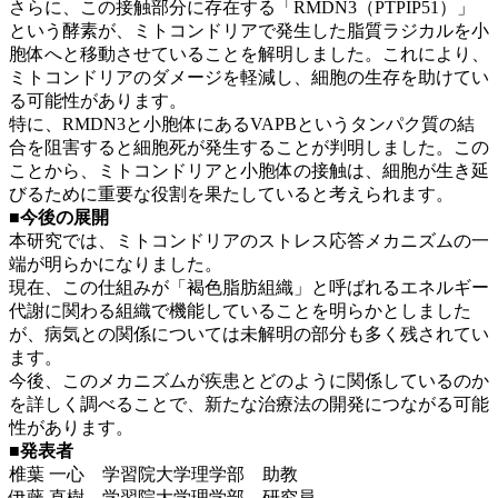
さらに、この接触部分に存在する「RMDN3（PTPIP51）」
という酵素が、ミトコンドリアで発生した脂質ラジカルを小
胞体へと移動させていることを解明しました。これにより、
ミトコンドリアのダメージを軽減し、細胞の生存を助けてい
る可能性があります。
特に、RMDN3と小胞体にあるVAPBというタンパク質の結
合を阻害すると細胞死が発生することが判明しました。この
ことから、ミトコンドリアと小胞体の接触は、細胞が生き延
びるために重要な役割を果たしていると考えられます。
■今後の展開
本研究では、ミトコンドリアのストレス応答メカニズムの一
端が明らかになりました。
現在、この仕組みが「褐色脂肪組織」と呼ばれるエネルギー
代謝に関わる組織で機能していることを明らかとしました
が、病気との関係については未解明の部分も多く残されてい
ます。
今後、このメカニズムが疾患とどのように関係しているのか
を詳しく調べることで、新たな治療法の開発につながる可能
性があります。
■発表者
椎葉 一心 学習院大学理学部 助教
伊藤 直樹 学習院大学理学部 研究員