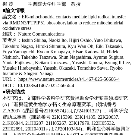
柳 茂 学習院大学理学部 教授
■論文情報
論文名：ER-mitochondria contacts mediate lipid radical transfer
via RMDN3/PTPIP51 phosphorylation to reduce mitochondrial
oxidative stress
雑誌： Nature Communications
著者名：Isshin Shiiba, Naoki Ito, Hijiri Oshio, Yuto Ishikawa,
Takahiro Nagao, Hiroki Shimura, Kyu-Wan Oh, Eiki Takasaki,
Fuya Yamaguchi, Ryoan Konagaya, Hisae Kadowaki, Hideki
Nishitoh, Takehito Tanzawa, Shun Nagashima, Ayumu Sugiura,
Yuuta Fujikawa, Keitaro Umezawa, Yasushi Tamura, Byung Il Lee,
Yusuke Hirabayashi, Yasushi Okazaki, Tomohiro Sawa, Ryoko
Inatome & Shigeru Yanagi
URL：
https://www.nature.com/articles/s41467-025-56666-4
DOI： 10.1038/s41467-025-56666-4
■研究助成
本研究は、文部科学省科学研究費補助金学術変革領域研究
(A)「新興硫黄生物学が拓く生命原理変革」(領域番号
21A303)（課題番号22H05574および24H01327）、科学研究
費助成事業（課題番号 22K15399, 23K14185, 22K20637,
21K06844, 21H0207, 21H05267, 23K17979, J22H05532,
23H02691, 20H04911および20H03454)、興和生命科学振興財