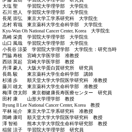
大塩 聖 学習院大学理学部 大学院生
石川 悠人 学習院大学理学部 大学院生
長尾 崇弘 東京大学工学系研究科 大学院生
志村 宥哉 東京薬科大学生命科学部 大学院生
Kyu-Wan Oh National Cancer Center, Korea 大学院生
髙崎 栄貴 学習院大学理学部 大学院生
山口 風哉 学習院大学理学部 大学院生
小長谷 涼晏 学習院大学理学部 大学院生：研究当時
門脇 寿枝 宮崎大学医学部 准教授
西頭 英起 宮崎大学医学部 教授
丹澤 豪人 大阪大学蛋白質研究所 研究員
長島 駿 東京薬科大学生命科学部 講師
杉浦 歩 順天堂大学大学院医学研究科 准教授
藤川 雄太 東京薬科大学生命科学部 准教授
梅澤 啓太郎 東京都健康長寿医療センター 研究員
田村 康 山形大学理学部 教授
Byung Il Lee National Cancer Center, Korea 教授
平林 祐介 東京大学工学系研究科 准教授
岡﨑 康司 順天堂大学大学院医学研究科 教授
澤 智裕 熊本大学大学院生命科学研究部 教授
稲留 涼子 学習院大学理学部 研究員