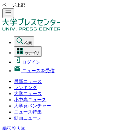
ページ上部
density_medium
検索
カテゴリ
ログイン
ニュースを受信
最新ニュース
ランキング
大学ニュース
小中高ニュース
大学発ベンチャー
ニュース特集
動画ニュース
学習院大学