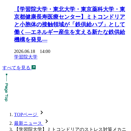
【学習院大学・東北大学・東京薬科大学・東
京都健康長寿医療センター】ミトコンドリア
と小胞体の接触領域が「鉄供給ハブ」として
働く―エネルギー産生を支える新たな鉄供給
機構を発見―
2026.06.18 14:00
学習院大学
すべてを見る
chevron_forward
TOPページ
chevron_forward
最新ニュース
【学習院大学】ミトコンドリアのストレス対策メカニ