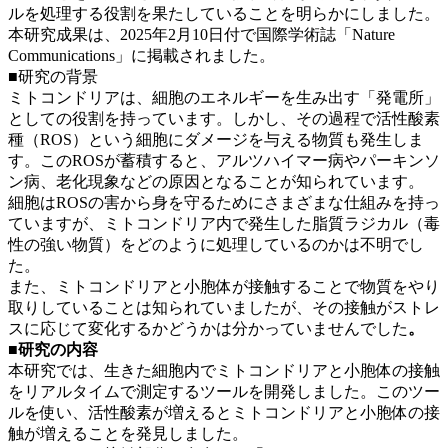
ルを処理する役割を果たしていることを明らかにしました。
本研究成果は、2025年2月10日付で国際学術誌「Nature
Communications」に掲載されました。
■研究の背景
ミトコンドリアは、細胞のエネルギーを生み出す「発電所」
としての役割を持っています。しかし、その過程で活性酸素
種（ROS）という細胞にダメージを与える物質も発生しま
す。このROSが蓄積すると、アルツハイマー病やパーキンソ
ン病、老化現象などの原因となることが知られています。
細胞はROSの害から身を守るためにさまざまな仕組みを持っ
ていますが、ミトコンドリア内で発生した脂質ラジカル（毒
性の強い物質）をどのように処理しているのかは不明でし
た。
また、ミトコンドリアと小胞体が接触することで物質をやり
取りしていることは知られていましたが、その接触がストレ
スに応じて変化するかどうかは分かっていませんでした
。
■研究の内容
本研究では、生きた細胞内でミトコンドリアと小胞体の接触
をリアルタイムで測定するツールを開発しました。このツー
ルを使い、活性酸素が増えるとミトコンドリアと小胞体の接
触が増えることを発見しました。