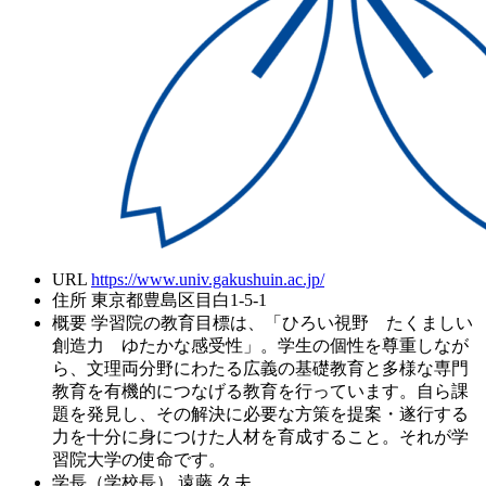
URL
https://www.univ.gakushuin.ac.jp/
住所
東京都豊島区目白1-5-1
概要
学習院の教育目標は、「ひろい視野 たくましい
創造力 ゆたかな感受性」。学生の個性を尊重しなが
ら、文理両分野にわたる広義の基礎教育と多様な専門
教育を有機的につなげる教育を行っています。自ら課
題を発見し、その解決に必要な方策を提案・遂行する
力を十分に身につけた人材を育成すること。それが学
習院大学の使命です。
学長（学校長）
遠藤 久夫