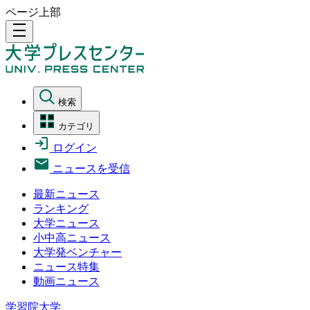
ページ上部
density_medium
検索
カテゴリ
ログイン
ニュースを受信
最新ニュース
ランキング
大学ニュース
小中高ニュース
大学発ベンチャー
ニュース特集
動画ニュース
学習院大学