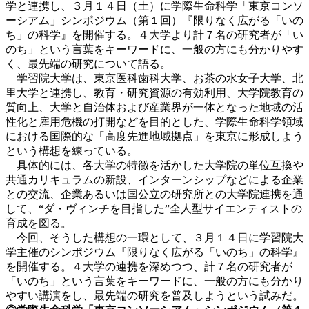
学と連携し、３月１４日（土）に学際生命科学「東京コンソ
ーシアム」シンポジウム（第１回）『限りなく広がる「いの
ち」の科学』を開催する。４大学より計７名の研究者が「い
のち」という言葉をキーワードに、一般の方にも分かりやす
く、最先端の研究について語る。
学習院大学は、東京医科歯科大学、お茶の水女子大学、北
里大学と連携し、教育・研究資源の有効利用、大学院教育の
質向上、大学と自治体および産業界が一体となった地域の活
性化と雇用危機の打開などを目的とした、学際生命科学領域
における国際的な「高度先進地域拠点」を東京に形成しよう
という構想を練っている。
具体的には、各大学の特徴を活かした大学院の単位互換や
共通カリキュラムの新設、インターンシップなどによる企業
との交流、企業あるいは国公立の研究所との大学院連携を通
して、“ダ・ヴィンチを目指した”全人型サイエンティストの
育成を図る。
今回、そうした構想の一環として、３月１４日に学習院大
学主催のシンポジウム『限りなく広がる「いのち」の科学』
を開催する。４大学の連携を深めつつ、計７名の研究者が
「いのち」という言葉をキーワードに、一般の方にも分かり
やすい講演をし、最先端の研究を普及しようという試みだ。