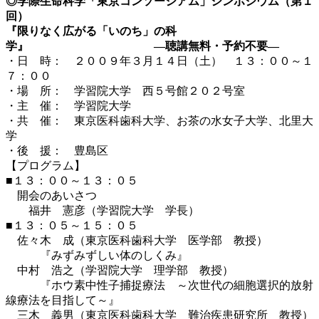
◎学際生命科学「東京コンソーシアム」シンポジウム（第１
回）
『限りなく広がる「いのち」の科
学』 ―聴講無料・予約不要―
・日 時： ２００９年３月１４日（土） １３：００～１
７：００
・場 所： 学習院大学 西５号館２０２号室
・主 催： 学習院大学
・共 催： 東京医科歯科大学、お茶の水女子大学、北里大
学
・後 援： 豊島区
【プログラム】
■１３：００～１３：０５
開会のあいさつ
福井 憲彦（学習院大学 学長）
■１３：０５～１５：０５
佐々木 成（東京医科歯科大学 医学部 教授）
『みずみずしい体のしくみ』
中村 浩之（学習院大学 理学部 教授）
『ホウ素中性子捕捉療法 ～次世代の細胞選択的放射
線療法を目指して～』
三木 義男（東京医科歯科大学 難治疾患研究所 教授）