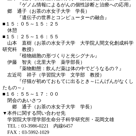
『ゲノム情報によるがんの個性診断と治療への応用』
郷 通子（お茶の水女子大学 学長）
『遺伝子の世界とコンピューターの融合』
■１５：０５～１５：２５
休憩
■１５：２５～１６：５５
山本 直樹（お茶の水女子大学 大学院人間文化創成科学
研究科 教授）
『植物細胞の形づくりと光シグナル』
伊藤 智夫（北里大学 薬学部長）
『薬物動態：飲んだ薬は体の中でどうなるの？』
左近司 祥子（学習院大学 文学部 教授）
『仔猫が初めておもてに出るとき～にんげんがなくし
たもの～』
■１６：５５～１７：００
閉会のあいさつ
郷 通子（お茶の水女子大学 学長）
▼本件に関する問い合わせ先
学習院大学理学部生命分子科学研究所・花岡文雄
TEL：03-3986-0221 内線6457
FAX：03-5992-1029