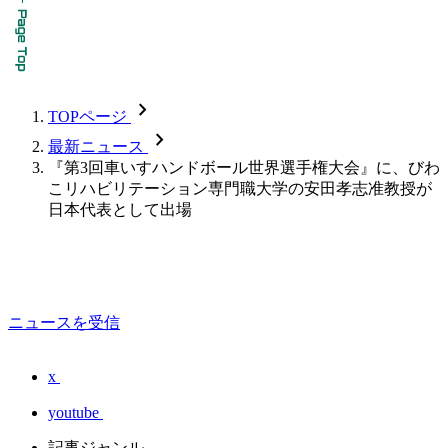
chevron_forward
TOPページ
chevron_forward
最新ニュース
『第3回車いすハンドボール世界選手権大会』に、びわ
こリハビリテーション専門職大学の安田孝志准教授が
日本代表として出場
ニュースを受信
x
youtube
記事ジャンル