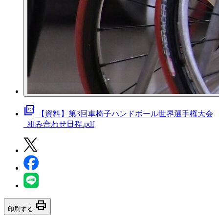
picture_as_pdf
【資料】第3回車椅子ハンドボール世界選手権大会
_組み合わせ日程.pdf
print
印刷する