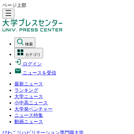
ページ上部
density_medium
検索
カテゴリ
ログイン
ニュースを受信
最新ニュース
ランキング
大学ニュース
小中高ニュース
大学発ベンチャー
ニュース特集
動画ニュース
びわこリハビリテーション専門職大学