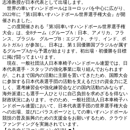
志准教授が日本代表として出場します。
世界の車いすハンドボールはヨーロッパを中心に広がり、
2022年に『第1回車いすハンドボール世界選手権大会』が開
催されました。
この度開催される『第3回車いすハンドボール世界選手権
大会』は、全8チーム（グループA：日本、アメリカ、フラ
ンス、ブラジル グループB：エジプト、チリ、インド、ポ
ルトガル）が参加し、日本は、第１回優勝国ブラジルが属す
るグループAから予選が始まります。初出場・初優勝を目標
に掲げ闘ってまいります。
現在、
一般社団法人
日本車椅子ハンドボール連盟では、日
本代表選手・スタッフの強化事業に取り組んでおられます
が、これまで国内の活動に主眼を置いてきたため、国際大会
に参加する日本代表選手団の活動を支えるだけの資金力に乏
しく、選考練習会や強化練習会などの国内活動のみならず、
海外派遣にも選手一人ひとりに自己負担を求めざるを得ない
財政状況にあります。
そのため、一般社団法人日本車椅子ハ
ンドボール連盟において、日本代表選手団の世界選手権大会
への出場、並びにパラスポーツとしての車いすハンドボール
競技の普及振興のための支援金をお願いするため、クラウド
ファンディングを実施されています。