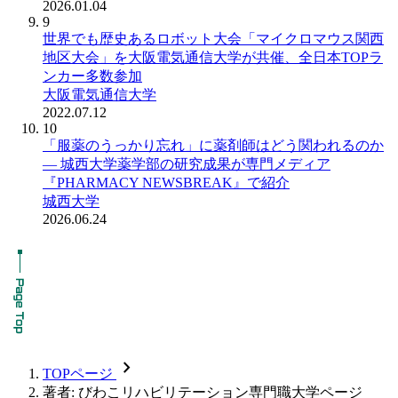
2026.01.04
9
世界でも歴史あるロボット大会「マイクロマウス関西
地区大会」を大阪電気通信大学が共催、全日本TOPラ
ンカー多数参加
大阪電気通信大学
2022.07.12
10
「服薬のうっかり忘れ」に薬剤師はどう関われるのか
― 城西大学薬学部の研究成果が専門メディア
『PHARMACY NEWSBREAK』で紹介
城西大学
2026.06.24
chevron_forward
TOPページ
著者: びわこリハビリテーション専門職大学ページ