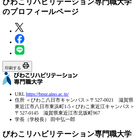
びわこリハビリテーション専門職大学
のプロフィールページ
print
印刷する
URL
https://bpur.aino.ac.jp/
住所
＜びわこ八日市キャンパス＞〒527-0021 滋賀県
東近江市八日市東浜町1-5＜びわこ東近江キャンパス＞
〒527-0145 滋賀県東近江市北坂町967
学長（学校長）
田中弘一郎
びわこリハビリテーション専門職大学