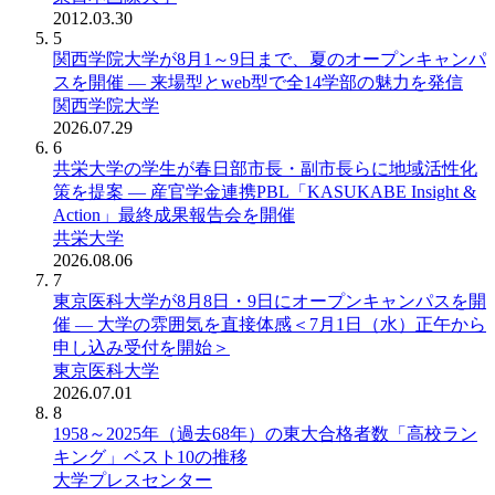
2012.03.30
5
関西学院大学が8月1～9日まで、夏のオープンキャンパ
スを開催 ― 来場型とweb型で全14学部の魅力を発信
関西学院大学
2026.07.29
6
共栄大学の学生が春日部市長・副市長らに地域活性化
策を提案 ― 産官学金連携PBL「KASUKABE Insight &
Action」最終成果報告会を開催
共栄大学
2026.08.06
7
東京医科大学が8月8日・9日にオープンキャンパスを開
催 ― 大学の雰囲気を直接体感＜7月1日（水）正午から
申し込み受付を開始＞
東京医科大学
2026.07.01
8
1958～2025年（過去68年）の東大合格者数「高校ラン
キング」ベスト10の推移
大学プレスセンター