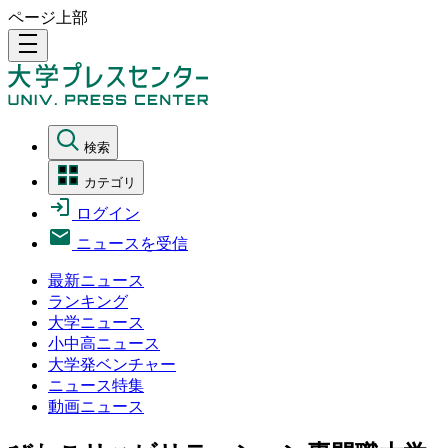
ページ上部
density_medium
検索
カテゴリ
ログイン
ニュースを受信
最新ニュース
ランキング
大学ニュース
小中高ニュース
大学発ベンチャー
ニュース特集
動画ニュース