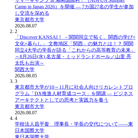
サマーキャンプ in 湘南国際村」（AOFUA Summer
Camp in Japan 2026）を開催 ― 7カ国27名の学生が参加
し交流を深める
東京都市大学
2026.08.07
2
「Discover KANSAI！ －関関同立で拓く、関西の学び×
文化×暮らし」 文教地区「関西」の魅力とは！？ 関関
同立4大学の学長が語る「これからの高等教育の未来」
～8月26日(水) 名古屋・ミッドランドホール／山里 亮
太氏も出演～
関西大学
2026.08.05
3
東京都市大学が10～11月に社会人向けリカレントプロ
グラム「DX推進人材育成コース」を開講 ― ビジネス
アーキテクトとしての思考と実践力を養う
東京都市大学
2026.08.07
4
学校法人昌平黌 理事長・学長の交代について――東
日本国際大学
東日本国際大学