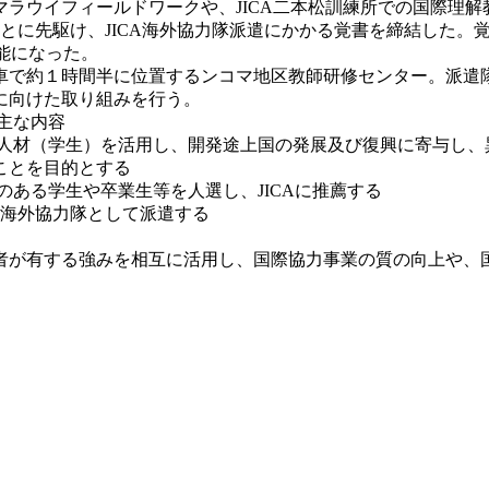
ラウイフィールドワークや、JICA二本松訓練所での国際理解
ることに先駆け、JICA海外協力隊派遣にかかる覚書を締結した
能になった。
で約１時間半に位置するンコマ地区教師研修センター。派遣
に向けた取り組みを行う。
の主な内容
・人材（学生）を活用し、開発途上国の発展及び復興に寄与し、
ことを目的とする
のある学生や卒業生等を人選し、JICAに推薦する
CA海外協力隊として派遣する
が有する強みを相互に活用し、国際協力事業の質の向上や、