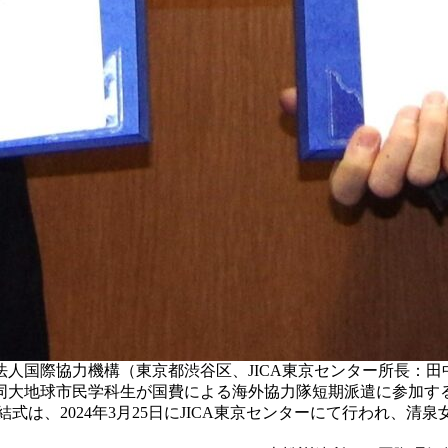
際協力機構（東京都渋谷区、JICA東京センター所長：田中泉）は
同大地球市民学科生が国費による海外協力隊短期派遣に参加す
結式は、2024年3月25日にJICA東京センターにて行われ、清