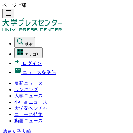
ページ上部
density_medium
検索
カテゴリ
ログイン
ニュースを受信
最新ニュース
ランキング
大学ニュース
小中高ニュース
大学発ベンチャー
ニュース特集
動画ニュース
清泉女子大学