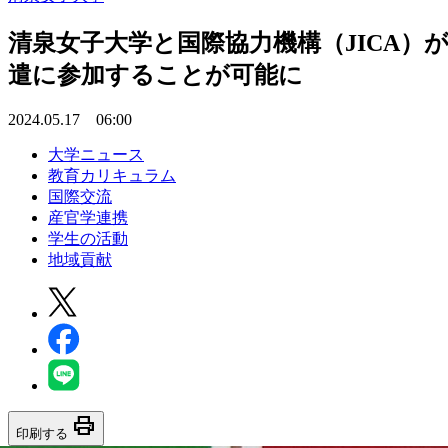
清泉女子大学と国際協力機構（JICA
遣に参加することが可能に
2024.05.17 06:00
大学ニュース
教育カリキュラム
国際交流
産官学連携
学生の活動
地域貢献
print
印刷する