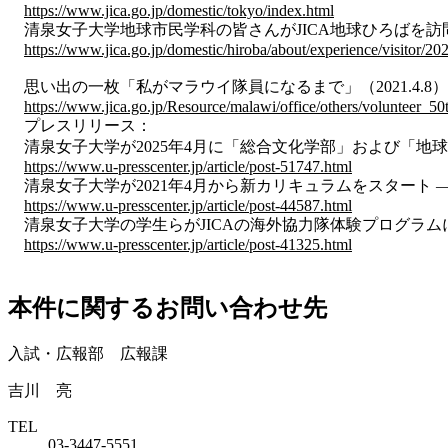
https://www.jica.go.jp/domestic/tokyo/index.html
清泉女子大学地球市民学科の皆さんがJICA地球ひろばを訪問（2
https://www.jica.go.jp/domestic/hiroba/about/experience/visitor/2
思い出の一枚「私がマラウイ隊員になるまで」（2021.4.8）
https://www.jica.go.jp/Resource/malawi/office/others/volunteer_5
プレスリリース：
清泉女子大学が2025年4月に「総合文化学部」および「地球市民
https://www.u-presscenter.jp/article/post-51747.html
清泉女子大学が2021年4月から新カリキュラムをスタート —
https://www.u-presscenter.jp/article/post-44587.html
清泉女子大学の学生らがJICAの海外協力隊体験プログラムに参加
https://www.u-presscenter.jp/article/post-41325.html
本件に関するお問い合わせ先
入試・広報部 広報課
吉川 亮
TEL
03-3447-5551