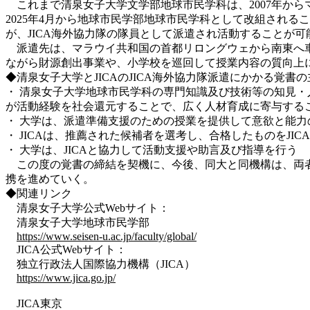
これまで清泉女子大学文学部地球市民学科は、2007年からマ
2025年4月から地球市民学部地球市民学科として改組され
が、JICA海外協力隊の隊員として派遣され活動することが可
派遣先は、マラウイ共和国の首都リロングウェから南東へ車
ながら財源創出事業や、小学校を巡回して授業内容の質向上
◆清泉女子大学とJICAのJICA海外協力隊派遣にかかる覚書
・ 清泉女子大学地球市民学科の専門知識及び技術等の知見
が活動経験を社会還元することで、広く人材育成に寄与する
・ 大学は、派遣準備支援のための授業を提供して意欲と能力
・ JICAは、推薦された候補者を選考し、合格したものをJI
・ 大学は、JICAと協力して活動支援や助言及び指導を行う
この度の覚書の締結を契機に、今後、同大と同機構は、両者
携を進めていく。
◆関連リンク
清泉女子大学公式Webサイト：
清泉女子大学地球市民学部
https://www.seisen-u.ac.jp/faculty/global/
JICA公式Webサイト：
独立行政法人国際協力機構（JICA）
https://www.jica.go.jp/
JICA東京