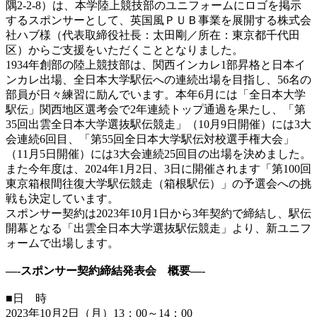
隅2-2-8）は、本学陸上競技部のユニフォームにロゴを掲示
するスポンサーとして、英国風ＰＵＢ事業を展開する株式会
社ハブ様（代表取締役社長：太田剛／所在：東京都千代田
区）からご支援をいただくこととなりました。
1934年創部の陸上競技部は、関西インカレ1部昇格と日本イ
ンカレ出場、全日本大学駅伝への連続出場を目指し、56名の
部員が日々練習に励んでいます。本年6月には「全日本大学
駅伝」関西地区選考会で2年連続トップ通過を果たし、「第
35回出雲全日本大学選抜駅伝競走」（10月9日開催）には3大
会連続6回目、「第55回全日本大学駅伝対校選手権大会」
（11月5日開催）には3大会連続25回目の出場を決めました。
また今年度は、2024年1月2日、3日に開催されます「第100回
東京箱根間往復大学駅伝競走（箱根駅伝）」の予選会への挑
戦も決定しています。
スポンサー契約は2023年10月1日から3年契約で締結し、駅伝
開幕となる「出雲全日本大学選抜駅伝競走」より、新ユニフ
ォームで出場します。
—-スポンサー契約締結発表会 概要—-
■日 時
2023年10月2日（月）13：00～14：00