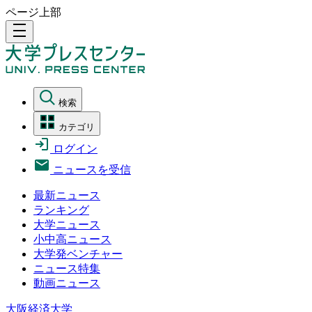
ページ上部
density_medium
検索
カテゴリ
ログイン
ニュースを受信
最新ニュース
ランキング
大学ニュース
小中高ニュース
大学発ベンチャー
ニュース特集
動画ニュース
大阪経済大学