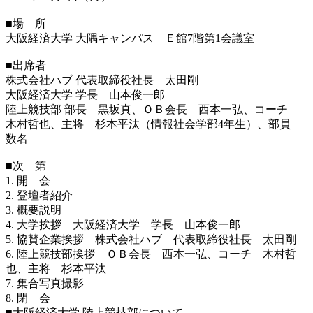
■場 所
大阪経済大学 大隅キャンパス Ｅ館7階第1会議室
■出席者
株式会社ハブ 代表取締役社長 太田剛
大阪経済大学 学長 山本俊一郎
陸上競技部 部長 黒坂真、ＯＢ会長 西本一弘、コーチ
木村哲也、主将 杉本平汰（情報社会学部4年生）、部員
数名
■次 第
1. 開 会
2. 登壇者紹介
3. 概要説明
4. 大学挨拶 大阪経済大学 学長 山本俊一郎
5. 協賛企業挨拶 株式会社ハブ 代表取締役社長 太田剛
6. 陸上競技部挨拶 ＯＢ会長 西本一弘、コーチ 木村哲
也、主将 杉本平汰
7. 集合写真撮影
8. 閉 会
■大阪経済大学 陸上競技部について