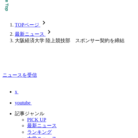
chevron_forward
TOPページ
chevron_forward
最新ニュース
大阪経済大学 陸上競技部 スポンサー契約を締結
ニュースを受信
x
youtube
記事ジャンル
PICK UP
最新ニュース
ランキング