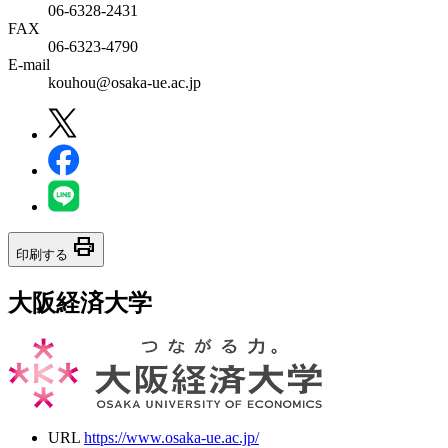
06-6328-2431
FAX
06-6323-4790
E-mail
kouhou@osaka-ue.ac.jp
print
印刷する
大阪経済大学
URL
https://www.osaka-ue.ac.jp/