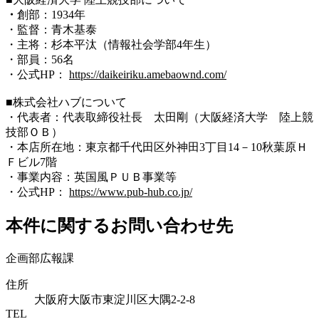
・
創部：1934年
・監督：青木基泰
・主将：杉本平汰（情報社会学部4年生）
・部員：56名
・公式HP：
https://daikeiriku.amebaownd.com/
■株式会社ハブについて
・代表者：代表取締役社長 太田剛（大阪経済大学 陸上競
技部ＯＢ）
・本店所在地：東京都千代田区外神田3丁目14－10秋葉原Ｈ
Ｆビル7階
・事業内容：英国風ＰＵＢ事業等
・公式HP：
https://www.pub-hub.co.jp/
本件に関するお問い合わせ先
企画部広報課
住所
大阪府大阪市東淀川区大隅2-2-8
TEL