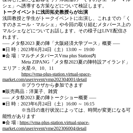
シェ」へ誘導する方策などについて検証します。
トークイベントに浅田拓史教授らが出演
浅田教授と学生がトークイベントに出演し、これまでの「く
すのきエール・マルシェ」や今回の取り組むメタバース上の
マルシェなどについてお話します。その様子はLIVE配信さ
れます。
—– メタ祭2023 夏の陣「大阪経済大学ブース」概要 —–
■日 時：2023年6月24日（土）13:00 ～ 19:00
■会 場：マルチメタバースVma plus Station内
Meta ZIPANG「メタ祭2023夏の陣特設アイランド」
エリア：火星-9
、10、11
https://vma-plus-station.virtual-space-
market.com/user/event/vmp202304001/detail
※ブラウザから参加できます
■販売商品：洋菓子、雑貨
—– メタ祭2023 夏の陣トークショー概要 —–
■日 時：2023年6月24日（土）16:00 ～ 16:15
※当日の進行状況によっては、時間が変更になる可
能性があります
■会 場 :
https://vma-plus-station.virtual-space-
market.com/user/event/vme202306004/detail