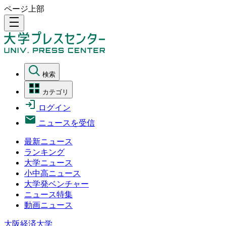
ページ上部
density_medium
検索
カテゴリ
ログイン
ニュースを受信
最新ニュース
ランキング
大学ニュース
小中高ニュース
大学発ベンチャー
ニュース特集
動画ニュース
大阪経済大学