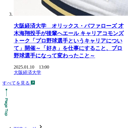
大阪経済大学 オリックス・バファローズ 才
木海翔投手が後輩へエール キャリアコモンズ
トーク「プロ野球選手というキャリアについ
て」開催～「好き」を仕事にすること、プロ
野球選手になって変わったこと～
2025.01.10 13:00
大阪経済大学
すべてを見る
chevron_forward