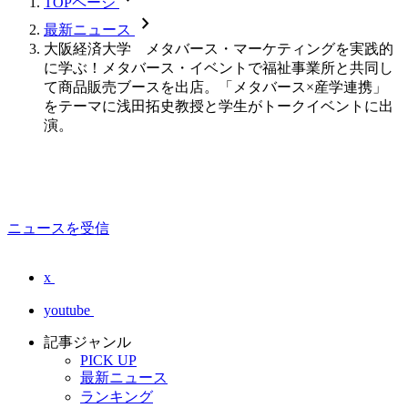
TOPページ
chevron_forward
最新ニュース
大阪経済大学 メタバース・マーケティングを実践的
に学ぶ！メタバース・イベントで福祉事業所と共同し
て商品販売ブースを出店。「メタバース×産学連携」
をテーマに浅田拓史教授と学生がトークイベントに出
演。
ニュースを受信
x
youtube
記事ジャンル
PICK UP
最新ニュース
ランキング