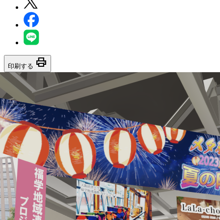
print
印刷する