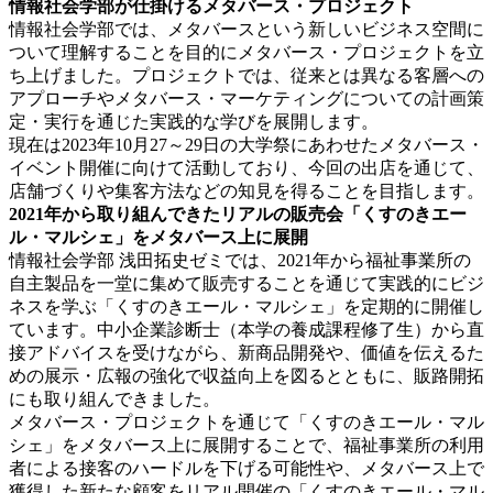
情報社会学部が仕掛けるメタバース・プロジェクト
情報社会学部では、メタバースという新しいビジネス空間に
ついて理解することを目的にメタバース・プロジェクトを立
ち上げました。プロジェクトでは、従来とは異なる客層への
アプローチやメタバース・マーケティングについての計画策
定・実行を通じた実践的な学びを展開します。
現在は2023年10月27～29日の大学祭にあわせたメタバース・
イベント開催に向けて活動しており、今回の出店を通じて、
店舗づくりや集客方法などの知見を得ることを目指します。
2021年から取り組んできたリアルの販売会「くすのきエー
ル・マルシェ」をメタバース上に展開
情報社会学部 浅田拓史ゼミでは、2021年から福祉事業所の
自主製品を一堂に集めて販売することを通じて実践的にビジ
ネスを学ぶ「くすのきエール・マルシェ」を定期的に開催し
ています。中小企業診断士（本学の養成課程修了生）から直
接アドバイスを受けながら、新商品開発や、価値を伝えるた
めの展示・広報の強化で収益向上を図るとともに、販路開拓
にも取り組んできました。
メタバース・プロジェクトを通じて「くすのきエール・マル
シェ」をメタバース上に展開することで、福祉事業所の利用
者による接客のハードルを下げる可能性や、メタバース上で
獲得した新たな顧客をリアル開催の「くすのきエール・マル