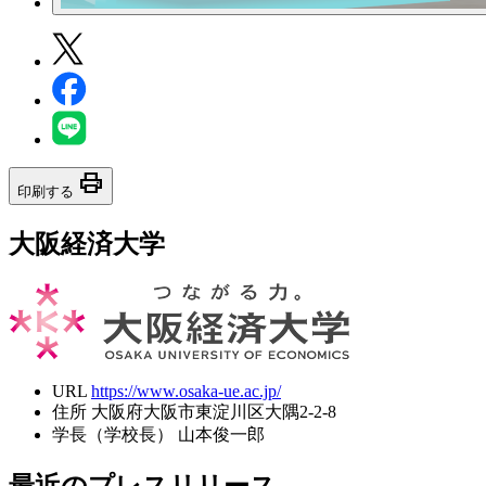
print
印刷する
大阪経済大学
URL
https://www.osaka-ue.ac.jp/
住所
大阪府大阪市東淀川区大隅2-2-8
学長（学校長）
山本俊一郎