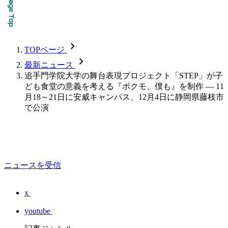
chevron_forward
TOPページ
chevron_forward
最新ニュース
追手門学院大学の舞台表現プロジェクト「STEP」が子
ども食堂の意義を考える『ボクモ、僕も』を制作 — 11
月18～21日に安威キャンパス、12月4日に静岡県藤枝市
で公演
ニュースを受信
x
youtube