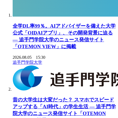
全学DL率99％。AIアドバイザーを備えた大学
公式「OIDAIアプリ」、その開発背景に迫る
― 追手門学院大学のニュース発信サイト
「OTEMON VIEW」に掲載
2026.08.05 15:30
追手門学院大学
昔の大学生は大変だった？ スマホでスピード
アップする「AI時代」の学生生活 ― 追手門学
院大学のニュース発信サイト「OTEMON