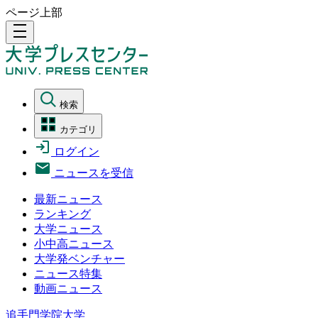
ページ上部
density_medium
検索
カテゴリ
ログイン
ニュースを受信
最新ニュース
ランキング
大学ニュース
小中高ニュース
大学発ベンチャー
ニュース特集
動画ニュース
追手門学院大学