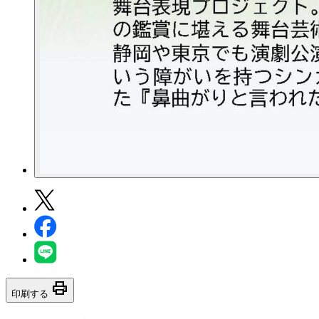
print
印刷する