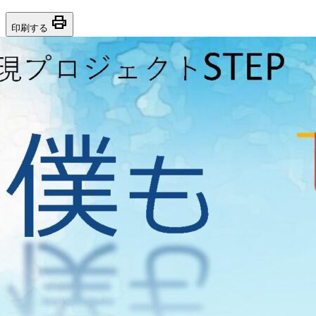
print
印刷する