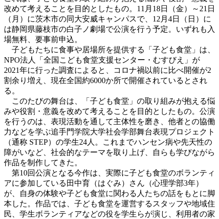
改めて考えることを目的としたもの。11月18日（金）～21日
（月）に茨木市の同大安威キャンパスで、12月4日（日）に
は静岡県藤枝市の白子ノ劇場で公演を行う予定。いずれも入
場無料、要事前申込。
子どもたちに食事や居場所を提供する「子ども食堂」は、
NPO法人「全国こども食堂支援センター・むすびえ」が
2021年に行った調査によると、コロナ禍以前に比べ開催が2
割余り増え、現在全国約6000か所で開催されているとされ
る。
このたびの舞台は、「子ども食堂」の取り組みが抱える悩
みや役割・意義を改めて考えることを目的としたもの。公演
を行うのは、表現活動を通して主体性を磨き、他者との協働
力などを学ぶ追手門学院大学社会学部舞台表現プロジェクト
（通称 STEP）の学生24人。これまでハンセン病や先天性の
障がいなど、社会的なテーマを取り上げ、自らも学びながら
作品を制作してきた。
第10回公演となる今作は、実際に子ども食堂のボランティ
アに参加している田中育（はぐみ）さん（心理学部3年）
が、自身の体験や子ども食堂に関わる人たちの話をもとに脚
本した。作品では、子ども食堂を運営するスタッフや地域住
民、学生ボランティアなどの役を学生らが演じ、利用者の家