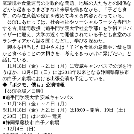
庭環境や食堂運営の財政的な問題、地域の人たちとの関係な
どから起きるさまざまな出来事を描きながら、「子ども食
堂」の存在意義や役割を改めて考える内容となっている。
公演にあたっては、社会福祉やソーシャルワークを専門と
する古川隆司教授（追手門学院大学社会学部）を学術アドバ
イザーに迎え、大学の近くで開催されている子ども食堂のボ
ランティアから話を聞くなどし、学びを深めた。
脚本を担当した田中さんは「子ども食堂の意義やご飯を誰
かと食べることの大切さを、考えるきっかけに繋げたい」と
話している。
11月18日（金）～21日（月）に安威キャンパスで公演を行
うほか、12月4日（日）には2018年以来となる静岡県藤枝市
の白子ノ劇場における出張公演を予定している。
◆「ボクモ、僕も」公演情報
【公演会場／日時】
■追手門学院大学 安威キャンパス
・11月18日（金）～21日（月）
※11月18日（金）と21日（月）は18:00～開演、19日（土）
と20日（日）は14:00～開演
■静岡県藤枝市 白子ノ劇場
・12月4日（日）