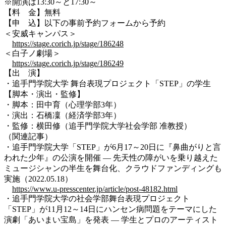
※開演は13:30～と17:30～
【料 金】無料
【申 込】以下の事前予約フォームから予約
＜安威キャンパス＞
https://stage.corich.jp/stage/186248
＜白子ノ劇場＞
https://stage.corich.jp/stage/186249
【出 演】
・追手門学院大学 舞台表現プロジェクト「STEP」の学生
【脚本・演出・監修】
・脚本：田中育（心理学部3年）
・演出：石橋凜（経済学部3年）
・監修：横田修（追手門学院大学社会学部 准教授）
（関連記事）
・追手門学院大学「STEP」が6月17～20日に『鼻曲がりと言
われた少年』の公演を開催 — 先天性の障がいを乗り越えた
ミュージシャンの半生を舞台化、クラウドファンディングも
実施（2022.05.18）
https://www.u-presscenter.jp/article/post-48182.html
・追手門学院大学の社会学部舞台表現プロジェクト
「STEP」が11月12～14日にハンセン病問題をテーマにした
演劇「あいまい宝島」を発表 — 学生とプロのアーティスト