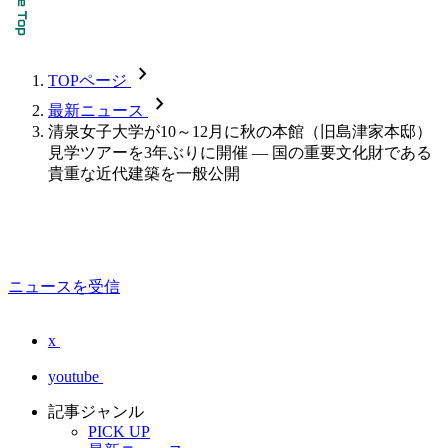
chevron_forward
TOPページ
chevron_forward
最新ニュース
清泉女子大学が10～12月に秋の本館（旧島津家本邸）
見学ツアーを3年ぶりに開催 — 国の重要文化財である
貴重な近代建築を一般公開
ニュースを受信
x
youtube
記事ジャンル
PICK UP