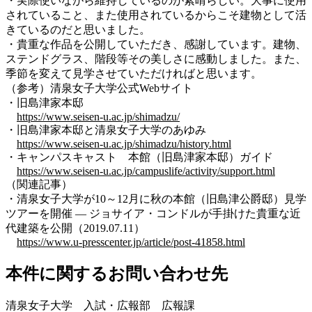
・実際使いながら維持しているのが素晴らしい。大事に使用
されていること、また使用されているからこそ建物として活
きているのだと思いました。
・貴重な作品を公開していただき、感謝しています。建物、
ステンドグラス、階段等その美しさに感動しました。また、
季節を変えて見学させていただければと思います。
（参考）清泉女子大学公式Webサイト
・旧島津家本邸
https://www.seisen-u.ac.jp/shimadzu/
・旧島津家本邸と清泉女子大学のあゆみ
https://www.seisen-u.ac.jp/shimadzu/history.html
・キャンパスキャスト 本館（旧島津家本邸）ガイド
https://www.seisen-u.ac.jp/campuslife/activity/support.html
（関連記事）
・清泉女子大学が10～12月に秋の本館（旧島津公爵邸）見学
ツアーを開催 — ジョサイア・コンドルが手掛けた貴重な近
代建築を公開（2019.07.11）
https://www.u-presscenter.jp/article/post-41858.html
本件に関するお問い合わせ先
清泉女子大学 入試・広報部 広報課