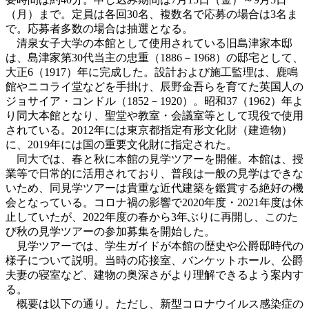
（月）まで。定員は各回30名、複数名で応募の場合は3名ま
で。応募者多数の場合は抽選となる。
清泉女子大学の本館として使用されている旧島津家本邸
は、島津家第30代当主の忠重（1886－1968）の邸宅として、
大正6（1917）年に完成した。設計および施工監理は、鹿鳴
館やニコライ堂などを手掛け、辰野金吾らを育てた英国人の
ジョサイア・コンドル（1852－1920）。昭和37（1962）年よ
り同大本館となり、聖堂や教室・会議室等として現役で使用
されている。2012年には東京都指定有形文化財（建造物）
に、2019年には国の重要文化財に指定された。
同大では、春と秋に本館の見学ツアーを開催。本館は、授
業等で日常的に活用されており、普段は一般の見学はできな
いため、同見学ツアーは貴重な近代建築を鑑賞する絶好の機
会となっている。コロナ禍の影響で2020年度・2021年度は休
止していたが、2022年度の春から3年ぶりに再開し、このた
び秋の見学ツアーの参加募集を開始した。
見学ツアーでは、学生ガイドが本館の歴史や公爵邸時代の
様子について説明。当時の応接室、バンケットホール、公爵
夫妻の寝室など、建物の奥深さがより理解できるよう案内す
る。
概要は以下の通り。ただし、新型コロナウイルス感染症の