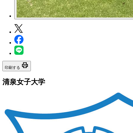
print
印刷する
清泉女子大学