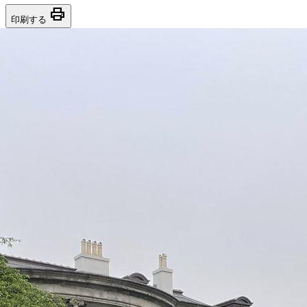
print
印刷する