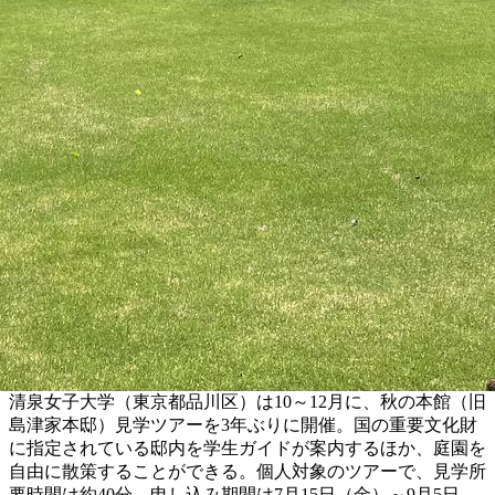
清泉女子大学（東京都品川区）は10～12月に、秋の本館（旧
島津家本邸）見学ツアーを3年ぶりに開催。国の重要文化財
に指定されている邸内を学生ガイドが案内するほか、庭園を
自由に散策することができる。個人対象のツアーで、見学所
要時間は約40分。申し込み期間は7月15日（金）～9月5日