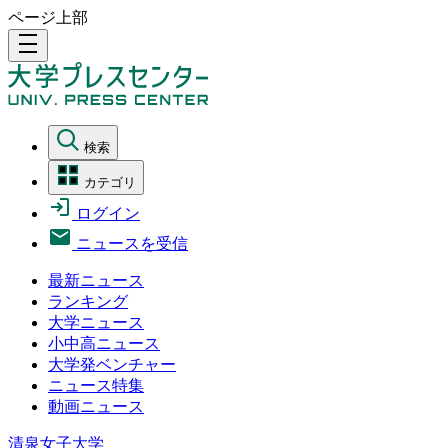
ページ上部
density_medium
検索
カテゴリ
ログイン
ニュースを受信
最新ニュース
ランキング
大学ニュース
小中高ニュース
大学発ベンチャー
ニュース特集
動画ニュース
清泉女子大学