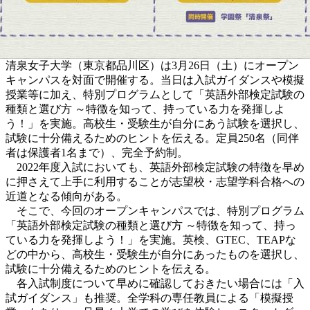
清泉女子大学（東京都品川区）は3月26日（土）にオープン
キャンパスを対面で開催する。当日は入試ガイダンスや模擬
授業等に加え、特別プログラムとして「英語外部検定試験の
種類と選び方 ～特徴を知って、持っている力を発揮しよ
う！」を実施。高校生・受験生が自分にあう試験を選択し、
試験に十分備えるためのヒントを伝える。定員250名（同伴
者は保護者1名まで）、完全予約制。
2022年度入試においても、英語外部検定試験の特徴を早め
に押さえて上手に利用することが志望校・志望学科合格への
近道となる傾向がある。
そこで、今回のオープンキャンパスでは、特別プログラム
「英語外部検定試験の種類と選び方 ～特徴を知って、持っ
ている力を発揮しよう！」を実施。英検、GTEC、TEAPな
どの中から、高校生・受験生が自分にあったものを選択し、
試験に十分備えるためのヒントを伝える。
各入試制度について早めに確認しておきたい場合には「入
試ガイダンス」も推奨。全学科の専任教員による「模擬授