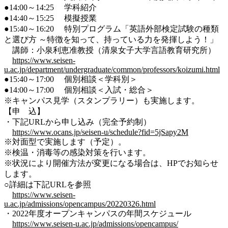
●14:00～14:25 学科紹介
●14:40～15:25 模擬授業
●15:40～16:20 特別プログラム「英語外部検定試験の種類
と選び方 ～特徴を知って、持っている力を発揮しよう！」
講師：小泉利恵准教授（清泉女子大学言語教育研究所）
https://www.seisen-
u.ac.jp/department/undergraduate/common/professors/koizumi.html
●15:40～17:00 個別相談＜学科別＞
●14:00～17:00 個別相談＜入試・総合＞
※キャンパス見学（スタンプラリー）も実施します。
【申 込】
・下記URLから申し込み（完全予約制）
https://www.ocans.jp/seisen-u/schedule?fid=5jSapy2M
※対面型で実施します（予定）。
※検温・消毒等の感染対策を行います。
※状況により開催方法が変更になる場合は、HPでお知らせ
します。
○詳細は下記URLを参照
https://www.seisen-
u.ac.jp/admissions/opencampus/20220326.html
・2022年度オープンキャンパスの年間スケジュール
https://www.seisen-u.ac.jp/admissions/opencampus/