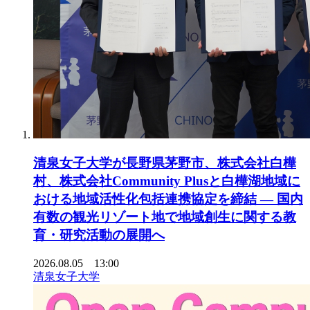
清泉女子大学が長野県茅野市、株式会社白樺
村、株式会社Community Plusと白樺湖地域に
おける地域活性化包括連携協定を締結 ― 国内
有数の観光リゾート地で地域創生に関する教
育・研究活動の展開へ
2026.08.05 13:00
清泉女子大学