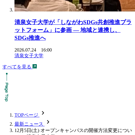
清泉女子大学が「しながわSDGs共創推進プラ
ットフォーム」に参画 ― 地域と連携し、
SDGs推進へ
2026.07.24 16:00
清泉女子大学
すべてを見る
chevron_forward
TOPページ
chevron_forward
最新ニュース
12月5日(土) オープンキャンパスの開催方法変更につい