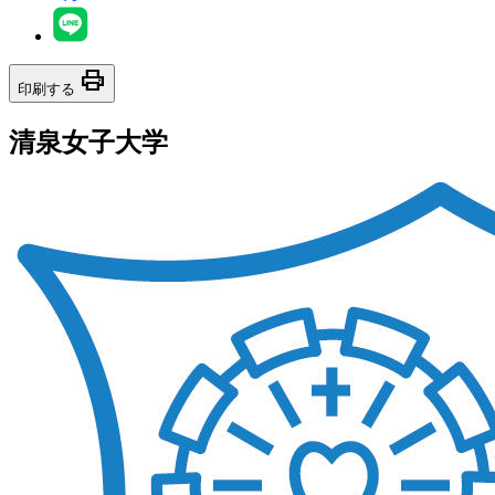
print
印刷する
清泉女子大学