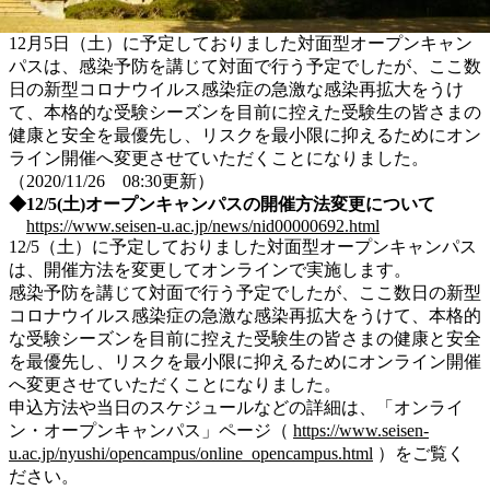
12月5日（土）に予定しておりました対面型オープンキャン
パスは、感染予防を講じて対面で行う予定でしたが、ここ数
日の新型コロナウイルス感染症の急激な感染再拡大をうけ
て、本格的な受験シーズンを目前に控えた受験生の皆さまの
健康と安全を最優先し、リスクを最小限に抑えるためにオン
ライン開催へ変更させていただくことになりました。
（2020/11/26 08:30更新）
◆12/5(土)オープンキャンパスの開催方法変更について
https://www.seisen-u.ac.jp/news/nid00000692.html
12/5（土）に予定しておりました対面型オープンキャンパス
は、開催方法を変更してオンラインで実施します。
感染予防を講じて対面で行う予定でしたが、ここ数日の新型
コロナウイルス感染症の急激な感染再拡大をうけて、本格的
な受験シーズンを目前に控えた受験生の皆さまの健康と安全
を最優先し、リスクを最小限に抑えるためにオンライン開催
へ変更させていただくことになりました。
申込方法や当日のスケジュールなどの詳細は、「オンライ
ン・オープンキャンパス」ページ（
https://www.seisen-
u.ac.jp/nyushi/opencampus/online_opencampus.html
）をご覧く
ださい。