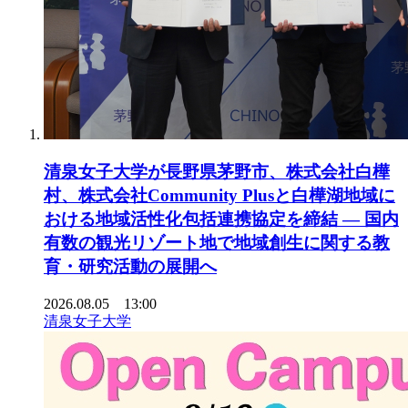
清泉女子大学が長野県茅野市、株式会社白樺
村、株式会社Community Plusと白樺湖地域に
おける地域活性化包括連携協定を締結 ― 国内
有数の観光リゾート地で地域創生に関する教
育・研究活動の展開へ
2026.08.05 13:00
清泉女子大学