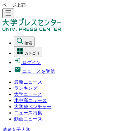
ページ上部
density_medium
検索
カテゴリ
ログイン
ニュースを受信
最新ニュース
ランキング
大学ニュース
小中高ニュース
大学発ベンチャー
ニュース特集
動画ニュース
清泉女子大学