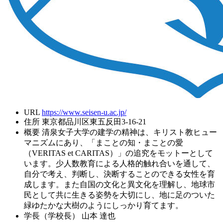
URL
https://www.seisen-u.ac.jp/
住所
東京都品川区東五反田3-16-21
概要
清泉女子大学の建学の精神は、キリスト教ヒュー
マニズムにあり、「まことの知・まことの愛
（VERITAS et CARITAS）」の追究をモットーとして
います。少人数教育による人格的触れ合いを通して、
自分で考え、判断し、決断することのできる女性を育
成します。また自国の文化と異文化を理解し、地球市
民として共に生きる姿勢を大切にし、地に足のついた
緑ゆたかな大樹のようにしっかり育てます。
学長（学校長）
山本 達也