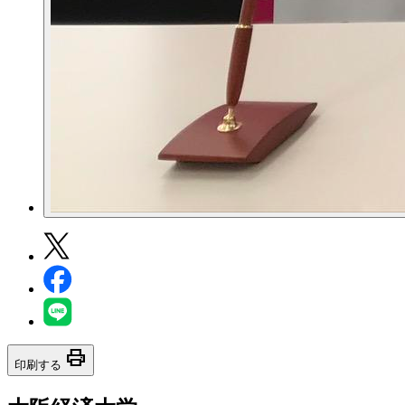
print
印刷する