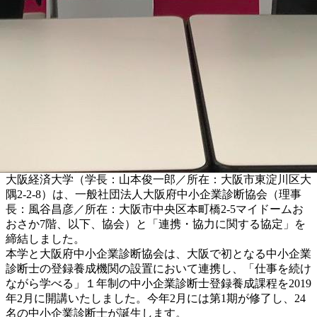
大阪経済大学（学長：山本俊一郎／所在：大阪市東淀川区大
隅2-2-8）は、一般社団法人大阪府中小企業診断協会（理事
長：風谷昌彦／所在：大阪市中央区本町橋2-5マイドームお
おさか7階、以下、協会）と「連携・協力に関する協定」を
締結しました。
本学と大阪府中小企業診断協会は、大阪で初となる中小企業
診断士の登録養成機関の設置において連携し、「仕事を続け
ながら学べる」１年制の中小企業診断士登録養成課程を2019
年2月に開講いたしました。今年2月には第1期が修了し、24
名の中小企業診断士が誕生します。