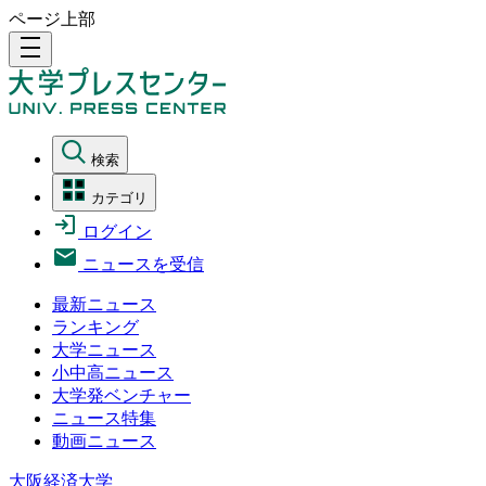
ページ上部
density_medium
検索
カテゴリ
ログイン
ニュースを受信
最新ニュース
ランキング
大学ニュース
小中高ニュース
大学発ベンチャー
ニュース特集
動画ニュース
大阪経済大学