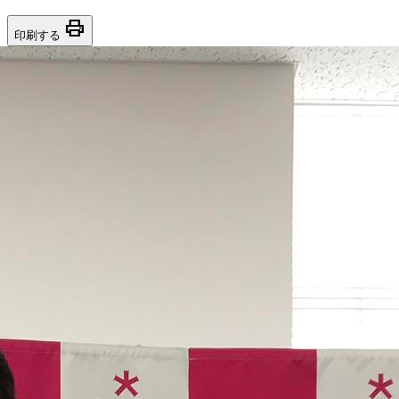
print
印刷する