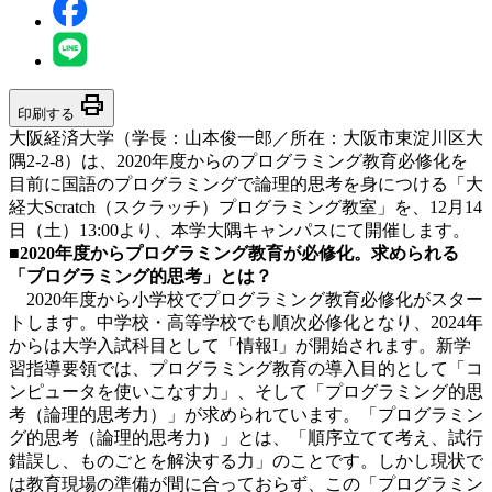
print
印刷する
大阪経済大学（学長：山本俊一郎／所在：大阪市東淀川区大
隅2-2-8）は、2020年度からのプログラミング教育必修化を
目前に国語のプログラミングで論理的思考を身につける「大
経大Scratch（スクラッチ）プログラミング教室」を、12月14
日（土）13:00より、本学大隅キャンパスにて開催します。
■2020年度からプログラミング教育が必修化。求められる
「プログラミング的思考」とは？
2020年度から小学校でプログラミング教育必修化がスター
トします。中学校・高等学校でも順次必修化となり、2024年
からは大学入試科目として「情報I」が開始されます。新学
習指導要領では、プログラミング教育の導入目的として「コ
ンピュータを使いこなす力」、そして「プログラミング的思
考（論理的思考力）」が求められています。「プログラミン
グ的思考（論理的思考力）」とは、「順序立てて考え、試行
錯誤し、ものごとを解決する力」のことです。しかし現状で
は教育現場の準備が間に合っておらず、この「プログラミン