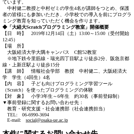
ています。
中村健二教授と中村ゼミの学生4名が講師をつとめ、保護
者の皆様にも参加いただき、小学校での導入を前にプログラ
ミング教育を知っていただく機会を作ります。
◆「大経大Scratchプログラミング教室」開催概要
【日 時】 2019年12月14日（土）13:00～15:00（受付開始
12:45）
【場 所】
大阪経済大学大隅キャンパス C館52教室
※地下鉄今里筋線・瑞光四丁目駅より徒歩2分、阪急京都
線・上新庄駅より徒歩15分
【講 師】 情報社会学部 教授 中村健二、大阪経済大
学 学生（4回生）4名
【内 容】 子ども向けプログラミング学習ツール
（Scratch）を使ったプログラミングの体験
【対 象】 小学3年生～6年生 約30名（事前登録制）
▼事前登録に関するお問い合わせ先：
教育・研究支援・社会連携部（社会連携担当）
TEL: 06-6990-3694
E-mail:
social@osaka-ue.ac.jp
本件に関するお問い合わせ先