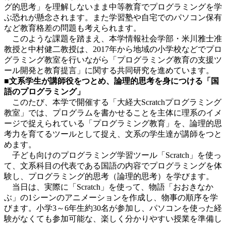
グ的思考」を理解しないまま中等教育でプログラミングを学
ぶ恐れが懸念されます。また学習塾や自宅でのパソコン保有
など教育格差の問題も考えられます。
このような課題を踏まえ、本学情報社会学部・米川雅士准
教授と中村健二教授は、2017年から地域の小学校などでプロ
グラミング教室を行いながら「プログラミング教育の支援ツ
ール開発と教育提言」に関する共同研究を進めています。
■文系学生が講師役をつとめ、論理的思考を身につける「国
語のプログラミング」
このたび、本学で開催する「大経大Scratchプログラミング
教室」では、プログラムを書かせることを主体に理系のイメ
ージで捉えられている「プログラミング教育」を、論理的思
考力を育てるツールとして捉え、文系の学生達が講師をつと
めます。
子ども向けのプログラミング学習ツール「Scratch」を使っ
て、文系科目の代表である国語の内容でプログラミングを体
験し、プログラミング的思考（論理的思考）を学びます。
当日は、実際に「Scratch」を使って、物語「おおきなか
ぶ」の1シーンのアニメーションを作成し、物事の順序を学
びます。小学3～6年生約30名が参加し、パソコンを使った経
験がなくても参加可能な、楽しく分かりやすい授業を準備し