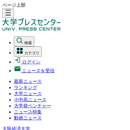
ページ上部
density_medium
検索
カテゴリ
ログイン
ニュースを受信
最新ニュース
ランキング
大学ニュース
小中高ニュース
大学発ベンチャー
ニュース特集
動画ニュース
大阪経済大学