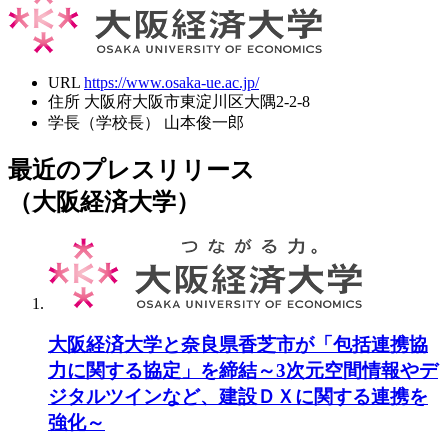
URL
https://www.osaka-ue.ac.jp/
住所
大阪府大阪市東淀川区大隅2-2-8
学長（学校長）
山本俊一郎
最近のプレスリリース
（大阪経済大学）
大阪経済大学と奈良県香芝市が「包括連携協
力に関する協定」を締結～3次元空間情報やデ
ジタルツインなど、建設ＤＸに関する連携を
強化～