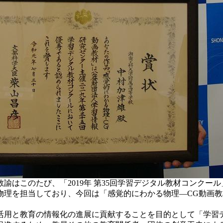
諭はこのたび、「2019年 第35回学習デジタル教材コンクー
理を担当しており、今回は「感覚的にわかる物理―CG動画教
用と教育の情報化の進展に貢献することを目的として「学習