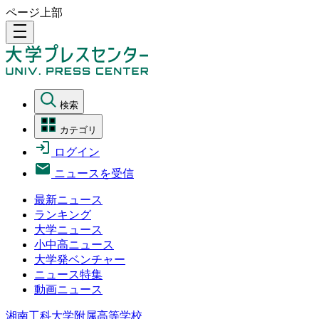
ページ上部
density_medium
検索
カテゴリ
ログイン
ニュースを受信
最新ニュース
ランキング
大学ニュース
小中高ニュース
大学発ベンチャー
ニュース特集
動画ニュース
湘南工科大学附属高等学校