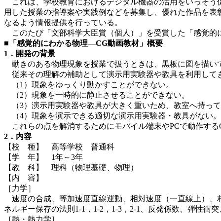
これは、学校教育におけるデジタル機器の活用をいっそう促
用した授業の指導案や実践例などを募集し、優れた作品を表
なるよう情報提供を行っている。
このたび「文部科学大臣賞（個人）」を受賞した「感覚的に
■「感覚的にわかる物理―CG動画教材」概要
1．開発の背景
動きのある物理現象を授業で扱うときは、黒板に図を描いて
従来その理解の補助として演示用実験器や教具を利用して
（1）現象をゆっくり動かすことができない。
（2）現象を一時的に静止させることができない。
（3）演示用実験器や教具が大きく重いため、教室へ持って
（4）現象を演示できる適切な演示用実験器・教具がない。
これらの点を解消するためにモバイル端末やPCで動作するC
2．内容
【校 種】 高等学校 普通科
【学 年】 1年～3年
【教 科】 理科（物理基礎、物理）
【内 容】
［力学］
速度の合成、等加速度直線運動、相対速度（一直線上）、相
ネルギー保存の法則1-1，1-2，1-3，2-1、反発係数、弾性衝
［熱・熱力学］