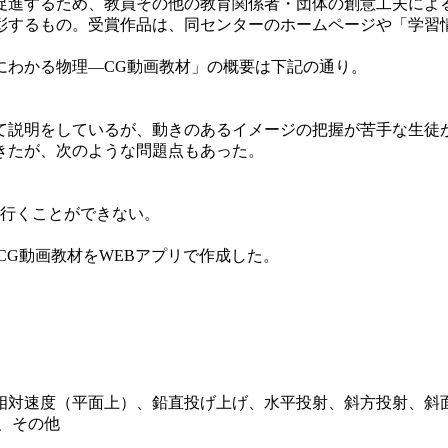
進するため、教員その他の教育関係者・団体の創意工夫によ
彰するもの。受賞作品は、同センターのホームページや「学習
わかる物理―CG動画教材」の概要は下記の通り。
説明をしているが、動きのあるイメージの把握が苦手な生徒
きたが、次のような問題点もあった。
行くことができない。
G動画教材をWEBアプリで作成した。
対速度（平面上）、鉛直投げ上げ、水平投射、斜方投射、斜
突、その他