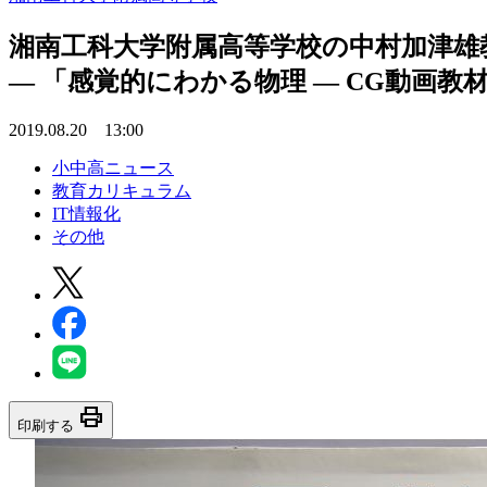
湘南工科大学附属高等学校の中村加津雄
— 「感覚的にわかる物理 — CG動画教
2019.08.20 13:00
小中高ニュース
教育カリキュラム
IT情報化
その他
print
印刷する