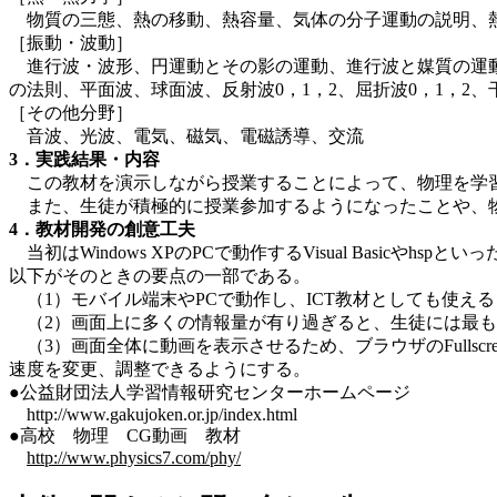
物質の三態、熱の移動、熱容量、気体の分子運動の説明、熱
［振動・波動］
進行波・波形、円運動とその影の運動、進行波と媒質の運動
の法則、平面波、球面波、反射波0，1，2、屈折波0，1，2
［その他分野］
音波、光波、電気、磁気、電磁誘導、交流
3．実践結果・内容
この教材を演示しながら授業することによって、物理を学習
また、生徒が積極的に授業参加するようになったことや、
4．教材開発の創意工夫
当初はWindows XPのPCで動作するVisual Basi
以下がそのときの要点の一部である。
（1）モバイル端末やPCで動作し、ICT教材としても使えるよう
（2）画面上に多くの情報量が有り過ぎると、生徒には最も
（3）画面全体に動画を表示させるため、ブラウザのFullsc
速度を変更、調整できるようにする。
●公益財団法人学習情報研究センターホームページ
http://www.gakujoken.or.jp/index.html
●高校 物理 CG動画 教材
http://www.physics7.com/phy/