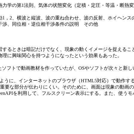
力学の第1法則、気体の状態変化（定積・定圧・等温・断熱変
1，2、横波と縦波、波の重ね合わせ、波の反射、ホイヘンス
、干渉、同位相・逆位相干渉条件の説明 その他
するときは暗記だけでなく、現象の動くイメージを捉えるこ
物理に興味関心を持つようになったという効果もあった。
cやhspといったソフトで動画教材を作っていたが、OSやソフトが
に、インターネットのブラウザ（HTML5対応）で動作するJava
重要な部分が伝わりにくい。そのために、画面は現象の動画の
reenAPIを利用して、フルスクリーン表示にする。また、使