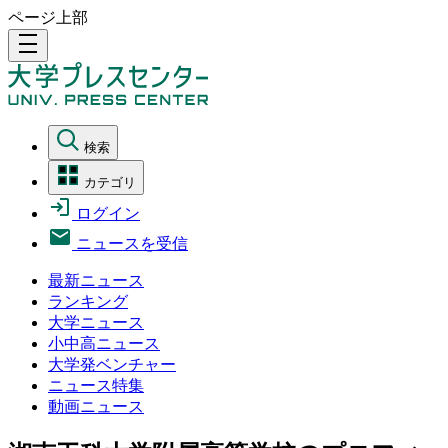
ページ上部
density_medium
検索
カテゴリ
ログイン
ニュースを受信
最新ニュース
ランキング
大学ニュース
小中高ニュース
大学発ベンチャー
ニュース特集
動画ニュース