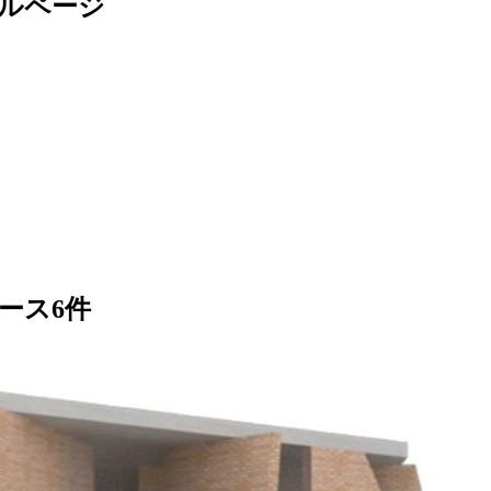
ルページ
ース
6
件