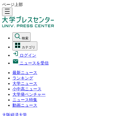
ページ上部
density_medium
検索
カテゴリ
ログイン
ニュースを受信
最新ニュース
ランキング
大学ニュース
小中高ニュース
大学発ベンチャー
ニュース特集
動画ニュース
大阪経済大学