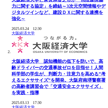
力に関する協定」を締結～3次元空間情報やデ
ジタルツインなど、建設ＤＸに関する連携を
強化～
2025.03.24 12:30
大阪経済大学
大阪経済大学 認知機能の低下を防いで、高
齢ドライバーの交通事故ゼロを目指せ！人間
科学部の学生が、判断力・注意力を高める”考
えるエクササイズ”を開発。大阪府南堺警察署
の高齢者講習会で「交通安全エクササイズ」
を実践・指導
2025.03.13 17:30
大阪経済大学