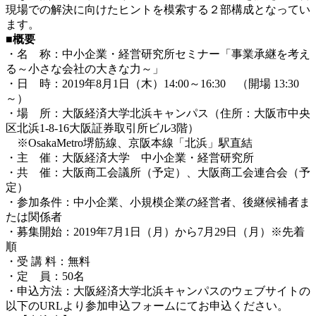
現場での解決に向けたヒントを模索する２部構成となってい
ます。
■概要
・名 称：中小企業・経営研究所セミナー「事業承継を考え
る～小さな会社の大きな力～」
・日 時：2019年8月1日（木）14:00～16:30 （開場 13:30
～）
・場 所：大阪経済大学北浜キャンパス（住所：大阪市中央
区北浜1-8-16大阪証券取引所ビル3階）
※OsakaMetro堺筋線、京阪本線「北浜」駅直結
・主 催：大阪経済大学 中小企業・経営研究所
・共 催：大阪商工会議所（予定）、大阪商工会連合会（予
定）
・参加条件：中小企業、小規模企業の経営者、後継候補者ま
たは関係者
・募集開始：2019年7月1日（月）から7月29日（月）※先着
順
・受 講 料：無料
・定 員：50名
・申込方法：大阪経済大学北浜キャンパスのウェブサイトの
以下のURLより参加申込フォームにてお申込ください。