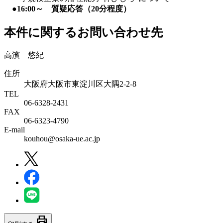
●16:00～
質疑応答（20分程度）
本件に関するお問い合わせ先
高濱 悠紀
住所
大阪府大阪市東淀川区大隅2-2-8
TEL
06-6328-2431
FAX
06-6323-4790
E-mail
kouhou@osaka-ue.ac.jp
print