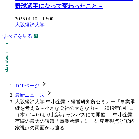
野球選手になって変わったこと～
2025.01.10 13:00
大阪経済大学
すべてを見る
chevron_forward
TOPページ
chevron_forward
最新ニュース
大阪経済大学 中小企業・経営研究所セミナー「事業承
継を考える～小さな会社の大きな力～」2019年8月1日
（木）14:00より北浜キャンパスにて開催 — 中小企業
存続の最大の課題「事業承継」に、研究者視点と実務
家視点の両面から迫る