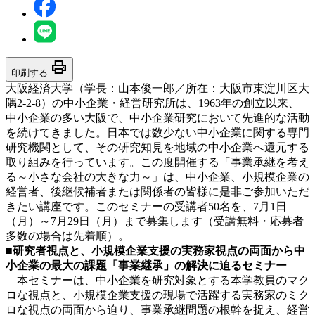
print
印刷する
大阪経済大学（学長：山本俊一郎／所在：大阪市東淀川区大
隅2-2-8）の中小企業・経営研究所は、1963年の創立以来、
中小企業の多い大阪で、中小企業研究において先進的な活動
を続けてきました。日本では数少ない中小企業に関する専門
研究機関として、その研究知見を地域の中小企業へ還元する
取り組みを行っています。この度開催する「事業承継を考え
る～小さな会社の大きな力～」は、中小企業、小規模企業の
経営者、後継候補者または関係者の皆様に是非ご参加いただ
きたい講座です。このセミナーの受講者50名を、7月1日
（月）～7月29日（月）まで募集します（受講無料・応募者
多数の場合は先着順）。
■研究者視点と、小規模企業支援の実務家視点の両面から中
小企業の最大の課題「事業継承」の解決に迫るセミナー
本セミナーは、中小企業を研究対象とする本学教員のマク
ロな視点と、小規模企業支援の現場で活躍する実務家のミク
ロな視点の両面から迫り、事業承継問題の根幹を捉え、経営