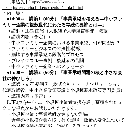
【申込先】
https://www.osaka-
ue.ac.jp/research/chuken/koenkai/shokei.html
・内 容：
●14:00
～ 講演1（60分）
「事業承継を考える―中小ファ
ミリー企業の複数世代にわたる存続の要諦とは―」
＜
講師＞江島 由裕（大阪経済大学経営学部 教授）
＜講演内容（予定）＞
・中小ファミリー企業における事業承継、何が問題か？
・ファミリービジネスの特殊性/特徴
・崩壊する事業承継の段階的プロセス
・ブレイクスルー事例：後継者の苦闘
・中小ファミリー企業へのメッセージ
●15:00～
講演2（60分）
「事業承継問題の核と小さな会
社の伸びしろ」
＜
講師＞立石 裕明氏（株式会社アテーナソリューション
代表取締役、中小企業政策審議会小規模基本政策専門委員）
＜講演内容（予定）＞
以下3点を中心に、小規模企業者支援を通し蓄積されたミ
クロな視点からお話しいただきます。
・小規模企業で事業承継が進まない理由
・近年の小規模企業を取り巻く環境・政策の変化について
・小規模企業の潜在能力”伸びしろ”について